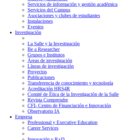
Servicios de información y gestión académica
Servicios del Campus
Asociaciones y clubes de estudiantes
Instalaciones
Eventos
Investigación
La Salle y la Investigación
Be a Researcher
Grupos e Institutos
Áreas de investigación
Líneas de investigación
Proyectos
Publicaciones
Transferencia de conocimiento y tecnología
Acreditación HRS4R
Comité de Ética de la Investigación de la Salle
Revista Comprendre
CFI- Centro de Financiación e Innovación
Observatorio IA
Empresa
Professional y Executive Education
Career Services
Innovación y R+D