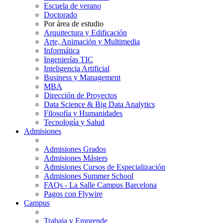
Escuela de verano
Doctorado
Por área de estudio
Arquitectura y Edificación
Arte, Animación y Multimedia
Informática
Ingenierías TIC
Inteligencia Artificial
Business y Management
MBA
Dirección de Proyectos
Data Science & Big Data Analytics
Filosofía y Humanidades
Tecnología y Salud
Admisiones
Admisiones Grados
Admisiones Másters
Admisiones Cursos de Especialización
Admisiones Summer School
FAQs - La Salle Campus Barcelona
Pagos con Flywire
Campus
Trabaja y Emprende