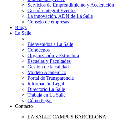
Servicios de Emprendimiento y Aceleración
Gestión Integral Eventos
La innovación, ADN de La Salle
Consejo de empresas
Blogs
La Salle
Bienvenidos a La Salle
Conócenos
Organización y Estructura
Escuelas y Facultades
Gestión de la calidad
Modelo Académico
Portal de Transparencia
Información Legal
Directorio La Salle
Trabaja en La Salle
Cómo llegar
Contacto
LA SALLE CAMPUS BARCELONA