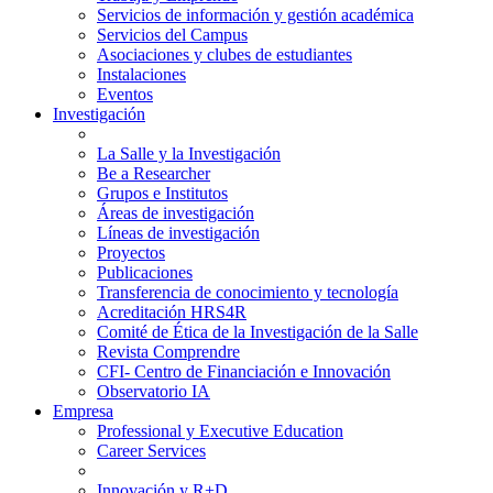
Servicios de información y gestión académica
Servicios del Campus
Asociaciones y clubes de estudiantes
Instalaciones
Eventos
Investigación
La Salle y la Investigación
Be a Researcher
Grupos e Institutos
Áreas de investigación
Líneas de investigación
Proyectos
Publicaciones
Transferencia de conocimiento y tecnología
Acreditación HRS4R
Comité de Ética de la Investigación de la Salle
Revista Comprendre
CFI- Centro de Financiación e Innovación
Observatorio IA
Empresa
Professional y Executive Education
Career Services
Innovación y R+D