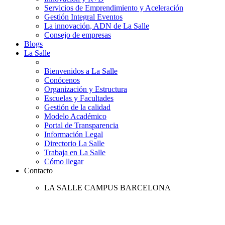
Servicios de Emprendimiento y Aceleración
Gestión Integral Eventos
La innovación, ADN de La Salle
Consejo de empresas
Blogs
La Salle
Bienvenidos a La Salle
Conócenos
Organización y Estructura
Escuelas y Facultades
Gestión de la calidad
Modelo Académico
Portal de Transparencia
Información Legal
Directorio La Salle
Trabaja en La Salle
Cómo llegar
Contacto
LA SALLE CAMPUS BARCELONA