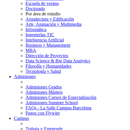
Escuela de verano
Doctorado
Por área de estudio
Arquitectura y Edificación
Arte, Animación y Multimedia
Informática
Ingenierías TIC
Inteligencia Artificial
Business y Management
MBA
Dirección de Proyectos
Data Science & Big Data Analytics
Filosofía y Humanidades
Tecnología y Salud
Admisiones
Admisiones Grados
Admisiones Másters
Admisiones Cursos de Especialización
Admisiones Summer School
FAQs - La Salle Campus Barcelona
Pagos con Flywire
Campus
Trabaja y Emprende