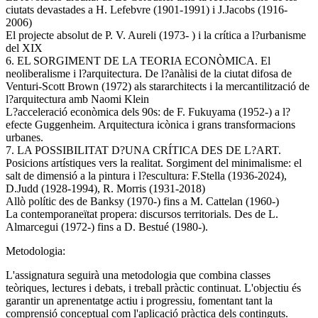
ciutats devastades a H. Lefebvre (1901-1991) i J.Jacobs (1916-
2006)
El projecte absolut de P. V. Aureli (1973- ) i la crítica a l?urbanisme
del XIX
6. EL SORGIMENT DE LA TEORIA ECONÒMICA. El
neoliberalisme i l?arquitectura. De l?anàlisi de la ciutat difosa de
Venturi-Scott Brown (1972) als stararchitects i la mercantilització de
l?arquitectura amb Naomi Klein
L?acceleració econòmica dels 90s: de F. Fukuyama (1952-) a l?
efecte Guggenheim. Arquitectura icònica i grans transformacions
urbanes.
7. LA POSSIBILITAT D?UNA CRÍTICA DES DE L?ART.
Posicions artístiques vers la realitat. Sorgiment del minimalisme: el
salt de dimensió a la pintura i l?escultura: F.Stella (1936-2024),
D.Judd (1928-1994), R. Morris (1931-2018)
Allò polític des de Banksy (1970-) fins a M. Cattelan (1960-)
La contemporaneïtat propera: discursos territorials. Des de L.
Almarcegui (1972-) fins a D. Bestué (1980-).
Metodologia:
L'assignatura seguirà una metodologia que combina classes
teòriques, lectures i debats, i treball pràctic continuat. L'objectiu és
garantir un aprenentatge actiu i progressiu, fomentant tant la
comprensió conceptual com l'aplicació pràctica dels continguts.