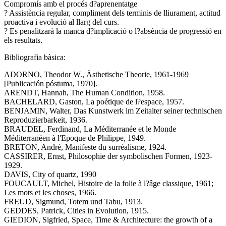
Compromís amb el procés d?aprenentatge
? Assistència regular, compliment dels terminis de lliurament, actitud
proactiva i evolució al llarg del curs.
? Es penalitzarà la manca d?implicació o l?absència de progressió en
els resultats.
Bibliografia bàsica:
ADORNO, Theodor W., Ästhetische Theorie, 1961-1969
[Publicación póstuma, 1970].
ARENDT, Hannah, The Human Condition, 1958.
BACHELARD, Gaston, La poétique de l?espace, 1957.
BENJAMIN, Walter, Das Kunstwerk im Zeitalter seiner technischen
Reproduzierbarkeit, 1936.
BRAUDEL, Ferdinand, La Méditerranée et le Monde
Méditerranéen à l'Epoque de Philippe, 1949.
BRETON, André, Manifeste du surréalisme, 1924.
CASSIRER, Ernst, Philosophie der symbolischen Formen, 1923-
1929.
DAVIS, City of quartz, 1990
FOUCAULT, Michel, Histoire de la folie à l?âge classique, 1961;
Les mots et les choses, 1966.
FREUD, Sigmund, Totem und Tabu, 1913.
GEDDES, Patrick, Cities in Evolution, 1915.
GIEDION, Sigfried, Space, Time & Architecture: the growth of a