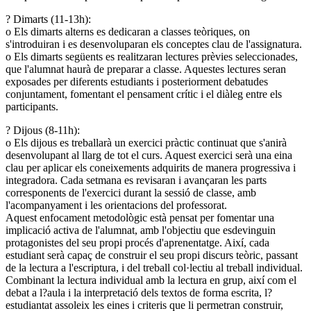
? Dimarts (11-13h):
o Els dimarts alterns es dedicaran a classes teòriques, on
s'introduiran i es desenvoluparan els conceptes clau de l'assignatura.
o Els dimarts següents es realitzaran lectures prèvies seleccionades,
que l'alumnat haurà de preparar a classe. Aquestes lectures seran
exposades per diferents estudiants i posteriorment debatudes
conjuntament, fomentant el pensament crític i el diàleg entre els
participants.
? Dijous (8-11h):
o Els dijous es treballarà un exercici pràctic continuat que s'anirà
desenvolupant al llarg de tot el curs. Aquest exercici serà una eina
clau per aplicar els coneixements adquirits de manera progressiva i
integradora. Cada setmana es revisaran i avançaran les parts
corresponents de l'exercici durant la sessió de classe, amb
l'acompanyament i les orientacions del professorat.
Aquest enfocament metodològic està pensat per fomentar una
implicació activa de l'alumnat, amb l'objectiu que esdevinguin
protagonistes del seu propi procés d'aprenentatge. Així, cada
estudiant serà capaç de construir el seu propi discurs teòric, passant
de la lectura a l'escriptura, i del treball col·lectiu al treball individual.
Combinant la lectura individual amb la lectura en grup, així com el
debat a l?aula i la interpretació dels textos de forma escrita, l?
estudiantat assoleix les eines i criteris que li permetran construir,