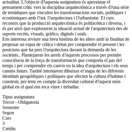
actualitat. L?objecte d?aquesta assignatura és aproximar el
pensament crític vers la disciplina arquitectònica a través d?una sèrie
de temàtiques que vinculen les transformacions socials, polítiques i
econòmiques amb l?art, l?arquitectura i l?urbanisme. El curs
reconeix que la producció arquitectònica és polifacètica i diversa, i
és per això que explorarem la situació actual de l'arquitectura des de
suports escrits, visuals, gràfics, digitals i orals.
Ens interessa reviure una breu història de les idees amb la finalitat de
proposar un espai de crítica i debat per comprendre el present i les
posicions que ha pres l?arquitectura davant la demanda de les
societats.. Plantejarem les arrels d?aquests processos per prendre
consciència de la força de transformació que comporta el pas del
temps i per comprendre els canvis en la idea d'arquitectura i els seus
camins futurs. També intentarem dibuixar el mapa de les diferents
identitats geogràfiques i polítiques que afecten la cultura d'habitar i
construir, per tenir en compte la diversitat cultural d?aquest món
global en el qual ens toca viure i treballar.
Tipus assignatura
Tercer - Obligatoria
Semestre
Segon
Curs
3
Crèdits