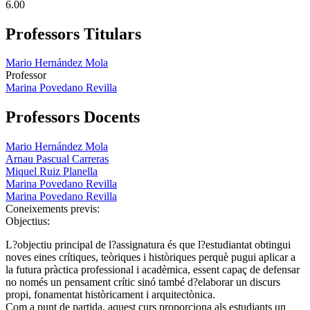
6.00
Professors Titulars
Mario Hernández Mola
Professor
Marina Povedano Revilla
Professors Docents
Mario Hernández Mola
Arnau Pascual Carreras
Miquel Ruiz Planella
Marina Povedano Revilla
Marina Povedano Revilla
Coneixements previs:
Objectius:
L?objectiu principal de l?assignatura és que l?estudiantat obtingui
noves eines crítiques, teòriques i històriques perquè pugui aplicar a
la futura pràctica professional i acadèmica, essent capaç de defensar
no només un pensament crític sinó també d?elaborar un discurs
propi, fonamentat històricament i arquitectònica.
Com a punt de partida, aquest curs proporciona als estudiants un