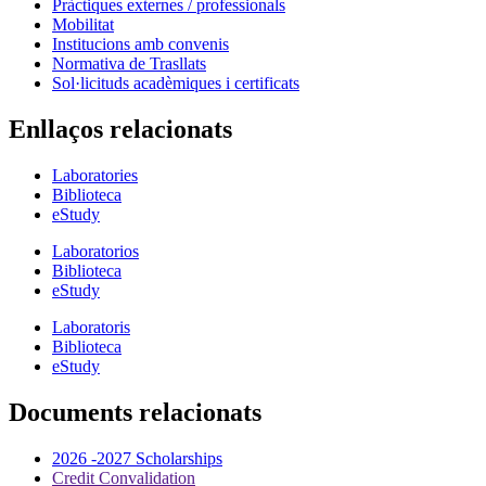
Pràctiques externes / professionals
Mobilitat
Institucions amb convenis
Normativa de Trasllats
Sol·licituds acadèmiques i certificats
Enllaços relacionats
Laboratories
Biblioteca
eStudy
Laboratorios
Biblioteca
eStudy
Laboratoris
Biblioteca
eStudy
Documents relacionats
2026 -2027 Scholarships
Credit Convalidation