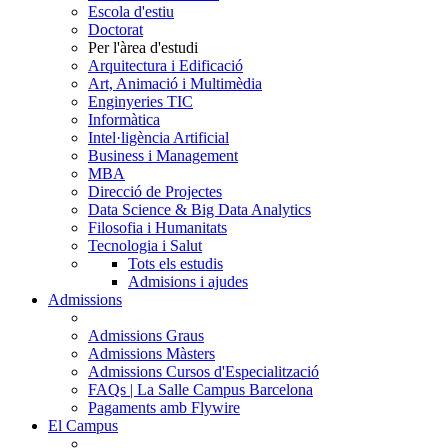
Escola d'estiu
Doctorat
Per l'àrea d'estudi
Arquitectura i Edificació
Art, Animació i Multimèdia
Enginyeries TIC
Informàtica
Intel·ligència Artificial
Business i Management
MBA
Direcció de Projectes
Data Science & Big Data Analytics
Filosofia i Humanitats
Tecnologia i Salut
Tots els estudis
Admisions i ajudes
Admissions
Admissions Graus
Admissions Màsters
Admissions Cursos d'Especialització
FAQs | La Salle Campus Barcelona
Pagaments amb Flywire
El Campus