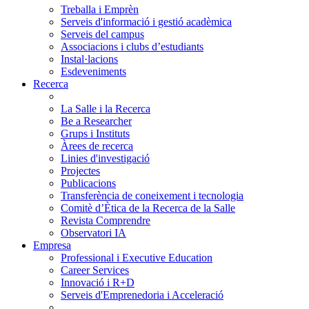
Treballa i Emprèn
Serveis d'informació i gestió acadèmica
Serveis del campus
Associacions i clubs d’estudiants
Instal·lacions
Esdeveniments
Recerca
La Salle i la Recerca
Be a Researcher
Grups i Instituts
Àrees de recerca
Linies d'investigació
Projectes
Publicacions
Transferència de coneixement i tecnologia
Comitè d’Ètica de la Recerca de la Salle
Revista Comprendre
Observatori IA
Empresa
Professional i Executive Education
Career Services
Innovació i R+D
Serveis d'Emprenedoria i Acceleració