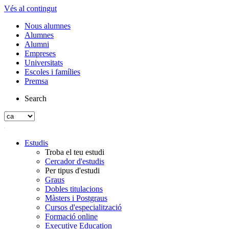
Vés al contingut
Nous alumnes
Alumnes
Alumni
Empreses
Universitats
Escoles i famílies
Premsa
Search
Estudis
Troba el teu estudi
Cercador d'estudis
Per tipus d'estudi
Graus
Dobles titulacions
Màsters i Postgraus
Cursos d'especialització
Formació online
Executive Education