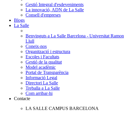
Gestió Integral d'esdeveniments
La innovació, ADN de La Salle
Consell d'empreses
Blogs
La Salle
Benvinguts a La Salle Barcelona - Universitat Ramon
Llull
Coneix-nos
Organització i estructura
Escoles i Facultats
Gestió de la qualitat
Model acadèmic
Portal de Transparència
Informació Legal
Directori La Salle
Treballa a La Salle
Com arribar-hi
Contacte
LA SALLE CAMPUS BARCELONA