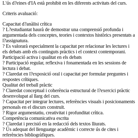
L'ús d?eines d'IA està prohibit en les diferents activitats del curs.
Criteris avaluació:
Capacitat d?anàlisi crítica
? L?estudiantat haurà de demostrar una comprensió profunda i
argumentada dels conceptes, teories i contextos històrics presentats a
l?assignatura.
? Es valorarà especialment la capacitat per relacionar les lectures i
els debats amb els continguts pràctics i el context contemporani.
Participació activa i qualitat en els debats
? Participació regular, reflexiva i fonamentada en les sessions de
lectura i debat.
? Claredat en l?exposició oral i capacitat per formular preguntes i
respostes crítiques.
Qualitat del treball pràctic
? Claredat conceptual i coherència estructural de l?exercici pràctic
desenvolupat al llarg del curs.
? Capacitat per integrar lectures, referències visuals i posicionaments
personals en el discurs construït.
? Rigor argumentatiu, creativitat i profunditat crítica.
Competència comunicativa escrita
? Claredat i precisió en la redacció dels textos lliurats.
? Ús adequat del llenguatge acadèmic i correcte ús de cites i
referències bibliogràfiques.