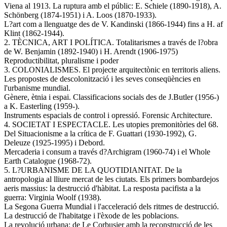
Viena al 1913. La ruptura amb el públic: E. Schiele (1890-1918), A.
Schönberg (1874-1951) i A. Loos (1870-1933).
L?art com a llenguatge des de V. Kandinski (1866-1944) fins a H. af
Klint (1862-1944).
2. TÈCNICA, ART I POLÍTICA. Totalitarismes a través de l?obra
de W. Benjamin (1892-1940) i H. Arendt (1906-1975)
Reproductibilitat, pluralisme i poder
3. COLONIALISMES. El projecte arquitectònic en territoris aliens.
Les propostes de descolonització i les seves conseqüències en
l'urbanisme mundial.
Gènere, ètnia i espai. Classificacions socials des de J.Butler (1956-)
a K. Easterling (1959-).
Instruments espacials de control i opressió. Forensic Architecture.
4. SOCIETAT I ESPECTACLE. Les utopies premonitòries del 68.
Del Situacionisme a la crítica de F. Guattari (1930-1992), G.
Deleuze (1925-1995) i Debord.
Mercaderia i consum a través d?Archigram (1960-74) i el Whole
Earth Catalogue (1968-72).
5. L?URBANISME DE LA QUOTIDIANITAT. De la
antropologia al lliure mercat de les ciutats. Els primers bombardejos
aeris massius: la destrucció d'hàbitat. La resposta pacifista a la
guerra: Virginia Woolf (1938).
La Segona Guerra Mundial i l'acceleració dels ritmes de destrucció.
La destrucció de l'habitatge i l'èxode de les poblacions.
La revolució urbana: de Le Corbusier amb la reconstrucció de les