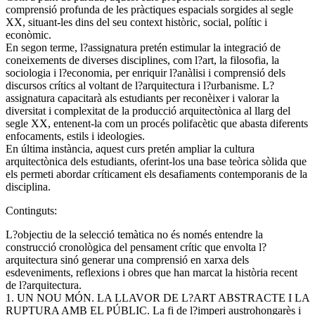
comprensió profunda de les pràctiques espacials sorgides al segle
XX, situant-les dins del seu context històric, social, polític i
econòmic.
En segon terme, l?assignatura pretén estimular la integració de
coneixements de diverses disciplines, com l?art, la filosofia, la
sociologia i l?economia, per enriquir l?anàlisi i comprensió dels
discursos crítics al voltant de l?arquitectura i l?urbanisme. L?
assignatura capacitarà als estudiants per reconèixer i valorar la
diversitat i complexitat de la producció arquitectònica al llarg del
segle XX, entenent-la com un procés polifacètic que abasta diferents
enfocaments, estils i ideologies.
En última instància, aquest curs pretén ampliar la cultura
arquitectònica dels estudiants, oferint-los una base teòrica sòlida que
els permeti abordar críticament els desafiaments contemporanis de la
disciplina.
Continguts:
L?objectiu de la selecció temàtica no és només entendre la
construcció cronològica del pensament crític que envolta l?
arquitectura sinó generar una comprensió en xarxa dels
esdeveniments, reflexions i obres que han marcat la història recent
de l?arquitectura.
1. UN NOU MÓN. LA LLAVOR DE L?ART ABSTRACTE I LA
RUPTURA AMB EL PÚBLIC. La fi de l?imperi austrohongarès i