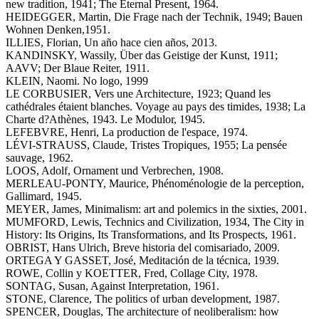
new tradition, 1941; The Eternal Present, 1964.
HEIDEGGER, Martin, Die Frage nach der Technik, 1949; Bauen
Wohnen Denken,1951.
ILLIES, Florian, Un año hace cien años, 2013.
KANDINSKY, Wassily, Über das Geistige der Kunst, 1911;
AAVV; Der Blaue Reiter, 1911.
KLEIN, Naomi. No logo, 1999
LE CORBUSIER, Vers une Architecture, 1923; Quand les
cathédrales étaient blanches. Voyage au pays des timides, 1938; La
Charte d?Athènes, 1943. Le Modulor, 1945.
LEFEBVRE, Henri, La production de l'espace, 1974.
LÉVI-STRAUSS, Claude, Tristes Tropiques, 1955; La pensée
sauvage, 1962.
LOOS, Adolf, Ornament und Verbrechen, 1908.
MERLEAU-PONTY, Maurice, Phénoménologie de la perception,
Gallimard, 1945.
MEYER, James, Minimalism: art and polemics in the sixties, 2001.
MUMFORD, Lewis, Technics and Civilization, 1934, The City in
History: Its Origins, Its Transformations, and Its Prospects, 1961.
OBRIST, Hans Ulrich, Breve historia del comisariado, 2009.
ORTEGA Y GASSET, José, Meditación de la técnica, 1939.
ROWE, Collin y KOETTER, Fred, Collage City, 1978.
SONTAG, Susan, Against Interpretation, 1961.
STONE, Clarence, The politics of urban development, 1987.
SPENCER, Douglas, The architecture of neoliberalism: how