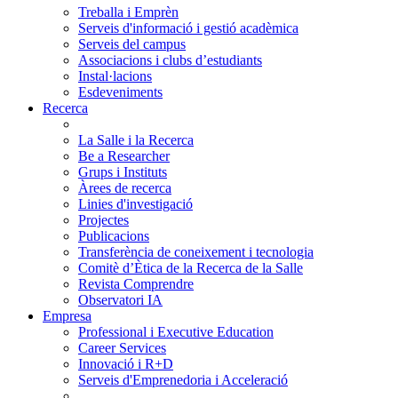
Treballa i Emprèn
Serveis d'informació i gestió acadèmica
Serveis del campus
Associacions i clubs d’estudiants
Instal·lacions
Esdeveniments
Recerca
La Salle i la Recerca
Be a Researcher
Grups i Instituts
Àrees de recerca
Linies d'investigació
Projectes
Publicacions
Transferència de coneixement i tecnologia
Comitè d’Ètica de la Recerca de la Salle
Revista Comprendre
Observatori IA
Empresa
Professional i Executive Education
Career Services
Innovació i R+D
Serveis d'Emprenedoria i Acceleració