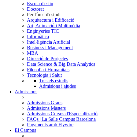
Escola d'estiu
Doctorat
Per l'àrea d'estudi
Arquitectura i Edificació
Art, Animació i Multimèdia
Enginyeries TIC
Informàtica
Intel·ligència Artificial
Business i Management
MBA
Direcció de Projectes
Data Science & Big Data Analytics
Filosofia i Humanitats
Tecnologia i Salut
Tots els estudis
Admisions i ajudes
Admissions
Admissions Graus
Admissions Màsters
Admissions Cursos d'Especialització
FAQs | La Salle Campus Barcelona
Pagaments amb Flywire
El Campus