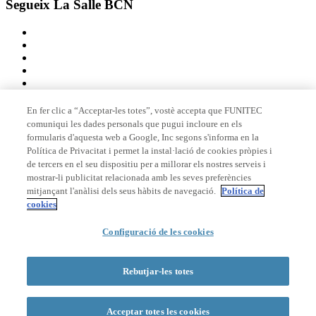
Segueix La Salle BCN
En fer clic a “Acceptar-les totes”, vostè accepta que FUNITEC
comuniqui les dades personals que pugui incloure en els
Membre de
formularis d'aquesta web a Google, Inc segons s'informa en la
Política de Privacitat i permet la instal·lació de cookies pròpies i
de tercers en el seu dispositiu per a millorar els nostres serveis i
mostrar-li publicitat relacionada amb les seves preferències
Acreditacions
mitjançant l'anàlisi dels seus hàbits de navegació.
Política de
cookies
Configuració de les cookies
© 2026 La Salle Campus Barcelona - URL |
Avís legal
|
Política de
privacitat
|
Política de cookies
Rebutjar-les totes
Formulari de cerca
Acceptar totes les cookies