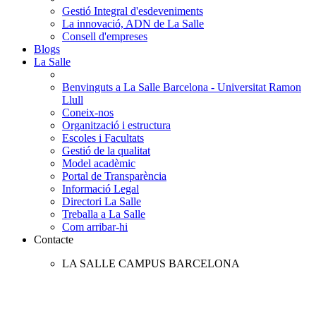
Gestió Integral d'esdeveniments
La innovació, ADN de La Salle
Consell d'empreses
Blogs
La Salle
Benvinguts a La Salle Barcelona - Universitat Ramon
Llull
Coneix-nos
Organització i estructura
Escoles i Facultats
Gestió de la qualitat
Model acadèmic
Portal de Transparència
Informació Legal
Directori La Salle
Treballa a La Salle
Com arribar-hi
Contacte
LA SALLE CAMPUS BARCELONA