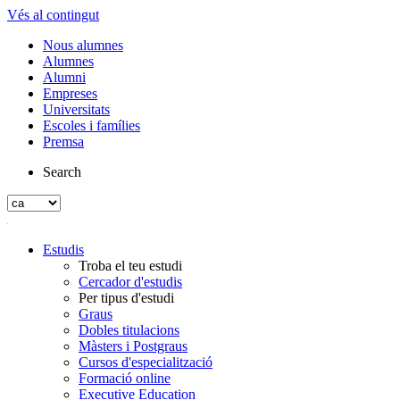
Vés al contingut
Nous alumnes
Alumnes
Alumni
Empreses
Universitats
Escoles i famílies
Premsa
Search
Estudis
Troba el teu estudi
Cercador d'estudis
Per tipus d'estudi
Graus
Dobles titulacions
Màsters i Postgraus
Cursos d'especialització
Formació online
Executive Education