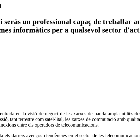
a
 seràs un professional capaç de treballar am
mes informàtics per a qualsevol sector d'ac
centrada en la visió de negoci de les xarxes de banda ampla utilitzad
ssió, tant terrestre com satel·lital, les xarxes de commutació amb qualit
onnexions entre els operadors de telecomunicacions.
ls darrers avenços i tendències en el sector de les telecomunicacions