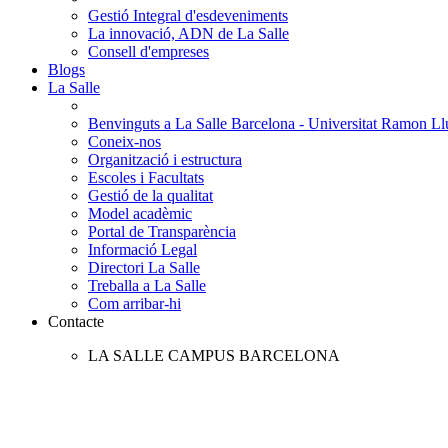
Gestió Integral d'esdeveniments
La innovació, ADN de La Salle
Consell d'empreses
Blogs
La Salle
Benvinguts a La Salle Barcelona - Universitat Ramon Llu
Coneix-nos
Organització i estructura
Escoles i Facultats
Gestió de la qualitat
Model acadèmic
Portal de Transparència
Informació Legal
Directori La Salle
Treballa a La Salle
Com arribar-hi
Contacte
LA SALLE CAMPUS BARCELONA