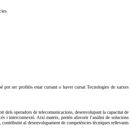
cies.
 pot ser profitòs estar cursant o haver cursat Tecnologies de xarxes
bit dels operadors de telecomunicacions, desenvolupant la capacitat de
s i interconnexió. Així mateix, pretén afavorir l’anàlisi de solucions
xes, contribuint al desenvolupament de competències tècniques rellevants