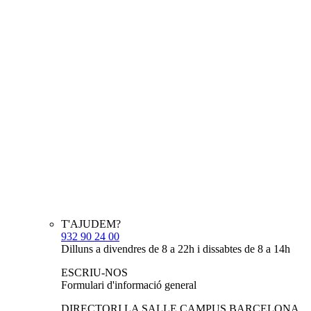
T'AJUDEM?
932 90 24 00
Dilluns a divendres de 8 a 22h i dissabtes de 8 a 14h
ESCRIU-NOS
Formulari d'informació general
DIRECTORI LA SALLE CAMPUS BARCELONA