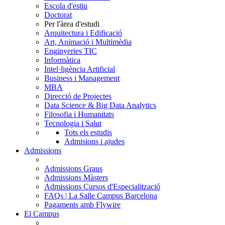
Escola d'estiu
Doctorat
Per l'àrea d'estudi
Arquitectura i Edificació
Art, Animació i Multimèdia
Enginyeries TIC
Informàtica
Intel·ligència Artificial
Business i Management
MBA
Direcció de Projectes
Data Science & Big Data Analytics
Filosofia i Humanitats
Tecnologia i Salut
Tots els estudis
Admisions i ajudes
Admissions
Admissions Graus
Admissions Màsters
Admissions Cursos d'Especialització
FAQs | La Salle Campus Barcelona
Pagaments amb Flywire
El Campus