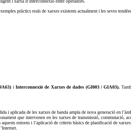
ligent i xarxa d’interconnexió entre operadors.
xemples pràctics reals de xarxes existents actualment i les seves tendèn
49A63)
i
Interconnexió de Xarxes de dades (GI003 / GIA03).
També
sòlida i aplicada de les xarxes de banda ampla de nova generació en l’àm
ncionament que intervenen en les xarxes de transmissió, commutació, accé
n aquests entorns i l’aplicació de criteris bàsics de planificació de xar
’Internet.