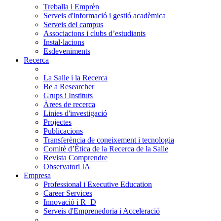
Treballa i Emprèn
Serveis d'informació i gestió acadèmica
Serveis del campus
Associacions i clubs d’estudiants
Instal·lacions
Esdeveniments
Recerca
La Salle i la Recerca
Be a Researcher
Grups i Instituts
Àrees de recerca
Linies d'investigació
Projectes
Publicacions
Transferència de coneixement i tecnologia
Comitè d’Ètica de la Recerca de la Salle
Revista Comprendre
Observatori IA
Empresa
Professional i Executive Education
Career Services
Innovació i R+D
Serveis d'Emprenedoria i Acceleració