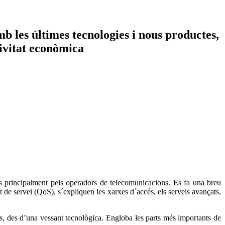
b les últimes tecnologies i nous productes,
tivitat econòmica
es principalment pels operadors de telecomunicacions. Es fa una breu
at de servei (QoS), s´expliquen les xarxes d´accés, els serveis avançats,
, des d’una vessant tecnològica. Engloba les parts més importants de