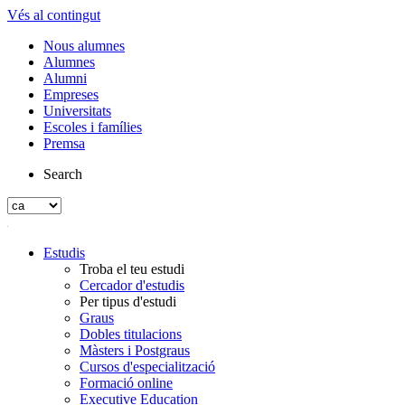
Vés al contingut
Nous alumnes
Alumnes
Alumni
Empreses
Universitats
Escoles i famílies
Premsa
Search
Estudis
Troba el teu estudi
Cercador d'estudis
Per tipus d'estudi
Graus
Dobles titulacions
Màsters i Postgraus
Cursos d'especialització
Formació online
Executive Education