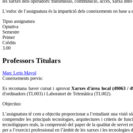
les xarxes dels operadors: transmissió, commutació, accés, xarxa intel·
L’enfoc de l’assignatura és la impartició dels coneixements en base a e
Tipus assignatura
Optativa
Semestre
Primer
Crèdits
3.00
Professors Titulars
Marc Leris Mayol
Coneixements previs:
Es recomana haver cursat i aprovat
Xarxes d'àrea local (49063 / 
d'ordinadors (TL003) i Laboratori de Telemàtica (TL002).
Objectius:
L’assignatura té com a objectiu proporcionar a l’estudiant una visió 
comprendre les principals tecnologies, arquitectures i criteris de fu
tecnològiques reals, la comprensió del paper de la qualitat de servei e
per a l’exercici professional en l’àmbit de les xarxes i les tecnologies d