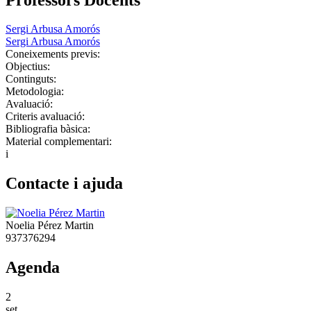
Sergi Arbusa Amorós
Sergi Arbusa Amorós
Coneixements previs:
Objectius:
Continguts:
Metodologia:
Avaluació:
Criteris avaluació:
Bibliografia bàsica:
Material complementari:
i
Contacte i ajuda
Noelia Pérez Martin
937376294
Agenda
2
set