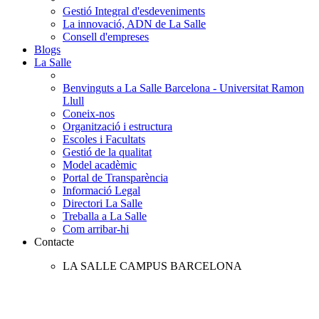
Gestió Integral d'esdeveniments
La innovació, ADN de La Salle
Consell d'empreses
Blogs
La Salle
Benvinguts a La Salle Barcelona - Universitat Ramon
Llull
Coneix-nos
Organització i estructura
Escoles i Facultats
Gestió de la qualitat
Model acadèmic
Portal de Transparència
Informació Legal
Directori La Salle
Treballa a La Salle
Com arribar-hi
Contacte
LA SALLE CAMPUS BARCELONA