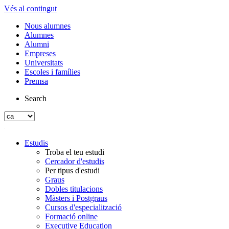
Vés al contingut
Nous alumnes
Alumnes
Alumni
Empreses
Universitats
Escoles i famílies
Premsa
Search
Estudis
Troba el teu estudi
Cercador d'estudis
Per tipus d'estudi
Graus
Dobles titulacions
Màsters i Postgraus
Cursos d'especialització
Formació online
Executive Education