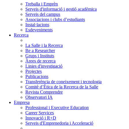
Treballa i Emprèn
Serveis d'informació i gestió acadèmica
Serveis del campus
Associacions i clubs d’estudiants
Instal·lacions
Esdeveniments
Recerca
La Salle i la Recerca
Be a Researcher
Grups i Instituts
Àrees de recerca
Linies d'investigació
Projectes
Publicacions
Transferència de coneixement i tecnologia
Comitè d’Ètica de la Recerca de la Salle
Revista Comprendre
Observatori IA
Empresa
Professional i Executive Education
Career Services
Innovació i R+D
Serveis d'Emprenedoria i Acceleració