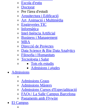
Escola d'estiu
Doctorat
Per l'àrea d'estudi
Arquitectura i Edificació
Art, Animació i Multimèdia
Enginyeries TIC
Informàtica
Intel·ligència Artificial
Business i Management
MBA
Direcció de Projectes
Data Science & Big Data Analytics
Filosofia i Humanitats
Tecnologia i Salut
Tots els estudis
Admisions i ajudes
Admissions
Admissions Graus
Admissions Màsters
Admissions Cursos d'Especialització
FAQs | La Salle Campus Barcelona
Pagaments amb Flywire
El Campus