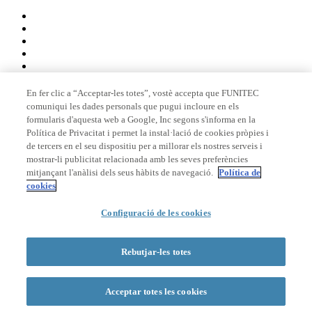
En fer clic a “Acceptar-les totes”, vostè accepta que FUNITEC
comuniqui les dades personals que pugui incloure en els
Membre de
formularis d'aquesta web a Google, Inc segons s'informa en la
Política de Privacitat i permet la instal·lació de cookies pròpies i
de tercers en el seu dispositiu per a millorar els nostres serveis i
mostrar-li publicitat relacionada amb les seves preferències
Acreditacions
mitjançant l'anàlisi dels seus hàbits de navegació.
Política de
cookies
© 2026 La Salle Campus Barcelona - URL |
Avís legal
|
Política de
Configuració de les cookies
privacitat
|
Política de cookies
Formulari de cerca
Rebutjar-les totes
Acceptar totes les cookies