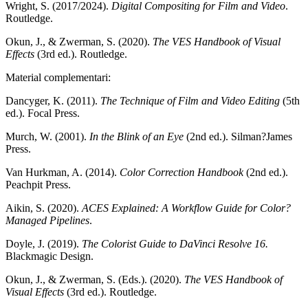
Wright, S. (2017/2024).
Digital Compositing for Film and Video
.
Routledge.
Okun, J., & Zwerman, S. (2020).
The VES Handbook of Visual
Effects
(3rd ed.). Routledge.
Material complementari:
Dancyger, K. (2011).
The Technique of Film and Video Editing
(5th
ed.). Focal Press.
Murch, W. (2001).
In the Blink of an Eye
(2nd ed.). Silman?James
Press.
Van Hurkman, A. (2014).
Color Correction Handbook
(2nd ed.).
Peachpit Press.
Aikin, S. (2020).
ACES Explained: A Workflow Guide for Color?
Managed Pipelines
.
Doyle, J. (2019).
The Colorist Guide to DaVinci Resolve 16.
Blackmagic Design.
Okun, J., & Zwerman, S. (Eds.). (2020).
The VES Handbook of
Visual Effects
(3rd ed.). Routledge.