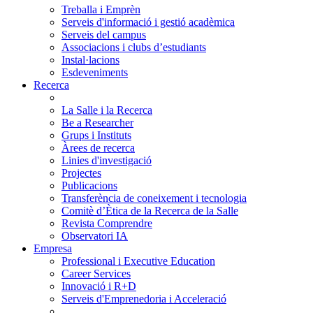
Treballa i Emprèn
Serveis d'informació i gestió acadèmica
Serveis del campus
Associacions i clubs d’estudiants
Instal·lacions
Esdeveniments
Recerca
La Salle i la Recerca
Be a Researcher
Grups i Instituts
Àrees de recerca
Linies d'investigació
Projectes
Publicacions
Transferència de coneixement i tecnologia
Comitè d’Ètica de la Recerca de la Salle
Revista Comprendre
Observatori IA
Empresa
Professional i Executive Education
Career Services
Innovació i R+D
Serveis d'Emprenedoria i Acceleració