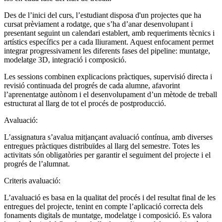
Des de l’inici del curs, l’estudiant disposa d'un projectes que ha
cursat prèviament a rodatge, que s’ha d’anar desenvolupant i
presentant seguint un calendari establert, amb requeriments tècnics i
artístics específics per a cada lliurament. Aquest enfocament permet
integrar progressivament les diferents fases del pipeline: muntatge,
modelatge 3D, integració i composició.
Les sessions combinen explicacions pràctiques, supervisió directa i
revisió continuada del progrés de cada alumne, afavorint
l’aprenentatge autònom i el desenvolupament d’un mètode de treball
estructurat al llarg de tot el procés de postproducció.
Avaluació:
L’assignatura s’avalua mitjançant avaluació contínua, amb diverses
entregues pràctiques distribuïdes al llarg del semestre. Totes les
activitats són obligatòries per garantir el seguiment del projecte i el
progrés de l’alumnat.
Criteris avaluació:
L’avaluació es basa en la qualitat del procés i del resultat final de les
entregues del projecte, tenint en compte l’aplicació correcta dels
fonaments digitals de muntatge, modelatge i composició. Es valora