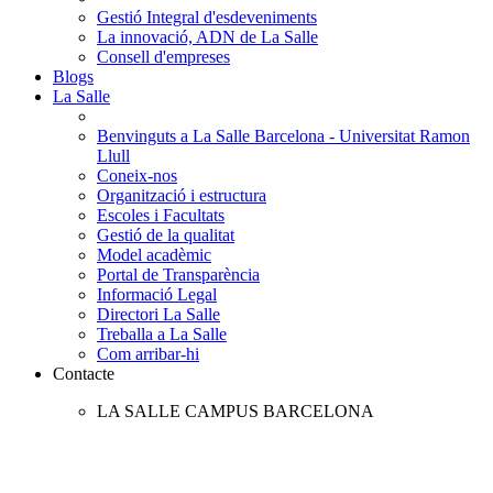
Gestió Integral d'esdeveniments
La innovació, ADN de La Salle
Consell d'empreses
Blogs
La Salle
Benvinguts a La Salle Barcelona - Universitat Ramon
Llull
Coneix-nos
Organització i estructura
Escoles i Facultats
Gestió de la qualitat
Model acadèmic
Portal de Transparència
Informació Legal
Directori La Salle
Treballa a La Salle
Com arribar-hi
Contacte
LA SALLE CAMPUS BARCELONA