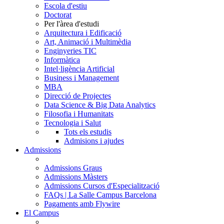
Escola d'estiu
Doctorat
Per l'àrea d'estudi
Arquitectura i Edificació
Art, Animació i Multimèdia
Enginyeries TIC
Informàtica
Intel·ligència Artificial
Business i Management
MBA
Direcció de Projectes
Data Science & Big Data Analytics
Filosofia i Humanitats
Tecnologia i Salut
Tots els estudis
Admisions i ajudes
Admissions
Admissions Graus
Admissions Màsters
Admissions Cursos d'Especialització
FAQs | La Salle Campus Barcelona
Pagaments amb Flywire
El Campus