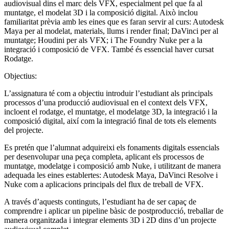
audiovisual dins el marc dels VFX, especialment pel que fa al
muntatge, el modelat 3D i la composició digital. Això inclou
familiaritat prèvia amb les eines que es faran servir al curs: Autodesk
Maya per al modelat, materials, llums i render final; DaVinci per al
muntatge; Houdini per als VFX; i The Foundry Nuke per a la
integració i composició de VFX. També és essencial haver cursat
Rodatge.
Objectius:
L’assignatura té com a objectiu introduir l’estudiant als principals
processos d’una producció audiovisual en el context dels VFX,
incloent el rodatge, el muntatge, el modelatge 3D, la integració i la
composició digital, així com la integració final de tots els elements
del projecte.
Es pretén que l’alumnat adquireixi els fonaments digitals essencials
per desenvolupar una peça completa, aplicant els processos de
muntatge, modelatge i composició amb Nuke, i utilitzant de manera
adequada les eines establertes: Autodesk Maya, DaVinci Resolve i
Nuke com a aplicacions principals del flux de treball de VFX.
A través d’aquests continguts, l’estudiant ha de ser capaç de
comprendre i aplicar un pipeline bàsic de postproducció, treballar de
manera organitzada i integrar elements 3D i 2D dins d’un projecte