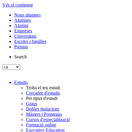
Vés al contingut
Nous alumnes
Alumnes
Alumni
Empreses
Universitats
Escoles i famílies
Premsa
Search
Estudis
Troba el teu estudi
Cercador d'estudis
Per tipus d'estudi
Graus
Dobles titulacions
Màsters i Postgraus
Cursos d'especialització
Formació online
Executive Education