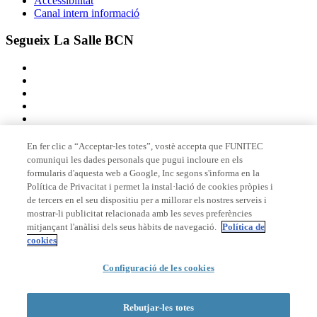
Accessibilitat
Canal intern informació
Segueix La Salle BCN
En fer clic a “Acceptar-les totes”, vostè accepta que FUNITEC
comuniqui les dades personals que pugui incloure en els
Membre de
formularis d'aquesta web a Google, Inc segons s'informa en la
Política de Privacitat i permet la instal·lació de cookies pròpies i
de tercers en el seu dispositiu per a millorar els nostres serveis i
mostrar-li publicitat relacionada amb les seves preferències
Acreditacions
mitjançant l'anàlisi dels seus hàbits de navegació.
Política de
cookies
© 2026 La Salle Campus Barcelona - URL |
Avís legal
|
Política de
Configuració de les cookies
privacitat
|
Política de cookies
Formulari de cerca
Rebutjar-les totes