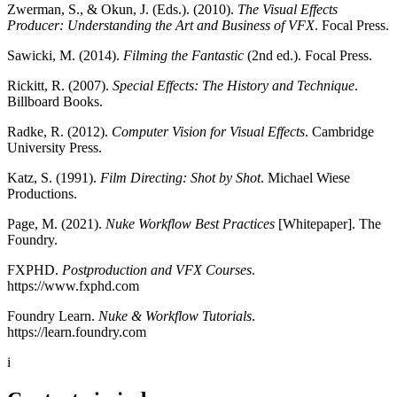
Zwerman, S., & Okun, J. (Eds.). (2010).
The Visual Effects
Producer: Understanding the Art and Business of VFX
. Focal Press.
Sawicki, M. (2014).
Filming the Fantastic
(2nd ed.). Focal Press.
Rickitt, R. (2007).
Special Effects: The History and Technique
.
Billboard Books.
Radke, R. (2012).
Computer Vision for Visual Effects
. Cambridge
University Press.
Katz, S. (1991).
Film Directing: Shot by Shot
. Michael Wiese
Productions.
Page, M. (2021).
Nuke Workflow Best Practices
[Whitepaper]. The
Foundry.
FXPHD.
Postproduction and VFX Courses
.
https://www.fxphd.com
Foundry Learn.
Nuke & Workflow Tutorials
.
https://learn.foundry.com
i