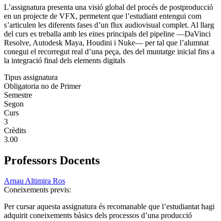
L’assignatura presenta una visió global del procés de postproducció
en un projecte de VFX, permetent que l’estudiant entengui com
s’articulen les diferents fases d’un flux audiovisual complet. Al llarg
del curs es treballa amb les eines principals del pipeline —DaVinci
Resolve, Autodesk Maya, Houdini i Nuke— per tal que l’alumnat
conegui el recorregut real d’una peça, des del muntatge inicial fins a
la integració final dels elements digitals
Tipus assignatura
Obligatoria no de Primer
Semestre
Segon
Curs
3
Crèdits
3.00
Professors Docents
Arnau Altimira Ros
Coneixements previs:
Per cursar aquesta assignatura és recomanable que l’estudiantat hagi
adquirit coneixements bàsics dels processos d’una producció