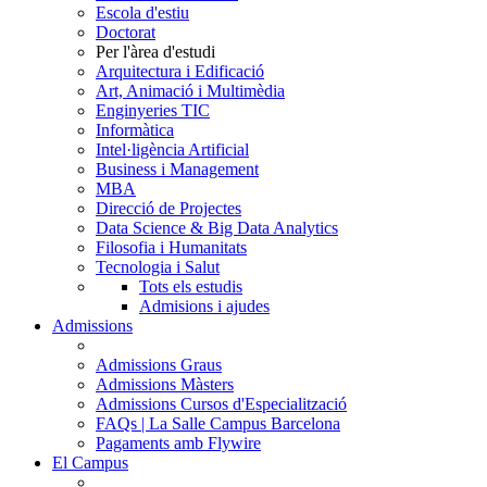
Escola d'estiu
Doctorat
Per l'àrea d'estudi
Arquitectura i Edificació
Art, Animació i Multimèdia
Enginyeries TIC
Informàtica
Intel·ligència Artificial
Business i Management
MBA
Direcció de Projectes
Data Science & Big Data Analytics
Filosofia i Humanitats
Tecnologia i Salut
Tots els estudis
Admisions i ajudes
Admissions
Admissions Graus
Admissions Màsters
Admissions Cursos d'Especialització
FAQs | La Salle Campus Barcelona
Pagaments amb Flywire
El Campus