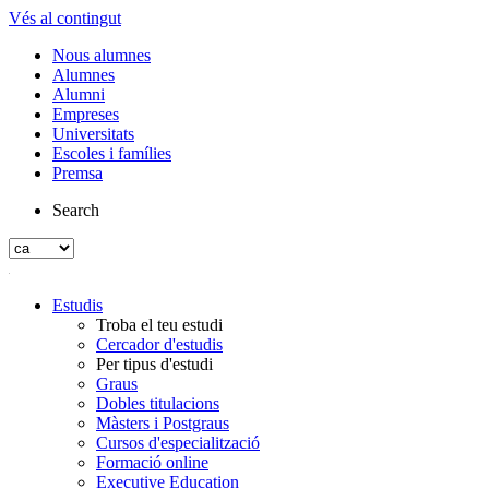
Vés al contingut
Nous alumnes
Alumnes
Alumni
Empreses
Universitats
Escoles i famílies
Premsa
Search
Estudis
Troba el teu estudi
Cercador d'estudis
Per tipus d'estudi
Graus
Dobles titulacions
Màsters i Postgraus
Cursos d'especialització
Formació online
Executive Education