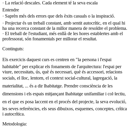
· La relació descales. Cada element té la seva escala
Entendre
· Saprèn més dels errors que dels èxits casuals o la inspiració.
· Projectar és un treball constant, amb sentit autocrític, en el qual hi
ha una recerca constant de la millor manera de resoldre el problema.
· El treball de l'estudiant, més enllà de les hores establertes amb el
professorat, són fonamentals per millorar el resultat.
Continguts:
Els exercicis daquest curs es centren en "la persona i l'espai
habitable" per explicar els fonaments de l'arquitectura: l'espai per
viure, necessitats, ús, què és necessari, què és accessori, relacions
socials, el lloc, lentorn, el context social-cultural, lagregació, la
materialitat, ... és a dir lhabitatge. Prendre consciència de les
dimensions i els espais mitjançant lhabitatge unifamiliar i col·lectiu,
en el que es posa laccent en el procés del projecte, la seva evolució,
les seves referències, els seus dibuixos, esquemes, conceptes, crítica
i autocrítica.
Metodologia: