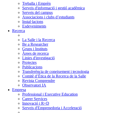
Treballa i Emprèn
Serveis d'informació i gestió acadèmica
Serveis del campus
Associacions i clubs d’estudiants
Instal·lacions
Esdeveniments
Recerca
La Salle i la Recerca
Be a Researcher
Grups i Instituts
Àrees de recerca
Linies d'investigació
Projectes
Publicacions
Transferència de coneixement i tecnologia
Comitè d’Ètica de la Recerca de la Salle
Revista Comprendre
Observatori IA
Empresa
Professional i Executive Education
Career Services
Innovació i R+D
Serveis d'Emprenedoria i Acceleració