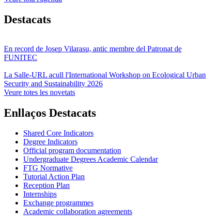
Destacats
En record de Josep Vilarasu, antic membre del Patronat de
FUNITEC
La Salle-URL acull l'International Workshop on Ecological Urban
Security and Sustainability 2026
Veure totes les novetats
Enllaços Destacats
Shared Core Indicators
Degree Indicators
Official program documentation
Undergraduate Degrees Academic Calendar
FTG Normative
Tutorial Action Plan
Reception Plan
Internships
Exchange programmes
Academic collaboration agreements