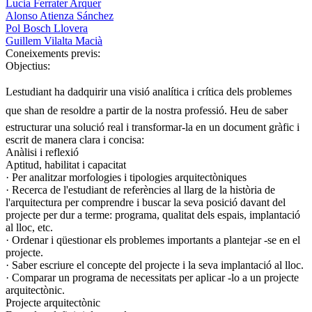
Lucia Ferrater Arquer
Alonso Atienza Sánchez
Pol Bosch Llovera
Guillem Vilalta Macià
Coneixements previs:
Objectius:
Lestudiant ha dadquirir una visió analítica i crítica dels problemes
que shan de resoldre a partir de la nostra professió. Heu de saber
estructurar una solució real i transformar-la en un document gràfic i
escrit de manera clara i concisa:
Anàlisi i reflexió
Aptitud, habilitat i capacitat
· Per analitzar morfologies i tipologies arquitectòniques
· Recerca de l'estudiant de referències al llarg de la història de
l'arquitectura per comprendre i buscar la seva posició davant del
projecte per dur a terme: programa, qualitat dels espais, implantació
al lloc, etc.
· Ordenar i qüestionar els problemes importants a plantejar -se en el
projecte.
· Saber escriure el concepte del projecte i la seva implantació al lloc.
· Comparar un programa de necessitats per aplicar -lo a un projecte
arquitectònic.
Projecte arquitectònic