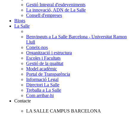
Gestió Integral d'esdeveniments
La innovació, ADN de La Salle
Consell d'empreses
Blogs
La Salle
Benvinguts a La Salle Barcelona - Universitat Ramon
Llull
Coneix-nos
Organització i estructura
Escoles i Facultats
Gestió de la qualitat
Model acadèmic
Portal de Transparència
Informació Legal
Directori La Salle
Treballa a La Salle
Com arribar-hi
Contacte
LA SALLE CAMPUS BARCELONA