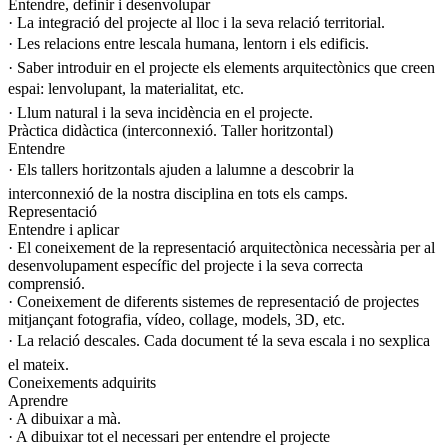
Entendre, definir i desenvolupar
· La integració del projecte al lloc i la seva relació territorial.
· Les relacions entre lescala humana, lentorn i els edificis.
· Saber introduir en el projecte els elements arquitectònics que creen
espai: lenvolupant, la materialitat, etc.
· Llum natural i la seva incidència en el projecte.
Pràctica didàctica (interconnexió. Taller horitzontal)
Entendre
· Els tallers horitzontals ajuden a lalumne a descobrir la
interconnexió de la nostra disciplina en tots els camps.
Representació
Entendre i aplicar
· El coneixement de la representació arquitectònica necessària per al
desenvolupament específic del projecte i la seva correcta
comprensió.
· Coneixement de diferents sistemes de representació de projectes
mitjançant fotografia, vídeo, collage, models, 3D, etc.
· La relació descales. Cada document té la seva escala i no sexplica
el mateix.
Coneixements adquirits
Aprendre
· A dibuixar a mà.
· A dibuixar tot el necessari per entendre el projecte