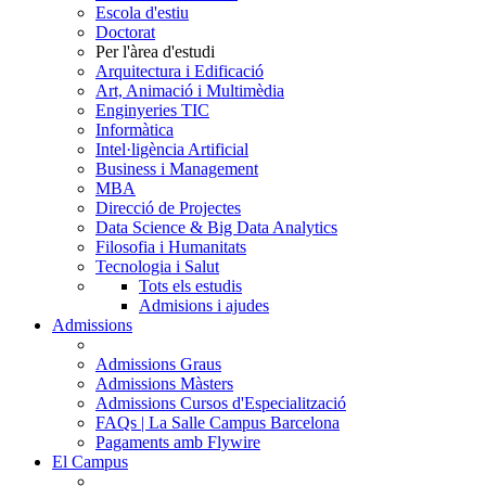
Escola d'estiu
Doctorat
Per l'àrea d'estudi
Arquitectura i Edificació
Art, Animació i Multimèdia
Enginyeries TIC
Informàtica
Intel·ligència Artificial
Business i Management
MBA
Direcció de Projectes
Data Science & Big Data Analytics
Filosofia i Humanitats
Tecnologia i Salut
Tots els estudis
Admisions i ajudes
Admissions
Admissions Graus
Admissions Màsters
Admissions Cursos d'Especialització
FAQs | La Salle Campus Barcelona
Pagaments amb Flywire
El Campus