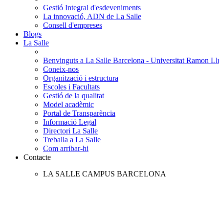
Gestió Integral d'esdeveniments
La innovació, ADN de La Salle
Consell d'empreses
Blogs
La Salle
Benvinguts a La Salle Barcelona - Universitat Ramon Llu
Coneix-nos
Organització i estructura
Escoles i Facultats
Gestió de la qualitat
Model acadèmic
Portal de Transparència
Informació Legal
Directori La Salle
Treballa a La Salle
Com arribar-hi
Contacte
LA SALLE CAMPUS BARCELONA