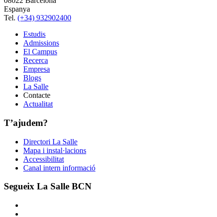
08022 Barcelona
Espanya
Tel.
(+34) 932902400
Estudis
Admissions
El Campus
Recerca
Empresa
Blogs
La Salle
Contacte
Actualitat
T’ajudem?
Directori La Salle
Mapa i instal·lacions
Accessibilitat
Canal intern informació
Segueix La Salle BCN