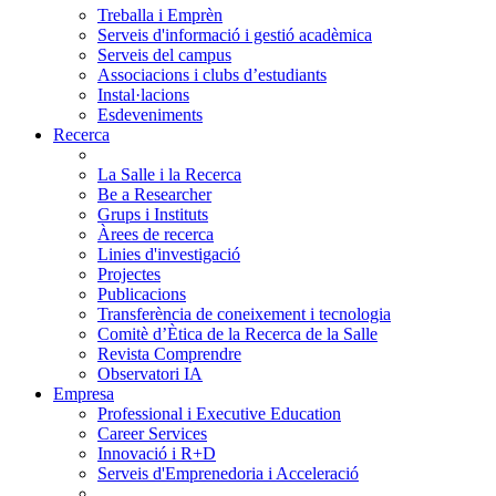
Treballa i Emprèn
Serveis d'informació i gestió acadèmica
Serveis del campus
Associacions i clubs d’estudiants
Instal·lacions
Esdeveniments
Recerca
La Salle i la Recerca
Be a Researcher
Grups i Instituts
Àrees de recerca
Linies d'investigació
Projectes
Publicacions
Transferència de coneixement i tecnologia
Comitè d’Ètica de la Recerca de la Salle
Revista Comprendre
Observatori IA
Empresa
Professional i Executive Education
Career Services
Innovació i R+D
Serveis d'Emprenedoria i Acceleració