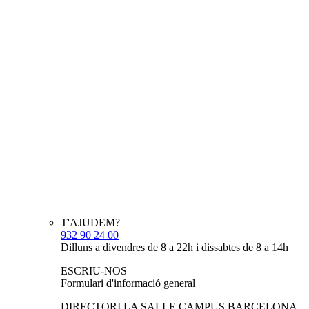
T'AJUDEM?
932 90 24 00
Dilluns a divendres de 8 a 22h i dissabtes de 8 a 14h
ESCRIU-NOS
Formulari d'informació general
DIRECTORI LA SALLE CAMPUS BARCELONA