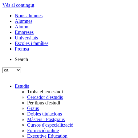
Vés al contingut
Nous alumnes
Alumnes
Alumni
Empreses
Universitats
Escoles i famílies
Premsa
Search
Estudis
Troba el teu estudi
Cercador d'estudis
Per tipus d'estudi
Graus
Dobles titulacions
Màsters i Postgraus
Cursos d'especialització
Formació online
Executive Education