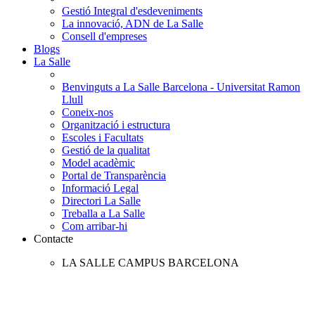
Gestió Integral d'esdeveniments
La innovació, ADN de La Salle
Consell d'empreses
Blogs
La Salle
Benvinguts a La Salle Barcelona - Universitat Ramon
Llull
Coneix-nos
Organització i estructura
Escoles i Facultats
Gestió de la qualitat
Model acadèmic
Portal de Transparència
Informació Legal
Directori La Salle
Treballa a La Salle
Com arribar-hi
Contacte
LA SALLE CAMPUS BARCELONA