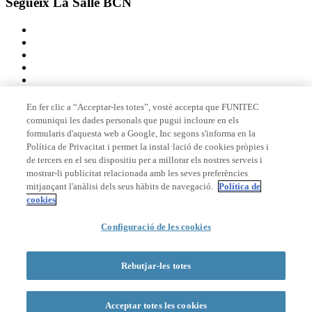
Segueix La Salle BCN
En fer clic a “Acceptar-les totes”, vostè accepta que FUNITEC
comuniqui les dades personals que pugui incloure en els
Membre de
formularis d'aquesta web a Google, Inc segons s'informa en la
Política de Privacitat i permet la instal·lació de cookies pròpies i
de tercers en el seu dispositiu per a millorar els nostres serveis i
mostrar-li publicitat relacionada amb les seves preferències
Acreditacions
mitjançant l'anàlisi dels seus hàbits de navegació.
Política de
cookies
© 2026 La Salle Campus Barcelona - URL |
Avís legal
|
Política de
Configuració de les cookies
privacitat
|
Política de cookies
Formulari de cerca
Rebutjar-les totes
Acceptar totes les cookies