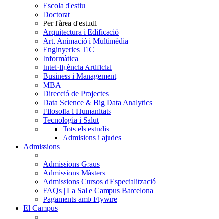
Escola d'estiu
Doctorat
Per l'àrea d'estudi
Arquitectura i Edificació
Art, Animació i Multimèdia
Enginyeries TIC
Informàtica
Intel·ligència Artificial
Business i Management
MBA
Direcció de Projectes
Data Science & Big Data Analytics
Filosofia i Humanitats
Tecnologia i Salut
Tots els estudis
Admisions i ajudes
Admissions
Admissions Graus
Admissions Màsters
Admissions Cursos d'Especialització
FAQs | La Salle Campus Barcelona
Pagaments amb Flywire
El Campus