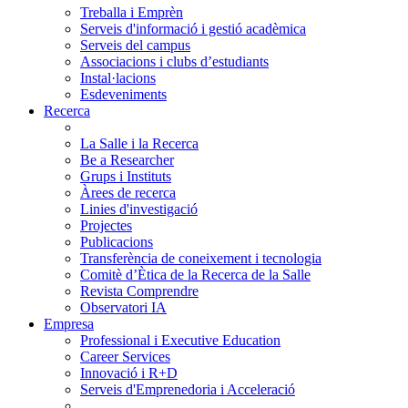
Treballa i Emprèn
Serveis d'informació i gestió acadèmica
Serveis del campus
Associacions i clubs d’estudiants
Instal·lacions
Esdeveniments
Recerca
La Salle i la Recerca
Be a Researcher
Grups i Instituts
Àrees de recerca
Linies d'investigació
Projectes
Publicacions
Transferència de coneixement i tecnologia
Comitè d’Ètica de la Recerca de la Salle
Revista Comprendre
Observatori IA
Empresa
Professional i Executive Education
Career Services
Innovació i R+D
Serveis d'Emprenedoria i Acceleració