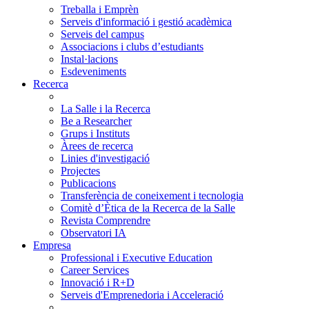
Treballa i Emprèn
Serveis d'informació i gestió acadèmica
Serveis del campus
Associacions i clubs d’estudiants
Instal·lacions
Esdeveniments
Recerca
La Salle i la Recerca
Be a Researcher
Grups i Instituts
Àrees de recerca
Linies d'investigació
Projectes
Publicacions
Transferència de coneixement i tecnologia
Comitè d’Ètica de la Recerca de la Salle
Revista Comprendre
Observatori IA
Empresa
Professional i Executive Education
Career Services
Innovació i R+D
Serveis d'Emprenedoria i Acceleració