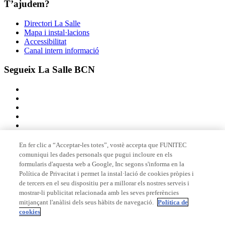
T’ajudem?
Directori La Salle
Mapa i instal·lacions
Accessibilitat
Canal intern informació
Segueix La Salle BCN
En fer clic a “Acceptar-les totes”, vostè accepta que FUNITEC
comuniqui les dades personals que pugui incloure en els
Membre de
formularis d'aquesta web a Google, Inc segons s'informa en la
Política de Privacitat i permet la instal·lació de cookies pròpies i
de tercers en el seu dispositiu per a millorar els nostres serveis i
mostrar-li publicitat relacionada amb les seves preferències
Acreditacions
mitjançant l'anàlisi dels seus hàbits de navegació.
Política de
cookies