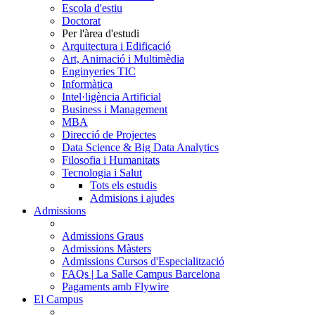
Escola d'estiu
Doctorat
Per l'àrea d'estudi
Arquitectura i Edificació
Art, Animació i Multimèdia
Enginyeries TIC
Informàtica
Intel·ligència Artificial
Business i Management
MBA
Direcció de Projectes
Data Science & Big Data Analytics
Filosofia i Humanitats
Tecnologia i Salut
Tots els estudis
Admisions i ajudes
Admissions
Admissions Graus
Admissions Màsters
Admissions Cursos d'Especialització
FAQs | La Salle Campus Barcelona
Pagaments amb Flywire
El Campus