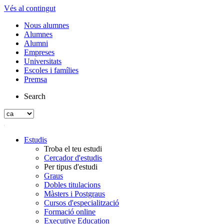
Vés al contingut
Nous alumnes
Alumnes
Alumni
Empreses
Universitats
Escoles i famílies
Premsa
Search
Estudis
Troba el teu estudi
Cercador d'estudis
Per tipus d'estudi
Graus
Dobles titulacions
Màsters i Postgraus
Cursos d'especialització
Formació online
Executive Education