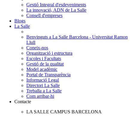
Gestió Integral d'esdeveniments
La innovació, ADN de La Salle
Consell d'empreses
Blogs
La Salle
Benvinguts a La Salle Barcelona - Universitat Ramon
Llull
Coneix-nos
Organització i estructura
Escoles i Facultats
Gestió de la qualitat
Model acadèmic
Portal de Transparència
Informació Legal
Directori La Salle
Treballa a La Salle
Com arribar-hi
Contacte
LA SALLE CAMPUS BARCELONA