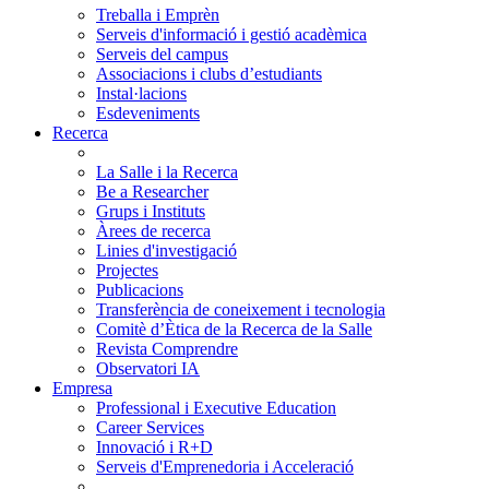
Treballa i Emprèn
Serveis d'informació i gestió acadèmica
Serveis del campus
Associacions i clubs d’estudiants
Instal·lacions
Esdeveniments
Recerca
La Salle i la Recerca
Be a Researcher
Grups i Instituts
Àrees de recerca
Linies d'investigació
Projectes
Publicacions
Transferència de coneixement i tecnologia
Comitè d’Ètica de la Recerca de la Salle
Revista Comprendre
Observatori IA
Empresa
Professional i Executive Education
Career Services
Innovació i R+D
Serveis d'Emprenedoria i Acceleració