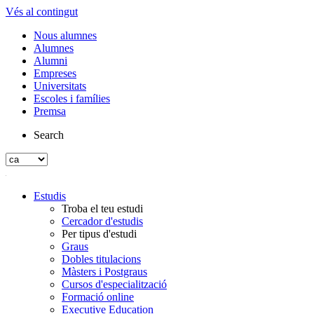
Vés al contingut
Nous alumnes
Alumnes
Alumni
Empreses
Universitats
Escoles i famílies
Premsa
Search
Estudis
Troba el teu estudi
Cercador d'estudis
Per tipus d'estudi
Graus
Dobles titulacions
Màsters i Postgraus
Cursos d'especialització
Formació online
Executive Education