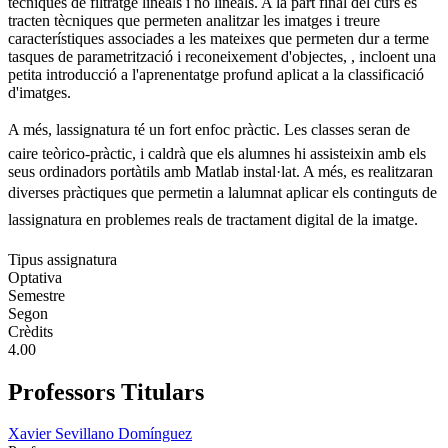
tècniques de filtratge lineals i no lineals. A la part final del curs es
tracten tècniques que permeten analitzar les imatges i treure
característiques associades a les mateixes que permeten dur a terme
tasques de parametrització i reconeixement d'objectes, , incloent una
petita introducció a l'aprenentatge profund aplicat a la classificació
d'imatges.
A més, lassignatura té un fort enfoc pràctic. Les classes seran de
caire teòrico-pràctic, i caldrà que els alumnes hi assisteixin amb els
seus ordinadors portàtils amb Matlab instal·lat. A més, es realitzaran
diverses pràctiques que permetin a lalumnat aplicar els continguts de
lassignatura en problemes reals de tractament digital de la imatge.
Tipus assignatura
Optativa
Semestre
Segon
Crèdits
4.00
Professors Titulars
Xavier Sevillano Domínguez