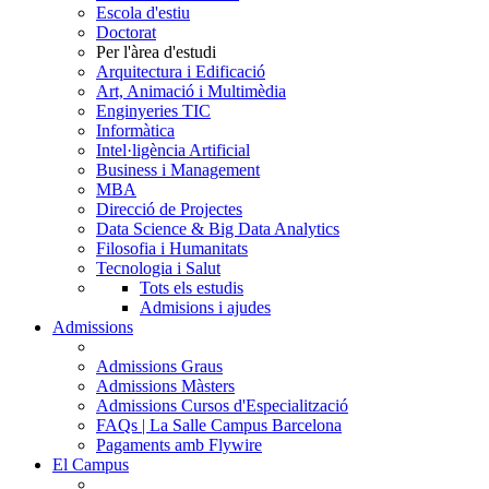
Escola d'estiu
Doctorat
Per l'àrea d'estudi
Arquitectura i Edificació
Art, Animació i Multimèdia
Enginyeries TIC
Informàtica
Intel·ligència Artificial
Business i Management
MBA
Direcció de Projectes
Data Science & Big Data Analytics
Filosofia i Humanitats
Tecnologia i Salut
Tots els estudis
Admisions i ajudes
Admissions
Admissions Graus
Admissions Màsters
Admissions Cursos d'Especialització
FAQs | La Salle Campus Barcelona
Pagaments amb Flywire
El Campus