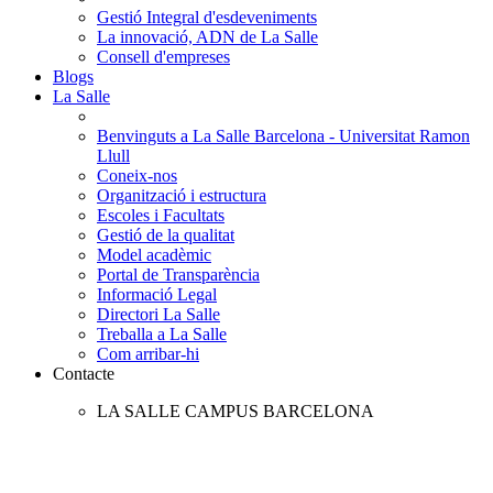
Gestió Integral d'esdeveniments
La innovació, ADN de La Salle
Consell d'empreses
Blogs
La Salle
Benvinguts a La Salle Barcelona - Universitat Ramon
Llull
Coneix-nos
Organització i estructura
Escoles i Facultats
Gestió de la qualitat
Model acadèmic
Portal de Transparència
Informació Legal
Directori La Salle
Treballa a La Salle
Com arribar-hi
Contacte
LA SALLE CAMPUS BARCELONA