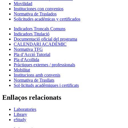
Movilidad
Instituciones con convenios
Normativa de Traslados
Solicitudes académicas y certificados
Indicadors Troncals Comuns
Indicadors Titulació
Documentació oficial del programa
CALENDARI ACADÈMIC
Normativa TFG
Pla d’Acció Tutorial
Pla d'Acollida
Pràctiques externes / professionals
Mobilitat
Institucions amb convenis
Normativa de Trasllats
Sol·licituds acadèmiques i certificats
Enllaços relacionats
Laboratories
Library
eStudy