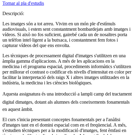
Tornar al pla d'estudis
Descripció:
Les imatges són a tot arreu. Vivim en un món ple d'estímuls
audiovisuals, i estem sent constantment bombardejats amb imatges i
vídeos. Si això no fos suficient, gairebé cada un de nosaltres porta
un telèfon intel·ligent a la butxaca, i constantment fem fotos i
capturar vídeos del que ens envolta.
Les tècniques de processament digital d'imatges s'utilitzen en una
àmplia gamma d'aplicacions. A més de les aplicacions en la
medicina i el programa espacial, procediments informàtics s'utilitzen
per millorar el contrast o codificar els nivells d'intensitat en color per
facilitar la interpretació dels raigs X i altres imatges utilitzades en la
indústria, la medicina i les ciències biològiques.
Aquesta assignatura és una introducció a lampli camp del tractament
digital dimatges, dotant als alumnes dels coneixements fonamentals
en aquest àmbit.
El curs s'inicia presentant conceptes fonamentals per a l'anàlisi
d'imatges tant en el domini espacial com en el freqüencial. A més,
s'estudien tècniques per a la modificació d'imatges, fent èmfasi en