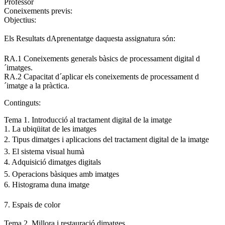
Professor
Coneixements previs:
Objectius:
Els Resultats dAprenentatge daquesta assignatura són:
RA.1 Coneixements generals bàsics de processament digital d
´imatges.
RA.2 Capacitat d´aplicar els coneixements de processament d
´imatge a la pràctica.
Continguts:
Tema 1. Introducció al tractament digital de la imatge
1. La ubiqüitat de les imatges
2. Tipus dimatges i aplicacions del tractament digital de la imatge
3. El sistema visual humà
4. Adquisició dimatges digitals
5. Operacions bàsiques amb imatges
6. Histograma duna imatge
7. Espais de color
Tema 2. Millora i restauració dimatges