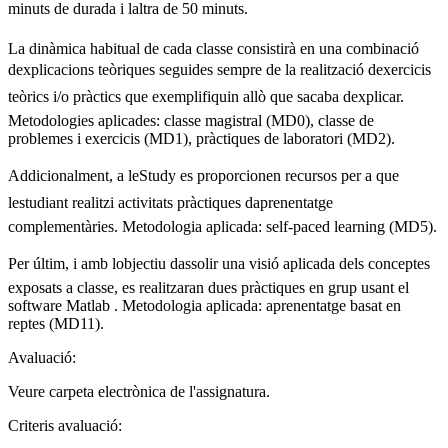
minuts de durada i laltra de 50 minuts.
La dinàmica habitual de cada classe consistirà en una combinació
dexplicacions teòriques seguides sempre de la realització dexercicis
teòrics i/o pràctics que exemplifiquin allò que sacaba dexplicar.
Metodologies aplicades: classe magistral (MD0), classe de
problemes i exercicis (MD1), pràctiques de laboratori (MD2).
Addicionalment, a leStudy es proporcionen recursos per a que
lestudiant realitzi activitats pràctiques daprenentatge
complementàries. Metodologia aplicada: self-paced learning (MD5).
Per últim, i amb lobjectiu dassolir una visió aplicada dels conceptes
exposats a classe, es realitzaran dues pràctiques en grup usant el
software Matlab . Metodologia aplicada: aprenentatge basat en
reptes (MD11).
Avaluació:
Veure carpeta electrònica de l'assignatura.
Criteris avaluació: