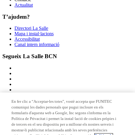
Actualitat
T’ajudem?
Directori La Salle
Mapa i instal·lacions
Accessibilitat
Canal intern informació
Segueix La Salle BCN
En fer clic a “Acceptar-les totes”, vostè accepta que FUNITEC
comuniqui les dades personals que pugui incloure en els
Membre de
formularis d'aquesta web a Google, Inc segons s'informa en la
Política de Privacitat i permet la instal·lació de cookies pròpies i
de tercers en el seu dispositiu per a millorar els nostres serveis i
mostrar-li publicitat relacionada amb les seves preferències
Acreditacions