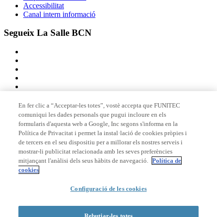
Accessibilitat
Canal intern informació
Segueix La Salle BCN
En fer clic a “Acceptar-les totes”, vostè accepta que FUNITEC
comuniqui les dades personals que pugui incloure en els
Membre de
formularis d'aquesta web a Google, Inc segons s'informa en la
Política de Privacitat i permet la instal·lació de cookies pròpies i
de tercers en el seu dispositiu per a millorar els nostres serveis i
mostrar-li publicitat relacionada amb les seves preferències
Acreditacions
mitjançant l'anàlisi dels seus hàbits de navegació.
Política de
cookies
© 2026 La Salle Campus Barcelona - URL |
Avís legal
|
Política de
Configuració de les cookies
privacitat
|
Política de cookies
Rebutjar-les totes