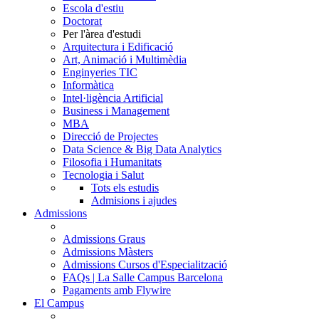
Escola d'estiu
Doctorat
Per l'àrea d'estudi
Arquitectura i Edificació
Art, Animació i Multimèdia
Enginyeries TIC
Informàtica
Intel·ligència Artificial
Business i Management
MBA
Direcció de Projectes
Data Science & Big Data Analytics
Filosofia i Humanitats
Tecnologia i Salut
Tots els estudis
Admisions i ajudes
Admissions
Admissions Graus
Admissions Màsters
Admissions Cursos d'Especialització
FAQs | La Salle Campus Barcelona
Pagaments amb Flywire
El Campus