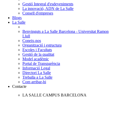
Gestió Integral d'esdeveniments
La innovació, ADN de La Salle
Consell d'empreses
Blogs
La Salle
Benvinguts a La Salle Barcelona - Universitat Ramon
Llull
Coneix-nos
Organització i estructura
Escoles i Facultats
Gestió de la qualitat
Model acadèmic
Portal de Transparència
Informació Legal
Directori La Salle
Treballa a La Salle
Com arribar-hi
Contacte
LA SALLE CAMPUS BARCELONA