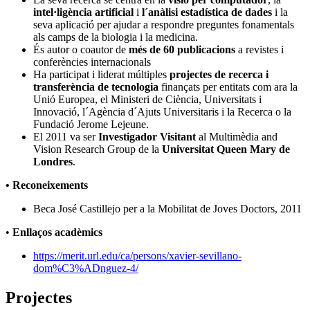
intel·ligència artificial
i
l´anàlisi estadística de dades
i la
seva aplicació per ajudar a respondre preguntes fonamentals
als camps de la biologia i la medicina.
És autor o coautor de
més de 60 publicacions
a revistes i
conferències internacionals
Ha participat i liderat múltiples
projectes de recerca i
transferència de tecnologia
finançats per entitats com ara la
Unió Europea, el Ministeri de Ciència, Universitats i
Innovació, l´Agència d´Ajuts Universitaris i la Recerca o la
Fundació Jerome Lejeune.
El 2011 va ser
Investigador Visitant
al Multimèdia and
Vision Research Group de la
Universitat Queen Mary de
Londres
.
• Reconeixements
Beca José Castillejo per a la Mobilitat de Joves Doctors, 2011
•
Enllaços acadèmics
https://merit.url.edu/ca/persons/xavier-sevillano-
dom%C3%ADnguez-4/
Projectes