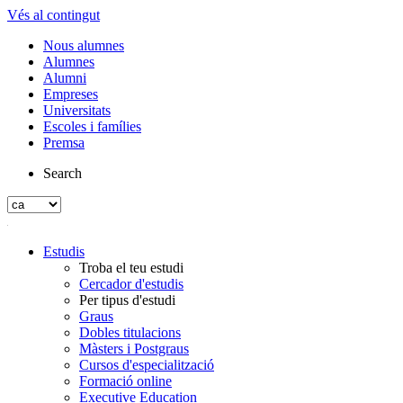
Vés al contingut
Nous alumnes
Alumnes
Alumni
Empreses
Universitats
Escoles i famílies
Premsa
Search
Estudis
Troba el teu estudi
Cercador d'estudis
Per tipus d'estudi
Graus
Dobles titulacions
Màsters i Postgraus
Cursos d'especialització
Formació online
Executive Education