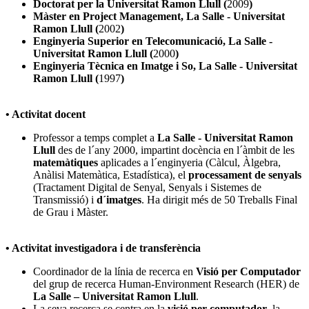
Doctorat per la Universitat Ramon Llull (
2009
)
Màster en Project Management, La Salle - Universitat
Ramon Llull (
2002
)
Enginyeria Superior en Telecomunicació, La Salle -
Universitat Ramon Llull (
2000
)
Enginyeria Tècnica en Imatge i So, La Salle - Universitat
Ramon Llull (
1997
)
• Activitat docent
Professor a temps complet a
La Salle - Universitat Ramon
Llull
des de l´any 2000, impartint docència en l´àmbit de les
matemàtiques
aplicades a l´enginyeria (Càlcul, Àlgebra,
Anàlisi Matemàtica, Estadística), el
processament de senyals
(Tractament Digital de Senyal, Senyals i Sistemes de
Transmissió) i
d´imatges
. Ha dirigit més de 50 Treballs Final
de Grau i Màster.
• Activitat investigadora i de transferència
Coordinador de la línia de recerca en
Visió per Computador
del grup de recerca Human-Environment Research (HER) de
La Salle – Universitat Ramon Llull
.
La seva recerca se centra en la
visió per computador
, la