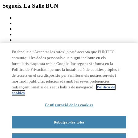
Segueix La Salle BCN
En fer clic a “Acceptar-les totes”, vostè accepta que FUNITEC
comuniqui les dades personals que pugui incloure en els
Membre de
formularis d'aquesta web a Google, Inc segons s'informa en la
Política de Privacitat i permet la instal·lació de cookies pròpies i
de tercers en el seu dispositiu per a millorar els nostres serveis i
mostrar-li publicitat relacionada amb les seves preferències
Acreditacions
mitjançant l'anàlisi dels seus hàbits de navegació.
Política de
cookies
© 2026 La Salle Campus Barcelona - URL |
Avís legal
|
Política de
Configuració de les cookies
privacitat
|
Política de cookies
Formulari de cerca
Rebutjar-les totes