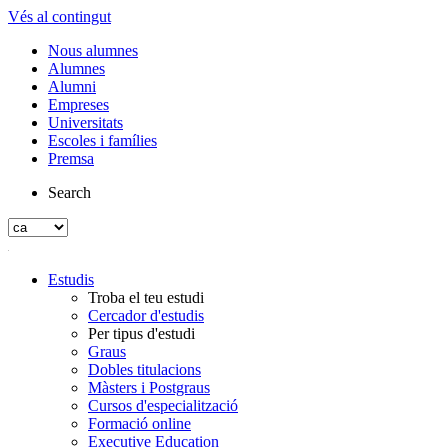
Vés al contingut
Nous alumnes
Alumnes
Alumni
Empreses
Universitats
Escoles i famílies
Premsa
Search
Estudis
Troba el teu estudi
Cercador d'estudis
Per tipus d'estudi
Graus
Dobles titulacions
Màsters i Postgraus
Cursos d'especialització
Formació online
Executive Education