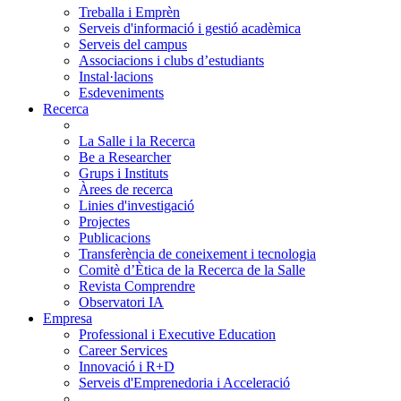
Treballa i Emprèn
Serveis d'informació i gestió acadèmica
Serveis del campus
Associacions i clubs d’estudiants
Instal·lacions
Esdeveniments
Recerca
La Salle i la Recerca
Be a Researcher
Grups i Instituts
Àrees de recerca
Linies d'investigació
Projectes
Publicacions
Transferència de coneixement i tecnologia
Comitè d’Ètica de la Recerca de la Salle
Revista Comprendre
Observatori IA
Empresa
Professional i Executive Education
Career Services
Innovació i R+D
Serveis d'Emprenedoria i Acceleració