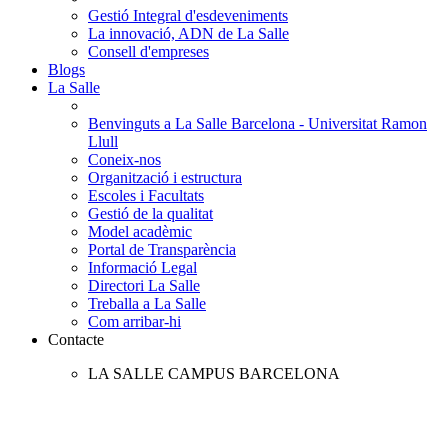
Gestió Integral d'esdeveniments
La innovació, ADN de La Salle
Consell d'empreses
Blogs
La Salle
Benvinguts a La Salle Barcelona - Universitat Ramon
Llull
Coneix-nos
Organització i estructura
Escoles i Facultats
Gestió de la qualitat
Model acadèmic
Portal de Transparència
Informació Legal
Directori La Salle
Treballa a La Salle
Com arribar-hi
Contacte
LA SALLE CAMPUS BARCELONA