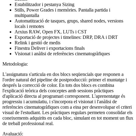
Estabilitzador i pestanya Sizing
Stills, Power Grades i memòries. Pantalla partida i
multipantalla
Automatització de tasques, grups, shared nodes, versions
locals i remotes
Arxius RAW, Open FX, LUTs i CST
Exportació de projectes i timelines: DRP, DRA i DRT
Relink i gestió de medis
Finestra Deliver i exportacions finals
Visionat i anàlisi de referències cinematogràfiques
Metodologia:
L'assignatura s'articula en dos blocs seqüencials que responen a
l'ordre natural del pipeline de postproducció: primer el muntatge i
després la correcció de color. En tots dos blocs es combina
l'explicació teòrica dels conceptes amb sessions pràctiques
d'aplicació directa al programari corresponent. L'aprenentatge és
progressiu i acumulatiu, i s'incorpora el visionat i l'anàlisi de
referències cinematogràfiques com a eina per desenvolupar el criteri
visual de l'estudiant. Les pràctiques regulars permeten consolidar els
coneixements adquirits en cada bloc, simulant en tot moment un flux
de treball professional real.
Avaluació: