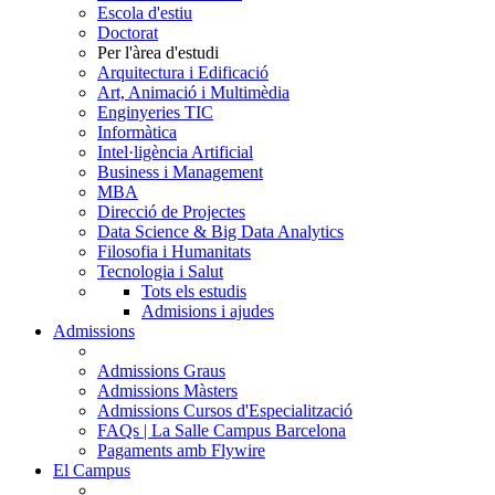
Escola d'estiu
Doctorat
Per l'àrea d'estudi
Arquitectura i Edificació
Art, Animació i Multimèdia
Enginyeries TIC
Informàtica
Intel·ligència Artificial
Business i Management
MBA
Direcció de Projectes
Data Science & Big Data Analytics
Filosofia i Humanitats
Tecnologia i Salut
Tots els estudis
Admisions i ajudes
Admissions
Admissions Graus
Admissions Màsters
Admissions Cursos d'Especialització
FAQs | La Salle Campus Barcelona
Pagaments amb Flywire
El Campus