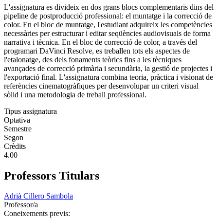
L'assignatura es divideix en dos grans blocs complementaris dins del
pipeline de postproducció professional: el muntatge i la correcció de
color. En el bloc de muntatge, l'estudiant adquireix les competències
necessàries per estructurar i editar seqüències audiovisuals de forma
narrativa i tècnica. En el bloc de correcció de color, a través del
programari DaVinci Resolve, es treballen tots els aspectes de
l'etalonatge, des dels fonaments teòrics fins a les tècniques
avançades de correcció primària i secundària, la gestió de projectes i
l'exportació final. L'assignatura combina teoria, pràctica i visionat de
referències cinematogràfiques per desenvolupar un criteri visual
sòlid i una metodologia de treball professional.
Tipus assignatura
Optativa
Semestre
Segon
Crèdits
4.00
Professors Titulars
Adrià Cillero Sambola
Professor/a
Coneixements previs: