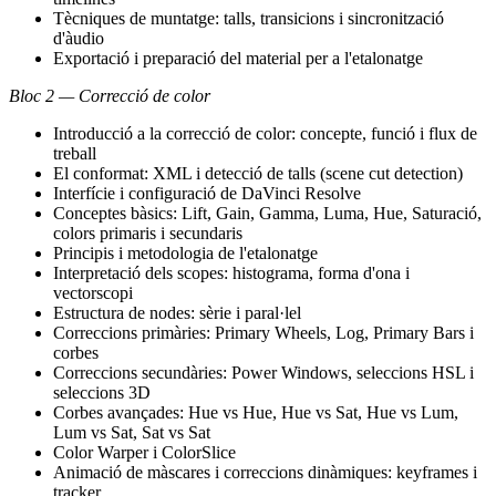
Tècniques de muntatge: talls, transicions i sincronització
d'àudio
Exportació i preparació del material per a l'etalonatge
Bloc 2 — Correcció de color
Introducció a la correcció de color: concepte, funció i flux de
treball
El conformat: XML i detecció de talls (scene cut detection)
Interfície i configuració de DaVinci Resolve
Conceptes bàsics: Lift, Gain, Gamma, Luma, Hue, Saturació,
colors primaris i secundaris
Principis i metodologia de l'etalonatge
Interpretació dels scopes: histograma, forma d'ona i
vectorscopi
Estructura de nodes: sèrie i paral·lel
Correccions primàries: Primary Wheels, Log, Primary Bars i
corbes
Correccions secundàries: Power Windows, seleccions HSL i
seleccions 3D
Corbes avançades: Hue vs Hue, Hue vs Sat, Hue vs Lum,
Lum vs Sat, Sat vs Sat
Color Warper i ColorSlice
Animació de màscares i correccions dinàmiques: keyframes i
tracker