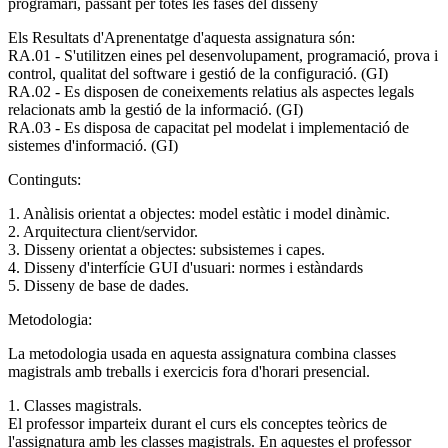
programari, passant per totes les fases del disseny
Els Resultats d'Aprenentatge d'aquesta assignatura són:
RA.01 - S'utilitzen eines pel desenvolupament, programació, prova i
control, qualitat del software i gestió de la configuració. (GI)
RA.02 - Es disposen de coneixements relatius als aspectes legals
relacionats amb la gestió de la informació. (GI)
RA.03 - Es disposa de capacitat pel modelat i implementació de
sistemes d'informació. (GI)
Continguts:
1. Anàlisis orientat a objectes: model estàtic i model dinàmic.
2. Arquitectura client/servidor.
3. Disseny orientat a objectes: subsistemes i capes.
4. Disseny d'interfície GUI d'usuari: normes i estàndards
5. Disseny de base de dades.
Metodologia:
La metodologia usada en aquesta assignatura combina classes
magistrals amb treballs i exercicis fora d'horari presencial.
1. Classes magistrals.
El professor imparteix durant el curs els conceptes teòrics de
l'assignatura amb les classes magistrals. En aquestes el professor