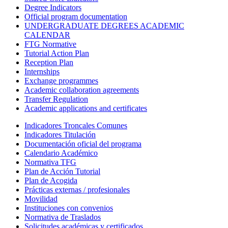
Degree Indicators
Official program documentation
UNDERGRADUATE DEGREES ACADEMIC
CALENDAR
FTG Normative
Tutorial Action Plan
Reception Plan
Internships
Exchange programmes
Academic collaboration agreements
Transfer Regulation
Academic applications and certificates
Indicadores Troncales Comunes
Indicadores Titulación
Documentación oficial del programa
Calendario Académico
Normativa TFG
Plan de Acción Tutorial
Plan de Acogida
Prácticas externas / profesionales
Movilidad
Instituciones con convenios
Normativa de Traslados
Solicitudes académicas y certificados