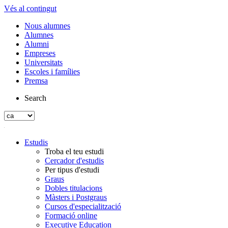
Vés al contingut
Nous alumnes
Alumnes
Alumni
Empreses
Universitats
Escoles i famílies
Premsa
Search
Estudis
Troba el teu estudi
Cercador d'estudis
Per tipus d'estudi
Graus
Dobles titulacions
Màsters i Postgraus
Cursos d'especialització
Formació online
Executive Education