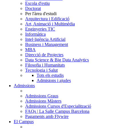
Escola d'estiu
Doctorat
Per l'àrea d'estudi
Arquitectura i Edificació
Art, Animació i Multimèdia
Enginyeries TIC
Informàtica
Intel·ligència Artificial
Business i Management
MBA
Direcció de Projectes
Data Science & Big Data Analytics
Filosofia i Humanitats
Tecnologia i Salut
Tots els estudis
Admisions i ajudes
Admissions
Admissions Graus
Admissions Màsters
Admissions Cursos d'Especialització
FAQs | La Salle Campus Barcelona
Pagaments amb Flywire
El Campus