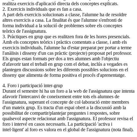
realitza exercicis d'aplicació directa dels conceptes explicats.
2. Exercicis individuals que es fan a casa.
A part dels exercicis solucionats a classe, l'alumne ha de resoldre
altres exercicis a casa. La finalitat és que l'alumne s'enfronti de
forma individual a la solució de problemes sobre els conceptes
teòrics de l'assignatura.
3. Pràctiques en grup que es realitzen fora de les hores presencials.
Amb els conceptes teòrics i pràctics comentats a classe, i amb els
exercicis individuals, l'alumne ha d'estar preparat per portar a terme
l'anàlisis i disseny d'un cas pràctic (projecte) proposat pel professor.
Els grups estan formats per dos a tres alumnes amb l'objectiu
d'afavorir tant el treball en grup com el debat, inclús a vegades es
plantegen discussions sobre les diferents possibles solucions en el
disseny que alimenta de forma positiva el procés d'aprenentatge.
4. Foro i participació inter-grup
Durant el semestre hi ha un foro a la web de l'assignatura que intenta
afavorir l'intercanvi de coneixement entre tots els alumnes de
l'assignatura, superant el concepte de col·laboració entre membres
d'un mateix grup. Es tracta d'un espai obert a la discussió amb la
possibilitat de compartir/plantejar preguntes i respostes, sobre
qualsevol aspecte relacionat amb l'assignatura. El professor revisa el
foro i intervé en casos necessaris. La participació 'activa i
intel·ligent' al foro es valora en el global de l'assignatura (nota final).