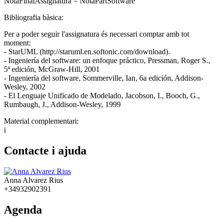
NotaFinalAssignatura = NotaPartSoftware
Bibliografia bàsica:
Per a poder seguir l'assignatura és necessari comptar amb tot
moment:
- StarUML (http://staruml.en.softonic.com/download).
- Ingeniería del software: un enfoque práctico, Pressman, Roger S.,
5ª edición, McGraw-Hill, 2001
- Ingeniería del software, Sommerville, Ian, 6a edición, Addison-
Wesley, 2002
- El Lenguaje Unificado de Modelado, Jacobson, I., Booch, G.,
Rumbaugh, J., Addison-Wesley, 1999
Material complementari:
i
Contacte i ajuda
Anna Alvarez Rius
+34932902391
Agenda