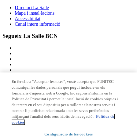
Directori La Salle
Mapa i instal·lacions
Accessibilitat
Canal intern informació
Segueix La Salle BCN
En fer clic a “Acceptar-les totes”, vostè accepta que FUNITEC
comuniqui les dades personals que pugui incloure en els
Membre de
formularis d'aquesta web a Google, Inc segons s'informa en la
Política de Privacitat i permet la instal·lació de cookies pròpies i
de tercers en el seu dispositiu per a millorar els nostres serveis i
mostrar-li publicitat relacionada amb les seves preferències
Acreditacions
mitjançant l'anàlisi dels seus hàbits de navegació.
Política de
cookies
Configuració de les cookies
© 2026 La Salle Campus Barcelona - URL |
Avís legal
|
Política de