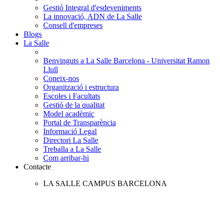
Gestió Integral d'esdeveniments
La innovació, ADN de La Salle
Consell d'empreses
Blogs
La Salle
Benvinguts a La Salle Barcelona - Universitat Ramon
Llull
Coneix-nos
Organització i estructura
Escoles i Facultats
Gestió de la qualitat
Model acadèmic
Portal de Transparència
Informació Legal
Directori La Salle
Treballa a La Salle
Com arribar-hi
Contacte
LA SALLE CAMPUS BARCELONA