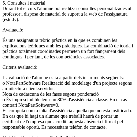
5. Consultes i material
Durant tot el curs l'alumne pot realitzar consultes personalitzades al
professor i disposa de material de suport a la web de l'assignatura
(estudy).
Avaluació:
És una assignatura teòric-pràctica en la que es combinen les
explicacions teòriques amb les pràctiques. La combinació de teoria i
pràctica totalment coordinades permeten un fort fiançament dels
continguts, i per tant, de les competències associades.
Criteris avaluació:
L'avaluació de l'alumne es fa a partir dels instruments següents:
o NotaPartSoftware Realització del modelatge d'un projecte segons
arquitectura client-servidor.
Nota de cadascuna de les fases segons ponderació
o És imprescindible tenir un 80% d'assistència a classe. En el cas
contrari NotaPartSoftware=0.
Es computa com a falta d'assistència aquella que no esta justificada.
En cas que hi hagi un alumne que treballi haurà de portar un
certificat de l'empresa que acrediti aquesta absència i firmat pel
responsable oportú. Es necessitarà telèfon de contacte.