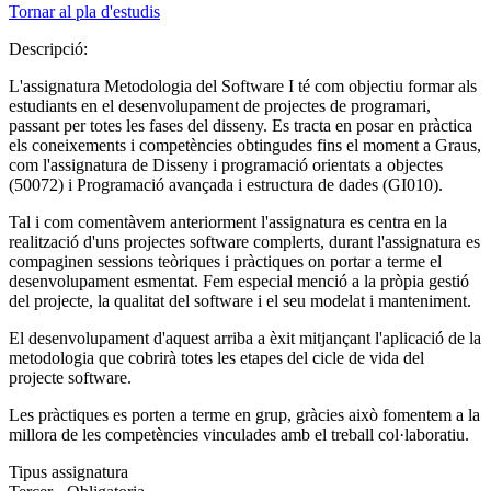
Tornar al pla d'estudis
Descripció:
L'assignatura Metodologia del Software I té com objectiu formar als
estudiants en el desenvolupament de projectes de programari,
passant per totes les fases del disseny. Es tracta en posar en pràctica
els coneixements i competències obtingudes fins el moment a Graus,
com l'assignatura de Disseny i programació orientats a objectes
(50072) i Programació avançada i estructura de dades (GI010).
Tal i com comentàvem anteriorment l'assignatura es centra en la
realització d'uns projectes software complerts, durant l'assignatura es
compaginen sessions teòriques i pràctiques on portar a terme el
desenvolupament esmentat. Fem especial menció a la pròpia gestió
del projecte, la qualitat del software i el seu modelat i manteniment.
El desenvolupament d'aquest arriba a èxit mitjançant l'aplicació de la
metodologia que cobrirà totes les etapes del cicle de vida del
projecte software.
Les pràctiques es porten a terme en grup, gràcies això fomentem a la
millora de les competències vinculades amb el treball col·laboratiu.
Tipus assignatura