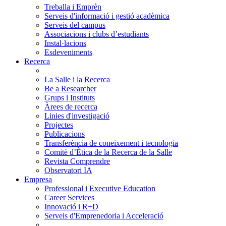
Treballa i Emprèn
Serveis d'informació i gestió acadèmica
Serveis del campus
Associacions i clubs d’estudiants
Instal·lacions
Esdeveniments
Recerca
La Salle i la Recerca
Be a Researcher
Grups i Instituts
Àrees de recerca
Linies d'investigació
Projectes
Publicacions
Transferència de coneixement i tecnologia
Comitè d’Ètica de la Recerca de la Salle
Revista Comprendre
Observatori IA
Empresa
Professional i Executive Education
Career Services
Innovació i R+D
Serveis d'Emprenedoria i Acceleració