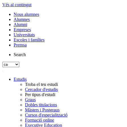
Vés al contingut
Nous alumnes
Alumnes
Alumni
Empreses
Universitats
Escoles i famílies
Premsa
Search
Estudis
Troba el teu estudi
Cercador d'estudis
Per tipus d'estudi
Graus
Dobles titulacions
Màsters i Postgraus
Cursos d'especialització
Formació online
Executive Education