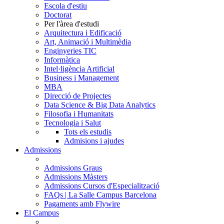
Escola d'estiu
Doctorat
Per l'àrea d'estudi
Arquitectura i Edificació
Art, Animació i Multimèdia
Enginyeries TIC
Informàtica
Intel·ligència Artificial
Business i Management
MBA
Direcció de Projectes
Data Science & Big Data Analytics
Filosofia i Humanitats
Tecnologia i Salut
Tots els estudis
Admisions i ajudes
Admissions
Admissions Graus
Admissions Màsters
Admissions Cursos d'Especialització
FAQs | La Salle Campus Barcelona
Pagaments amb Flywire
El Campus