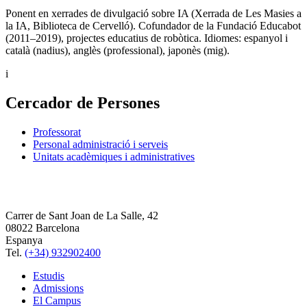
Ponent en xerrades de divulgació sobre IA (Xerrada de Les Masies a
la IA, Biblioteca de Cervelló). Cofundador de la Fundació Educabot
(2011–2019), projectes educatius de robòtica. Idiomes: espanyol i
català (nadius), anglès (professional), japonès (mig).
i
Cercador de Persones
Professorat
Personal administració i serveis
Unitats acadèmiques i administratives
Carrer de Sant Joan de La Salle, 42
08022 Barcelona
Espanya
Tel.
(+34) 932902400
Estudis
Admissions
El Campus