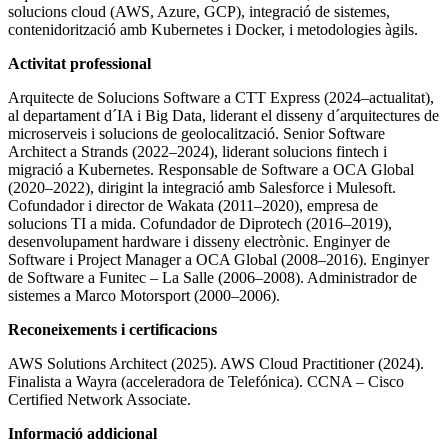
solucions cloud (AWS, Azure, GCP), integració de sistemes,
contenidorització amb Kubernetes i Docker, i metodologies àgils.
Activitat professional
Arquitecte de Solucions Software a CTT Express (2024–actualitat),
al departament d´IA i Big Data, liderant el disseny d´arquitectures de
microserveis i solucions de geolocalització. Senior Software
Architect a Strands (2022–2024), liderant solucions fintech i
migració a Kubernetes. Responsable de Software a OCA Global
(2020–2022), dirigint la integració amb Salesforce i Mulesoft.
Cofundador i director de Wakata (2011–2020), empresa de
solucions TI a mida. Cofundador de Diprotech (2016–2019),
desenvolupament hardware i disseny electrònic. Enginyer de
Software i Project Manager a OCA Global (2008–2016). Enginyer
de Software a Funitec – La Salle (2006–2008). Administrador de
sistemes a Marco Motorsport (2000–2006).
Reconeixements i certificacions
AWS Solutions Architect (2025). AWS Cloud Practitioner (2024).
Finalista a Wayra (acceleradora de Telefónica). CCNA – Cisco
Certified Network Associate.
Informació addicional