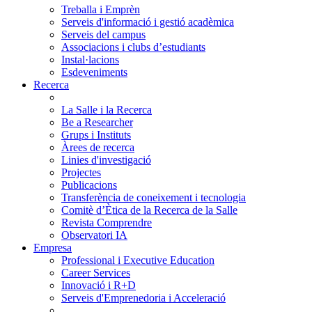
Treballa i Emprèn
Serveis d'informació i gestió acadèmica
Serveis del campus
Associacions i clubs d’estudiants
Instal·lacions
Esdeveniments
Recerca
La Salle i la Recerca
Be a Researcher
Grups i Instituts
Àrees de recerca
Linies d'investigació
Projectes
Publicacions
Transferència de coneixement i tecnologia
Comitè d’Ètica de la Recerca de la Salle
Revista Comprendre
Observatori IA
Empresa
Professional i Executive Education
Career Services
Innovació i R+D
Serveis d'Emprenedoria i Acceleració