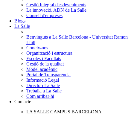
Gestió Integral d'esdeveniments
La innovació, ADN de La Salle
Consell d'empreses
Blogs
La Salle
Benvinguts a La Salle Barcelona - Universitat Ramon
Llull
Coneix-nos
Organització i estructura
Escoles i Facultats
Gestió de la qualitat
Model acadèmic
Portal de Transparència
Informació Legal
Directori La Salle
Treballa a La Salle
Com arribar-hi
Contacte
LA SALLE CAMPUS BARCELONA