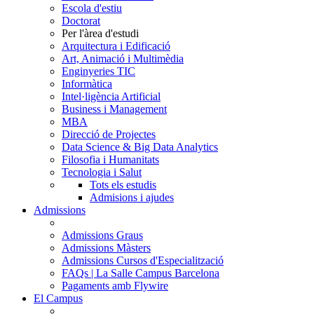
Escola d'estiu
Doctorat
Per l'àrea d'estudi
Arquitectura i Edificació
Art, Animació i Multimèdia
Enginyeries TIC
Informàtica
Intel·ligència Artificial
Business i Management
MBA
Direcció de Projectes
Data Science & Big Data Analytics
Filosofia i Humanitats
Tecnologia i Salut
Tots els estudis
Admisions i ajudes
Admissions
Admissions Graus
Admissions Màsters
Admissions Cursos d'Especialització
FAQs | La Salle Campus Barcelona
Pagaments amb Flywire
El Campus