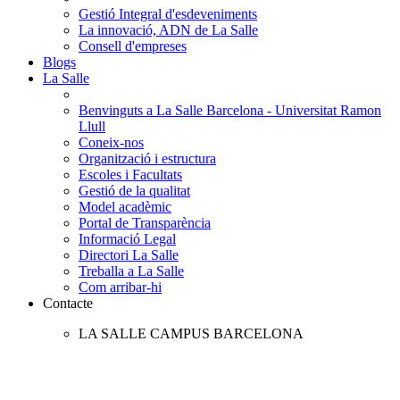
Gestió Integral d'esdeveniments
La innovació, ADN de La Salle
Consell d'empreses
Blogs
La Salle
Benvinguts a La Salle Barcelona - Universitat Ramon
Llull
Coneix-nos
Organització i estructura
Escoles i Facultats
Gestió de la qualitat
Model acadèmic
Portal de Transparència
Informació Legal
Directori La Salle
Treballa a La Salle
Com arribar-hi
Contacte
LA SALLE CAMPUS BARCELONA