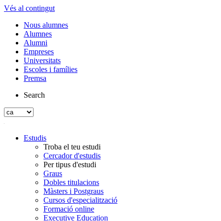
Vés al contingut
Nous alumnes
Alumnes
Alumni
Empreses
Universitats
Escoles i famílies
Premsa
Search
Estudis
Troba el teu estudi
Cercador d'estudis
Per tipus d'estudi
Graus
Dobles titulacions
Màsters i Postgraus
Cursos d'especialització
Formació online
Executive Education