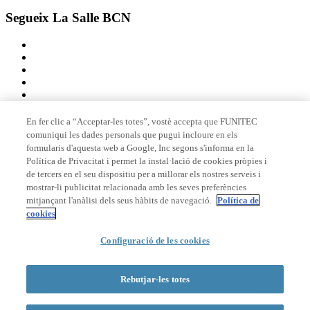
Segueix La Salle BCN
En fer clic a “Acceptar-les totes”, vostè accepta que FUNITEC
comuniqui les dades personals que pugui incloure en els
Membre de
formularis d'aquesta web a Google, Inc segons s'informa en la
Política de Privacitat i permet la instal·lació de cookies pròpies i
de tercers en el seu dispositiu per a millorar els nostres serveis i
mostrar-li publicitat relacionada amb les seves preferències
Acreditacions
mitjançant l'anàlisi dels seus hàbits de navegació.
Política de
cookies
© 2026 La Salle Campus Barcelona - URL |
Avís legal
|
Política de
Configuració de les cookies
privacitat
|
Política de cookies
Formulari de cerca
Rebutjar-les totes