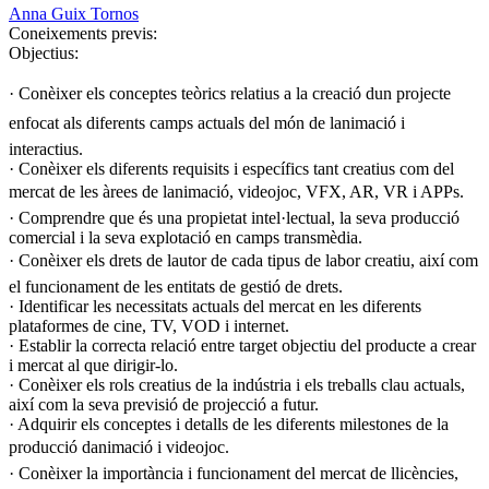
Anna Guix Tornos
Coneixements previs:
Objectius:
· Conèixer els conceptes teòrics relatius a la creació dun projecte
enfocat als diferents camps actuals del món de lanimació i
interactius.
· Conèixer els diferents requisits i específics tant creatius com del
mercat de les àrees de lanimació, videojoc, VFX, AR, VR i APPs.
· Comprendre que és una propietat intel·lectual, la seva producció
comercial i la seva explotació en camps transmèdia.
· Conèixer els drets de lautor de cada tipus de labor creatiu, així com
el funcionament de les entitats de gestió de drets.
· Identificar les necessitats actuals del mercat en les diferents
plataformes de cine, TV, VOD i internet.
· Establir la correcta relació entre target objectiu del producte a crear
i mercat al que dirigir-lo.
· Conèixer els rols creatius de la indústria i els treballs clau actuals,
així com la seva previsió de projecció a futur.
· Adquirir els conceptes i detalls de les diferents milestones de la
producció danimació i videojoc.
· Conèixer la importància i funcionament del mercat de llicències,