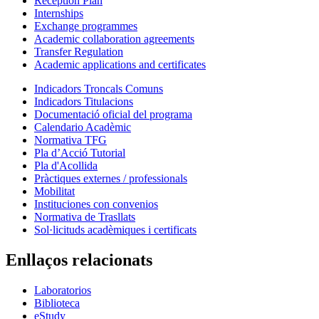
Reception Plan
Internships
Exchange programmes
Academic collaboration agreements
Transfer Regulation
Academic applications and certificates
Indicadors Troncals Comuns
Indicadors Titulacions
Documentació oficial del programa
Calendario Acadèmic
Normativa TFG
Pla d’Acció Tutorial
Pla d'Acollida
Pràctiques externes / professionals
Mobilitat
Instituciones con convenios
Normativa de Trasllats
Sol·licituds acadèmiques i certificats
Enllaços relacionats
Laboratorios
Biblioteca
eStudy