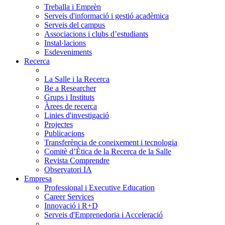
Treballa i Emprèn
Serveis d'informació i gestió acadèmica
Serveis del campus
Associacions i clubs d’estudiants
Instal·lacions
Esdeveniments
Recerca
La Salle i la Recerca
Be a Researcher
Grups i Instituts
Àrees de recerca
Linies d'investigació
Projectes
Publicacions
Transferència de coneixement i tecnologia
Comitè d’Ètica de la Recerca de la Salle
Revista Comprendre
Observatori IA
Empresa
Professional i Executive Education
Career Services
Innovació i R+D
Serveis d'Emprenedoria i Acceleració