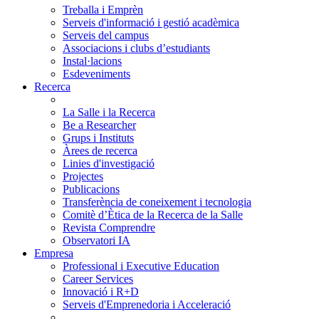
Treballa i Emprèn
Serveis d'informació i gestió acadèmica
Serveis del campus
Associacions i clubs d’estudiants
Instal·lacions
Esdeveniments
Recerca
La Salle i la Recerca
Be a Researcher
Grups i Instituts
Àrees de recerca
Linies d'investigació
Projectes
Publicacions
Transferència de coneixement i tecnologia
Comitè d’Ètica de la Recerca de la Salle
Revista Comprendre
Observatori IA
Empresa
Professional i Executive Education
Career Services
Innovació i R+D
Serveis d'Emprenedoria i Acceleració