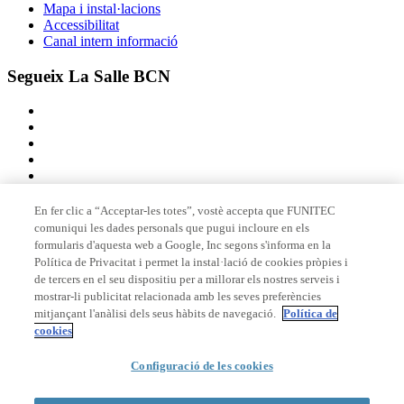
Mapa i instal·lacions
Accessibilitat
Canal intern informació
Segueix La Salle BCN
En fer clic a “Acceptar-les totes”, vostè accepta que FUNITEC
comuniqui les dades personals que pugui incloure en els
Membre de
formularis d'aquesta web a Google, Inc segons s'informa en la
Política de Privacitat i permet la instal·lació de cookies pròpies i
de tercers en el seu dispositiu per a millorar els nostres serveis i
mostrar-li publicitat relacionada amb les seves preferències
Acreditacions
mitjançant l'anàlisi dels seus hàbits de navegació.
Política de
cookies
Configuració de les cookies
© 2026 La Salle Campus Barcelona - URL |
Avís legal
|
Política de
privacitat
|
Política de cookies