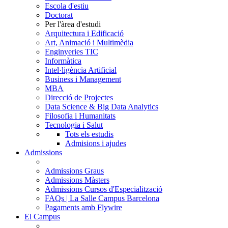
Escola d'estiu
Doctorat
Per l'àrea d'estudi
Arquitectura i Edificació
Art, Animació i Multimèdia
Enginyeries TIC
Informàtica
Intel·ligència Artificial
Business i Management
MBA
Direcció de Projectes
Data Science & Big Data Analytics
Filosofia i Humanitats
Tecnologia i Salut
Tots els estudis
Admisions i ajudes
Admissions
Admissions Graus
Admissions Màsters
Admissions Cursos d'Especialització
FAQs | La Salle Campus Barcelona
Pagaments amb Flywire
El Campus