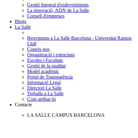
Gestió Integral d'esdeveniments
La innovació, ADN de La Salle
Consell d'empreses
Blogs
La Salle
Benvinguts a La Salle Barcelona - Universitat Ramon
Llull
Coneix-nos
Organització i estructura
Escoles i Facultats
Gestió de la qualitat
Model acadèmic
Portal de Transparència
Informació Legal
Directori La Salle
Treballa a La Salle
Com arribar-hi
Contacte
LA SALLE CAMPUS BARCELONA