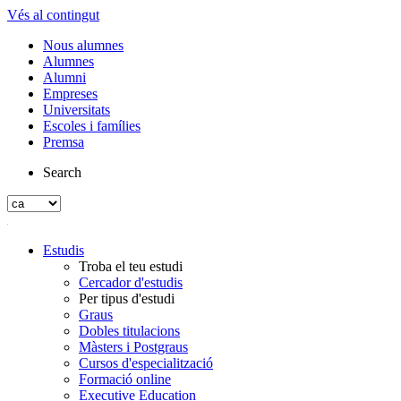
Vés al contingut
Nous alumnes
Alumnes
Alumni
Empreses
Universitats
Escoles i famílies
Premsa
Search
Estudis
Troba el teu estudi
Cercador d'estudis
Per tipus d'estudi
Graus
Dobles titulacions
Màsters i Postgraus
Cursos d'especialització
Formació online
Executive Education