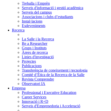
Treballa i Emprèn
Serveis d'informació i gestió acadèmica
Serveis del campus
Associacions i clubs d’estudiants
Instal·lacions
Esdeveniments
Recerca
La Salle i la Recerca
Be a Researcher
Grups i Instituts
Àrees de recerca
Linies d'investigació
Projectes
Publicacions
Transferència de coneixement i tecnologia
Comitè d’Ètica de la Recerca de la Salle
Revista Comprendre
Observatori IA
Empresa
Professional i Executive Education
Career Services
Innovació i R+D
Serveis d'Emprenedoria i Acceleració