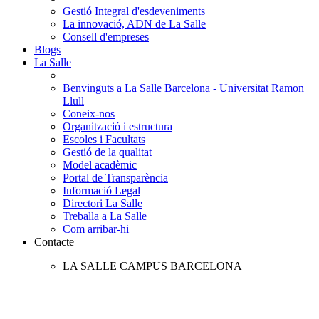
Gestió Integral d'esdeveniments
La innovació, ADN de La Salle
Consell d'empreses
Blogs
La Salle
Benvinguts a La Salle Barcelona - Universitat Ramon
Llull
Coneix-nos
Organització i estructura
Escoles i Facultats
Gestió de la qualitat
Model acadèmic
Portal de Transparència
Informació Legal
Directori La Salle
Treballa a La Salle
Com arribar-hi
Contacte
LA SALLE CAMPUS BARCELONA