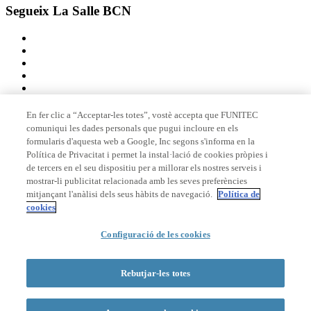
Segueix La Salle BCN
En fer clic a “Acceptar-les totes”, vostè accepta que FUNITEC
comuniqui les dades personals que pugui incloure en els
Membre de
formularis d'aquesta web a Google, Inc segons s'informa en la
Política de Privacitat i permet la instal·lació de cookies pròpies i
de tercers en el seu dispositiu per a millorar els nostres serveis i
mostrar-li publicitat relacionada amb les seves preferències
Acreditacions
mitjançant l'anàlisi dels seus hàbits de navegació.
Política de
cookies
© 2026 La Salle Campus Barcelona - URL |
Avís legal
|
Política de
Configuració de les cookies
privacitat
|
Política de cookies
Formulari de cerca
Rebutjar-les totes