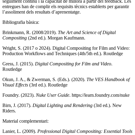
seguiment continu i la capacitat de millora a partir del feedback. Les
entregues han de complir els requisits tècnics establerts per garantir
l’assoliment dels resultats d’aprenentatge.
Bibliografia bàsica:
Brinkmann, R. (2008/2019).
The Art and Science of Digital
Compositing
(2nd ed.). Morgan Kaufmann.
Wright, S. (2017 o 2024). Digital Compositing for Film and Video:
Production Workflows and Techniques (4th/5th ed.). Routledge
Gress, J. (2015).
Digital Compositing for Film and Video
.
Routledge
Okun, J. A., & Zwerman, S. (Eds.). (2020).
The VES Handbook of
Visual Effects
(3rd ed.). Routledge
Foundry. (2023).
Nuke User Guide
. https://learn.foundry.com/nuke
Birn, J. (2017).
Digital Lighting and Rendering
(3rd ed.). New
Riders.
Material complementari:
Lanier, L. (2009).
Professional Digital Compositing: Essential Tools