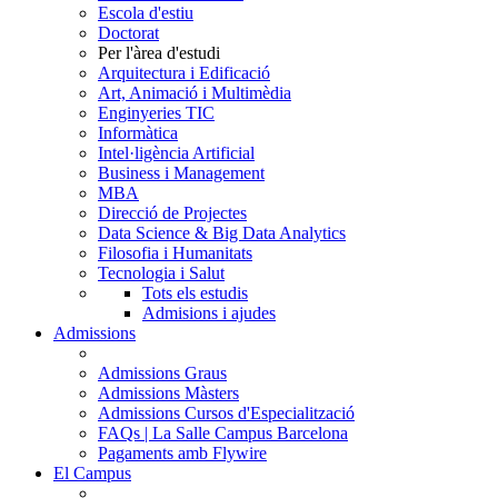
Escola d'estiu
Doctorat
Per l'àrea d'estudi
Arquitectura i Edificació
Art, Animació i Multimèdia
Enginyeries TIC
Informàtica
Intel·ligència Artificial
Business i Management
MBA
Direcció de Projectes
Data Science & Big Data Analytics
Filosofia i Humanitats
Tecnologia i Salut
Tots els estudis
Admisions i ajudes
Admissions
Admissions Graus
Admissions Màsters
Admissions Cursos d'Especialització
FAQs | La Salle Campus Barcelona
Pagaments amb Flywire
El Campus