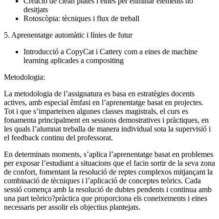
Creació de clean plates i eines per eliminar elements no
desitjats
Rotoscòpia: tècniques i flux de treball
5. Aprenentatge automàtic i línies de futur
Introducció a CopyCat i Cattery com a eines de machine
learning aplicades a compositing
Metodologia:
La metodologia de l’assignatura es basa en estratègies docents
actives, amb especial èmfasi en l’aprenentatge basat en projectes.
Tot i que s’imparteixen algunes classes magistrals, el curs es
fonamenta principalment en sessions demostratives i pràctiques, en
les quals l’alumnat treballa de manera individual sota la supervisió i
el feedback continu del professorat.
En determinats moments, s’aplica l’aprenentatge basat en problemes
per exposar l’estudiant a situacions que el facin sortir de la seva zona
de confort, fomentant la resolució de reptes complexos mitjançant la
combinació de tècniques i l’aplicació de conceptes teòrics. Cada
sessió comença amb la resolució de dubtes pendents i continua amb
una part teòrico?pràctica que proporciona els coneixements i eines
necessaris per assolir els objectius plantejats.