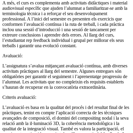
A més, el curs es complementa amb activitats didàctiques i material
audiovisual específic que ajuden l’alumnat a familiaritzar-se amb la
terminologia tècnica i a reforçar el seu desenvolupament
professional. A l’inici del semestre es presenten els exercicis que
conformen l’avaluació contínua i la ruta de treball, i cada pràctica
inclou una sessió d’introducció i una sessió de tancament per
extreure conclusions i aprendre dels errors. Al llarg del curs,
l’estudiantat rep feedback individual i grupal per millorar els seus
treballs i garantir una evolució constant.
Avaluació:
L’assignatura s’avalua mitjançant avaluació contínua, amb diverses
activitats pràctiques al llarg del semestre. Algunes entregues són
obligatòries per garantir el seguiment i l’aprenentatge progressiu de
l’alumnat. Les activitats que no compleixin els requisits establerts
s’hauran de recuperar en la convocatòria extraordinària.
Criteris avaluació:
L’avaluació es basa en la qualitat del procés i del resultat final de les
pràctiques, tenint en compte l’aplicació correcta de les tècniques
avançades de composició, el domini del compositing nodal i la seva
relació amb la il·luminació 3D, la coherència metodològica i la
qualitat de la integració visual. També es valora la participació, el