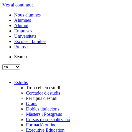
Vés al contingut
Nous alumnes
Alumnes
Alumni
Empreses
Universitats
Escoles i famílies
Premsa
Search
Estudis
Troba el teu estudi
Cercador d'estudis
Per tipus d'estudi
Graus
Dobles titulacions
Màsters i Postgraus
Cursos d'especialització
Formació online
Executive Education