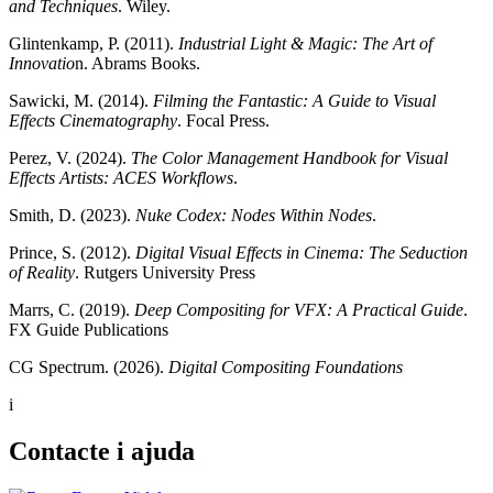
and Techniques
. Wiley.
Glintenkamp, P. (2011).
Industrial Light & Magic: The Art of
Innovatio
n. Abrams Books.
Sawicki, M. (2014).
Filming the Fantastic: A Guide to Visual
Effects Cinematography
. Focal Press.
Perez, V. (2024).
The Color Management Handbook for Visual
Effects Artists: ACES Workflows
.
Smith, D. (2023).
Nuke Codex: Nodes Within Nodes
.
Prince, S. (2012).
Digital Visual Effects in Cinema: The Seduction
of Reality
. Rutgers University Press
Marrs, C. (2019).
Deep Compositing for VFX: A Practical Guide
.
FX Guide Publications
CG Spectrum. (2026).
Digital Compositing Foundations
i
Contacte i ajuda