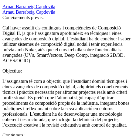
Arnau Barrabeig Capdevila
Arnau Barrabeig Capdevila
Coneixements previs:
Cal haver assolit els continguts i competències de Composició
Digital II, ja que l’assignatura aprofundeix en tècniques i eines
avançades de composició digital. L’estudiant ha de conèixer i saber
utilitzar sistemes de composició digital nodal i tenir experiència
prèvia amb Nuke, atès que el curs treballa sobre funcionalitats
avançades (UVs, SmartVectors, Deep Comp, integració 2D/3D,
ACES/OCIO)
Objectius:
L’assignatura té com a objectiu que l’estudiant domini tècniques i
eines avançades de composició digital, adquirint els coneixements
tècnics i pràctics necessaris per afrontar projectes reals amb criteri
professional. Es pretén que l’alumnat sigui capaç d’aplicar
procediments de composició propis de la indústria, integrant bones
pràctiques i reflexionant sobre la seva aplicació en entorns
professionals. L’estudiant ha de desenvolupar una metodologia
coherent i estructurada, que inclogui la definició del projecte,
l’execució creativa i la revisió exhaustiva amb control de qualitat.
Continguts: