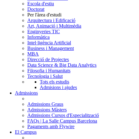
Escola d'estiu
Doctorat
Per l'àrea d'estudi
Arquitectura i Edificació
Art, Animació i Multimèdia
Enginyeries TIC
Informàtica
Intel·ligència Artificial
Business i Management
MBA
Direcció de Projectes
Data Science & Big Data Analytics
Filosofia i Humanitats
Tecnologia i Salut
Tots els estudis
Admisions i ajudes
Admissions
Admissions Graus
Admissions Màsters
Admissions Cursos d'Especialització
FAQs | La Salle Campus Barcelona
Pagaments amb Flywire
El Campus