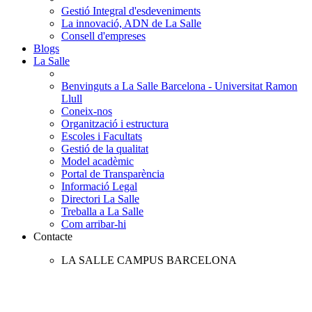
Gestió Integral d'esdeveniments
La innovació, ADN de La Salle
Consell d'empreses
Blogs
La Salle
Benvinguts a La Salle Barcelona - Universitat Ramon
Llull
Coneix-nos
Organització i estructura
Escoles i Facultats
Gestió de la qualitat
Model acadèmic
Portal de Transparència
Informació Legal
Directori La Salle
Treballa a La Salle
Com arribar-hi
Contacte
LA SALLE CAMPUS BARCELONA