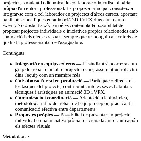
projectes, simulant la dinàmica de col·laboració interdisciplinària
pròpia d'un entorn professional. La proposta principal consisteix a
integrar-se com a col·laborador en projectes d'altres cursos, aportant
habilitats específiques en animació 3D i VFX dins d'un equip
extern. No obstant això, també es contempla la possibilitat de
proposar projectes individuals o iniciatives pròpies relacionades amb
l'animació i els efectes visuals, sempre que responguin als criteris de
qualitat i professionalitat de l'assignatura.
Continguts:
Integració en equips externs
— L'estudiant s'incorpora a un
grup de treball d'un altre projecte o curs, assumint un rol actiu
dins l'equip com un membre més.
Col·laboració real en producció
— Participació directa en
les tasques del projecte, contribuint amb les seves habilitats
tècniques i artístiques en animació 3D i VFX.
Comunicació i coordinació
— Adaptació a la dinàmica,
metodologia i flux de treball de l'equip receptor, practicant la
comunicació efectiva entre departaments.
Propostes pròpies
— Possibilitat de presentar un projecte
individual o una iniciativa pròpia relacionada amb l'animació i
els efectes visuals
Metodologia: