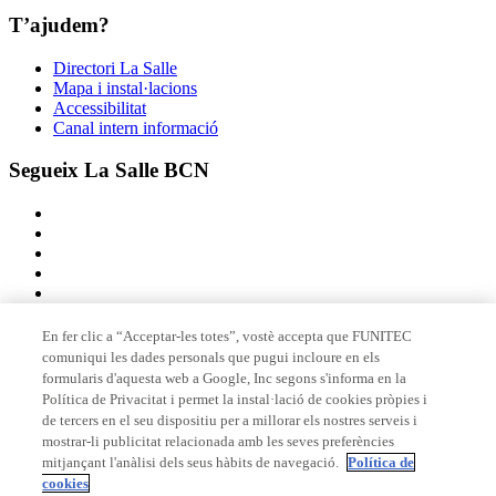
T’ajudem?
Directori La Salle
Mapa i instal·lacions
Accessibilitat
Canal intern informació
Segueix La Salle BCN
En fer clic a “Acceptar-les totes”, vostè accepta que FUNITEC
comuniqui les dades personals que pugui incloure en els
Membre de
formularis d'aquesta web a Google, Inc segons s'informa en la
Política de Privacitat i permet la instal·lació de cookies pròpies i
de tercers en el seu dispositiu per a millorar els nostres serveis i
mostrar-li publicitat relacionada amb les seves preferències
Acreditacions
mitjançant l'anàlisi dels seus hàbits de navegació.
Política de
cookies