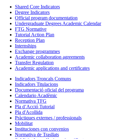
Shared Core Indicators
Degree Indicators
Official program documentation
Undergraduate Degrees Academic Calendar
FTG Normative
Tutorial Action Plan
Reception Plan
Internships
Exchange programmes
Academic collaboration agreements
Transfer Regulation
Academic applications and certificates
Indicadors Troncals Comuns
Indicadors Titulacions
Documentació oficial del programa
Calendario Acadèmic
Normativa TFG
Pla d’Acció Tutorial
Pla d'Acollida
Pràctiques externes / professionals
Mobilitat
Instituciones con convenios
Normativa de Trasllats