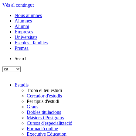
Vés al contingut
Nous alumnes
Alumnes
Alumni
Empreses
Universitats
Escoles i famílies
Premsa
Search
Estudis
Troba el teu estudi
Cercador d'estudis
Per tipus d'estudi
Graus
Dobles titulacions
Màsters i Postgraus
Cursos d'especialització
Formació online
Executive Education