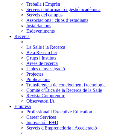
Treballa i Emprèn
Serveis d'informació i gestió acadèmica
Serveis del campus
Associacions i clubs d’estudiants
Instal·lacions
Esdeveniments
Recerca
La Salle i la Recerca
Be a Researcher
Grups i Instituts
Àrees de recerca
Linies d'investigació
Projectes
Publicacions
Transferència de coneixement i tecnologia
Comitè d’Ètica de la Recerca de la Salle
Revista Comprendre
Observatori IA
Empresa
Professional i Executive Education
Career Services
Innovació i R+D
Serveis d'Emprenedoria i Acceleració