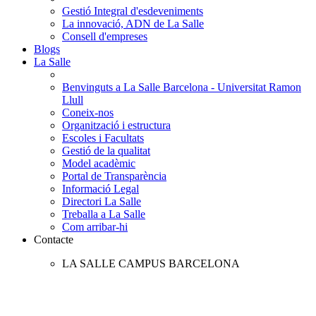
Gestió Integral d'esdeveniments
La innovació, ADN de La Salle
Consell d'empreses
Blogs
La Salle
Benvinguts a La Salle Barcelona - Universitat Ramon
Llull
Coneix-nos
Organització i estructura
Escoles i Facultats
Gestió de la qualitat
Model acadèmic
Portal de Transparència
Informació Legal
Directori La Salle
Treballa a La Salle
Com arribar-hi
Contacte
LA SALLE CAMPUS BARCELONA