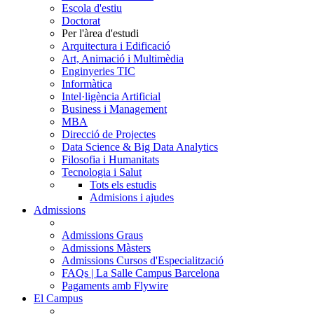
Escola d'estiu
Doctorat
Per l'àrea d'estudi
Arquitectura i Edificació
Art, Animació i Multimèdia
Enginyeries TIC
Informàtica
Intel·ligència Artificial
Business i Management
MBA
Direcció de Projectes
Data Science & Big Data Analytics
Filosofia i Humanitats
Tecnologia i Salut
Tots els estudis
Admisions i ajudes
Admissions
Admissions Graus
Admissions Màsters
Admissions Cursos d'Especialització
FAQs | La Salle Campus Barcelona
Pagaments amb Flywire
El Campus