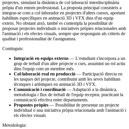
projectes, simulant la dinàmica de col·laboració interdisciplinària
pròpia d'un entorn professional. La proposta principal consisteix a
integrar-se com a col·laborador en projectes d'altres cursos, aportant
habilitats específiques en animació 3D i VFX dins d'un equip
extern. No obstant això, també es contempla la possibilitat de
proposar projectes individuals o iniciatives pròpies relacionades amb
l'animació i els efectes visuals, sempre que responguin als criteris de
qualitat i professionalitat de l'assignatura.
Continguts:
Integració en equips externs
— L'estudiant s'incorpora a un
grup de treball d'un altre projecte o curs, assumint un rol actiu
dins l'equip com un membre més.
Col·laboració real en producció
— Participació directa en
les tasques del projecte, contribuint amb les seves habilitats
tècniques i artístiques en animació 3D i VFX.
Comunicació i coordinació
— Adaptació a la dinàmica,
metodologia i flux de treball de l'equip receptor, practicant la
comunicació efectiva entre departaments.
Propostes pròpies
— Possibilitat de presentar un projecte
individual o una iniciativa pròpia relacionada amb l'animació i
els efectes visuals
Metodologia: