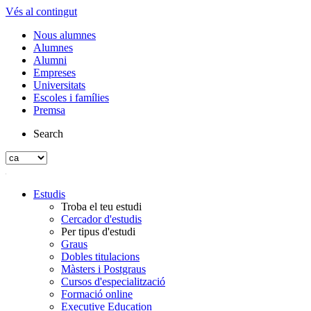
Vés al contingut
Nous alumnes
Alumnes
Alumni
Empreses
Universitats
Escoles i famílies
Premsa
Search
Estudis
Troba el teu estudi
Cercador d'estudis
Per tipus d'estudi
Graus
Dobles titulacions
Màsters i Postgraus
Cursos d'especialització
Formació online
Executive Education