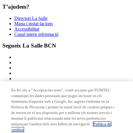
T’ajudem?
Directori La Salle
Mapa i instal·lacions
Accessibilitat
Canal intern informació
Segueix La Salle BCN
En fer clic a “Acceptar-les totes”, vostè accepta que FUNITEC
comuniqui les dades personals que pugui incloure en els
Membre de
formularis d'aquesta web a Google, Inc segons s'informa en la
Política de Privacitat i permet la instal·lació de cookies pròpies i
de tercers en el seu dispositiu per a millorar els nostres serveis i
mostrar-li publicitat relacionada amb les seves preferències
Acreditacions
mitjançant l'anàlisi dels seus hàbits de navegació.
Política de
cookies