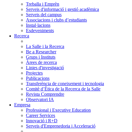
Treballa i Emprèn
Serveis d'informació i gestió acadèmica
Serveis del campus
Associacions i clubs d’estudiants
Instal·lacions
Esdeveniments
Recerca
La Salle i la Recerca
Be a Researcher
Grups i Instituts
Àrees de recerca
Linies d'investigació
Projectes
Publicacions
Transferència de coneixement i tecnologia
Comitè d’Ètica de la Recerca de la Salle
Revista Comprendre
Observatori IA
Empresa
Professional i Executive Education
Career Services
Innovació i R+D
Serveis d'Emprenedoria i Acceleració