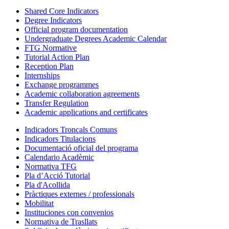
Shared Core Indicators
Degree Indicators
Official program documentation
Undergraduate Degrees Academic Calendar
FTG Normative
Tutorial Action Plan
Reception Plan
Internships
Exchange programmes
Academic collaboration agreements
Transfer Regulation
Academic applications and certificates
Indicadors Troncals Comuns
Indicadors Titulacions
Documentació oficial del programa
Calendario Acadèmic
Normativa TFG
Pla d’Acció Tutorial
Pla d'Acollida
Pràctiques externes / professionals
Mobilitat
Instituciones con convenios
Normativa de Trasllats