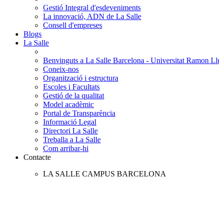
Gestió Integral d'esdeveniments
La innovació, ADN de La Salle
Consell d'empreses
Blogs
La Salle
Benvinguts a La Salle Barcelona - Universitat Ramon Llu
Coneix-nos
Organització i estructura
Escoles i Facultats
Gestió de la qualitat
Model acadèmic
Portal de Transparència
Informació Legal
Directori La Salle
Treballa a La Salle
Com arribar-hi
Contacte
LA SALLE CAMPUS BARCELONA