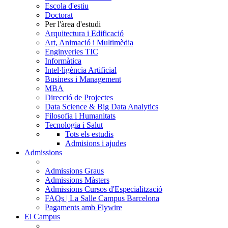
Escola d'estiu
Doctorat
Per l'àrea d'estudi
Arquitectura i Edificació
Art, Animació i Multimèdia
Enginyeries TIC
Informàtica
Intel·ligència Artificial
Business i Management
MBA
Direcció de Projectes
Data Science & Big Data Analytics
Filosofia i Humanitats
Tecnologia i Salut
Tots els estudis
Admisions i ajudes
Admissions
Admissions Graus
Admissions Màsters
Admissions Cursos d'Especialització
FAQs | La Salle Campus Barcelona
Pagaments amb Flywire
El Campus