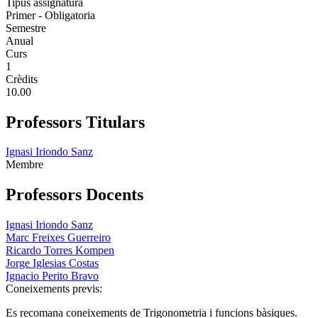
Tipus assignatura
Primer - Obligatoria
Semestre
Anual
Curs
1
Crèdits
10.00
Professors Titulars
Ignasi Iriondo Sanz
Membre
Professors Docents
Ignasi Iriondo Sanz
Marc Freixes Guerreiro
Ricardo Torres Kompen
Jorge Iglesias Costas
Ignacio Perito Bravo
Coneixements previs:
Es recomana coneixements de Trigonometria i funcions bàsiques.