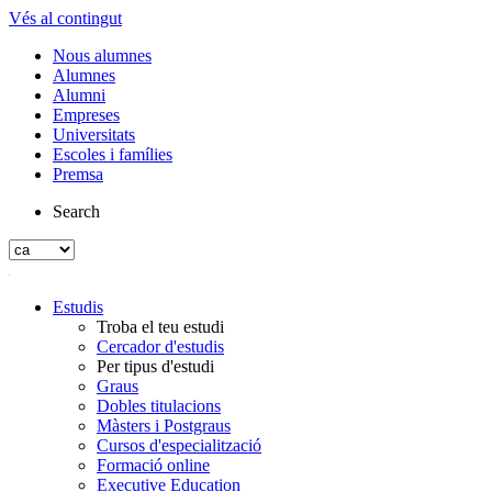
Vés al contingut
Nous alumnes
Alumnes
Alumni
Empreses
Universitats
Escoles i famílies
Premsa
Search
Estudis
Troba el teu estudi
Cercador d'estudis
Per tipus d'estudi
Graus
Dobles titulacions
Màsters i Postgraus
Cursos d'especialització
Formació online
Executive Education