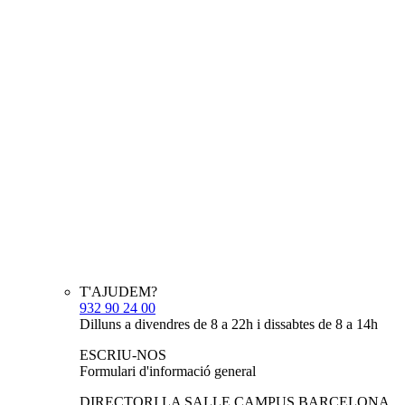
T'AJUDEM?
932 90 24 00
Dilluns a divendres de 8 a 22h i dissabtes de 8 a 14h
ESCRIU-NOS
Formulari d'informació general
DIRECTORI LA SALLE CAMPUS BARCELONA