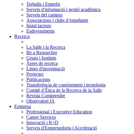
Treballa i Emprèn
Serveis d'informació i gestió acadèmica
Serveis del campus
Associacions i clubs d’estudiants
Instal·lacions
Esdeveniments
Recerca
La Salle i la Recerca
Be a Researcher
Grups i Instituts
Àrees de recerca
Linies d'investigació
Projectes
Publicacions
Transferència de coneixement i tecnologia
Comitè d’Ètica de la Recerca de la Salle
Revista Comprendre
Observatori IA
Empresa
Professional i Executive Education
Career Services
Innovació i R+D
Serveis d'Emprenedoria i Acceleració