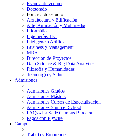
Escuela de verano
Doctorado
Por área de estudio
Arquitectura y Edificación
Arte, Animación y Multimedia
Informática
Ingenierías TIC
Inteligencia Artificial
Business y Management
MBA
Dirección de Proyectos
Data Science & Big Data Analytics
Filosofía y Humanidades
Tecnología y Salud
Admisiones
Admisiones Grados
Admisiones Másters
Admisiones Cursos de Especialización
Admisiones Summer School
FAQs - La Salle Campus Barcelona
Pagos con Flywire
Campus
Trabaja y Emprende