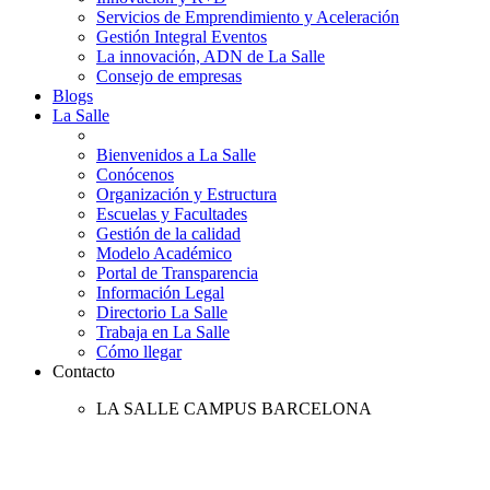
Servicios de Emprendimiento y Aceleración
Gestión Integral Eventos
La innovación, ADN de La Salle
Consejo de empresas
Blogs
La Salle
Bienvenidos a La Salle
Conócenos
Organización y Estructura
Escuelas y Facultades
Gestión de la calidad
Modelo Académico
Portal de Transparencia
Información Legal
Directorio La Salle
Trabaja en La Salle
Cómo llegar
Contacto
LA SALLE CAMPUS BARCELONA