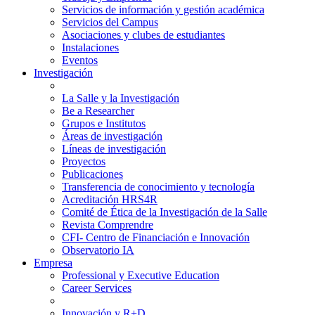
Servicios de información y gestión académica
Servicios del Campus
Asociaciones y clubes de estudiantes
Instalaciones
Eventos
Investigación
La Salle y la Investigación
Be a Researcher
Grupos e Institutos
Áreas de investigación
Líneas de investigación
Proyectos
Publicaciones
Transferencia de conocimiento y tecnología
Acreditación HRS4R
Comité de Ética de la Investigación de la Salle
Revista Comprendre
CFI- Centro de Financiación e Innovación
Observatorio IA
Empresa
Professional y Executive Education
Career Services
Innovación y R+D