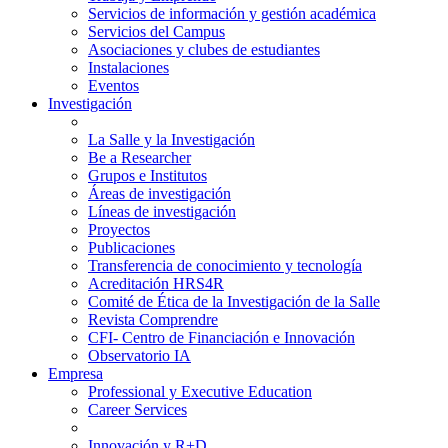
Servicios de información y gestión académica
Servicios del Campus
Asociaciones y clubes de estudiantes
Instalaciones
Eventos
Investigación
La Salle y la Investigación
Be a Researcher
Grupos e Institutos
Áreas de investigación
Líneas de investigación
Proyectos
Publicaciones
Transferencia de conocimiento y tecnología
Acreditación HRS4R
Comité de Ética de la Investigación de la Salle
Revista Comprendre
CFI- Centro de Financiación e Innovación
Observatorio IA
Empresa
Professional y Executive Education
Career Services
Innovación y R+D