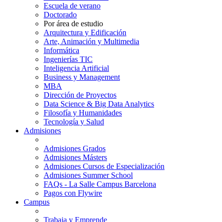
Escuela de verano
Doctorado
Por área de estudio
Arquitectura y Edificación
Arte, Animación y Multimedia
Informática
Ingenierías TIC
Inteligencia Artificial
Business y Management
MBA
Dirección de Proyectos
Data Science & Big Data Analytics
Filosofía y Humanidades
Tecnología y Salud
Admisiones
Admisiones Grados
Admisiones Másters
Admisiones Cursos de Especialización
Admisiones Summer School
FAQs - La Salle Campus Barcelona
Pagos con Flywire
Campus
Trabaja y Emprende