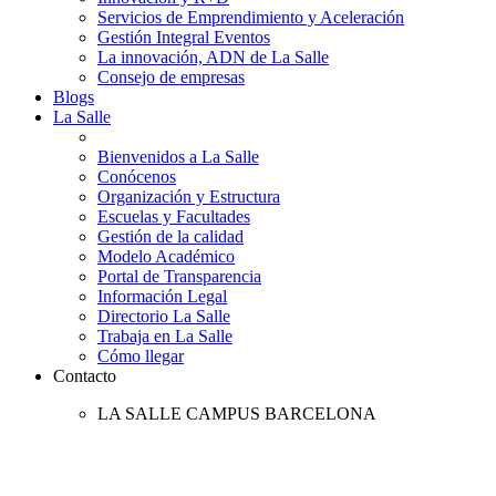
Servicios de Emprendimiento y Aceleración
Gestión Integral Eventos
La innovación, ADN de La Salle
Consejo de empresas
Blogs
La Salle
Bienvenidos a La Salle
Conócenos
Organización y Estructura
Escuelas y Facultades
Gestión de la calidad
Modelo Académico
Portal de Transparencia
Información Legal
Directorio La Salle
Trabaja en La Salle
Cómo llegar
Contacto
LA SALLE CAMPUS BARCELONA