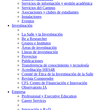
Servicios de información y gestión académica
Servicios del Campus
Asociaciones y clubes de estudiantes
Instalaciones
Eventos
Investigación
La Salle y la Investigación
Be a Researcher
Grupos e Institutos
Áreas de investigación
Líneas de investigación
Proyectos
Publicaciones
Transferencia de conocimiento y tecnología
Acreditación HRS4R
Comité de Ética de la Investigación de la Salle
Revista Comprendre
CFI- Centro de Financiación e Innovación
Observatorio IA
Empresa
Professional y Executive Education
Career Services
Innovación y R+D