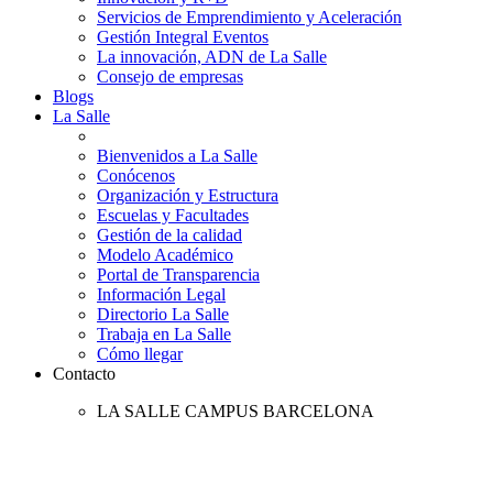
Servicios de Emprendimiento y Aceleración
Gestión Integral Eventos
La innovación, ADN de La Salle
Consejo de empresas
Blogs
La Salle
Bienvenidos a La Salle
Conócenos
Organización y Estructura
Escuelas y Facultades
Gestión de la calidad
Modelo Académico
Portal de Transparencia
Información Legal
Directorio La Salle
Trabaja en La Salle
Cómo llegar
Contacto
LA SALLE CAMPUS BARCELONA