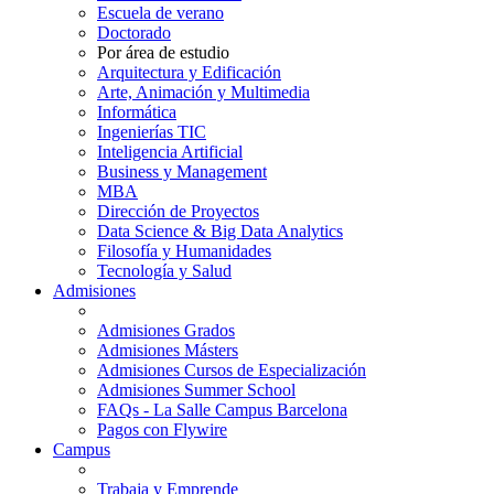
Escuela de verano
Doctorado
Por área de estudio
Arquitectura y Edificación
Arte, Animación y Multimedia
Informática
Ingenierías TIC
Inteligencia Artificial
Business y Management
MBA
Dirección de Proyectos
Data Science & Big Data Analytics
Filosofía y Humanidades
Tecnología y Salud
Admisiones
Admisiones Grados
Admisiones Másters
Admisiones Cursos de Especialización
Admisiones Summer School
FAQs - La Salle Campus Barcelona
Pagos con Flywire
Campus
Trabaja y Emprende