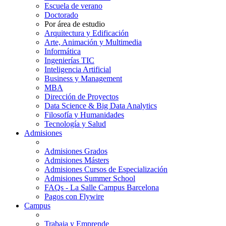
Escuela de verano
Doctorado
Por área de estudio
Arquitectura y Edificación
Arte, Animación y Multimedia
Informática
Ingenierías TIC
Inteligencia Artificial
Business y Management
MBA
Dirección de Proyectos
Data Science & Big Data Analytics
Filosofía y Humanidades
Tecnología y Salud
Admisiones
Admisiones Grados
Admisiones Másters
Admisiones Cursos de Especialización
Admisiones Summer School
FAQs - La Salle Campus Barcelona
Pagos con Flywire
Campus
Trabaja y Emprende