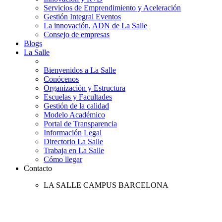
Servicios de Emprendimiento y Aceleración
Gestión Integral Eventos
La innovación, ADN de La Salle
Consejo de empresas
Blogs
La Salle
Bienvenidos a La Salle
Conócenos
Organización y Estructura
Escuelas y Facultades
Gestión de la calidad
Modelo Académico
Portal de Transparencia
Información Legal
Directorio La Salle
Trabaja en La Salle
Cómo llegar
Contacto
LA SALLE CAMPUS BARCELONA