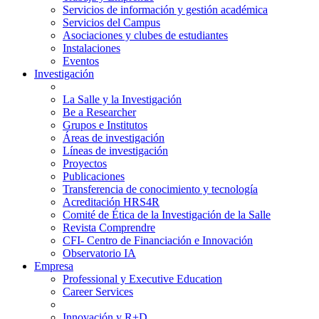
Servicios de información y gestión académica
Servicios del Campus
Asociaciones y clubes de estudiantes
Instalaciones
Eventos
Investigación
La Salle y la Investigación
Be a Researcher
Grupos e Institutos
Áreas de investigación
Líneas de investigación
Proyectos
Publicaciones
Transferencia de conocimiento y tecnología
Acreditación HRS4R
Comité de Ética de la Investigación de la Salle
Revista Comprendre
CFI- Centro de Financiación e Innovación
Observatorio IA
Empresa
Professional y Executive Education
Career Services
Innovación y R+D