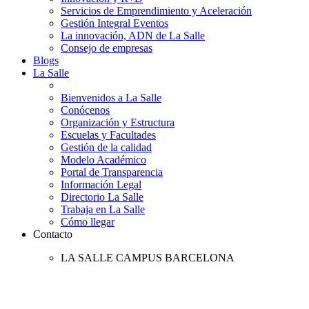
Servicios de Emprendimiento y Aceleración
Gestión Integral Eventos
La innovación, ADN de La Salle
Consejo de empresas
Blogs
La Salle
Bienvenidos a La Salle
Conócenos
Organización y Estructura
Escuelas y Facultades
Gestión de la calidad
Modelo Académico
Portal de Transparencia
Información Legal
Directorio La Salle
Trabaja en La Salle
Cómo llegar
Contacto
LA SALLE CAMPUS BARCELONA