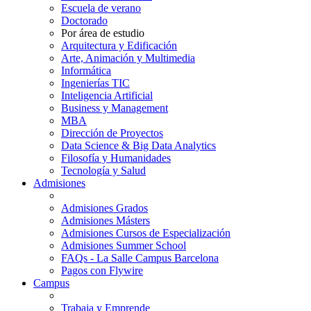
Escuela de verano
Doctorado
Por área de estudio
Arquitectura y Edificación
Arte, Animación y Multimedia
Informática
Ingenierías TIC
Inteligencia Artificial
Business y Management
MBA
Dirección de Proyectos
Data Science & Big Data Analytics
Filosofía y Humanidades
Tecnología y Salud
Admisiones
Admisiones Grados
Admisiones Másters
Admisiones Cursos de Especialización
Admisiones Summer School
FAQs - La Salle Campus Barcelona
Pagos con Flywire
Campus
Trabaja y Emprende