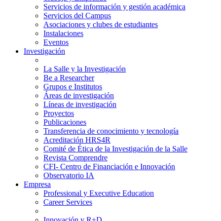
Servicios de información y gestión académica
Servicios del Campus
Asociaciones y clubes de estudiantes
Instalaciones
Eventos
Investigación
La Salle y la Investigación
Be a Researcher
Grupos e Institutos
Áreas de investigación
Líneas de investigación
Proyectos
Publicaciones
Transferencia de conocimiento y tecnología
Acreditación HRS4R
Comité de Ética de la Investigación de la Salle
Revista Comprendre
CFI- Centro de Financiación e Innovación
Observatorio IA
Empresa
Professional y Executive Education
Career Services
Innovación y R+D