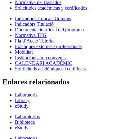
Normativa de Traslados
Solicitudes académicas y certificados
Indicadors Troncals Comuns
Indicadors Titulació
Documentació oficial del programa
Normativa TFG
Pla d’Acció Tutorial
Pràctiques externes / professionals
Mobilitat
Institucions amb convenis
CALENDARI ACADÈMIC
Sol·licituds acadèmiques i certificats
Enlaces relacionados
Laboratoris
Library
eStudy
Laboratorios
Biblioteca
eStudy
Laboratoris