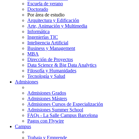
Escuela de verano
Doctorado
Por área de estudio
Arquitectura y Edificación
Arte, Animación y Multimedia
Informática
Ingenierías TIC
Inteligencia Artificial
Business y Management
MBA
Dirección de Proyectos
Data Science & Big Data Analytics
Filosofía y Humanidades
Tecnología y Salud
Admisiones
Admisiones Grados
Admisiones Másters
Admisiones Cursos de Especialización
Admisiones Summer School
FAQs - La Salle Campus Barcelona
Pagos con Flywire
Campus
Trabaja y Emprende