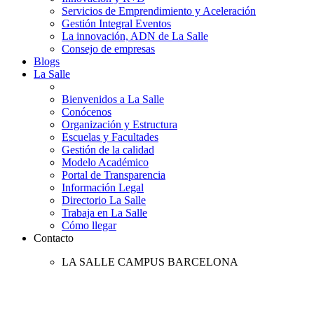
Servicios de Emprendimiento y Aceleración
Gestión Integral Eventos
La innovación, ADN de La Salle
Consejo de empresas
Blogs
La Salle
Bienvenidos a La Salle
Conócenos
Organización y Estructura
Escuelas y Facultades
Gestión de la calidad
Modelo Académico
Portal de Transparencia
Información Legal
Directorio La Salle
Trabaja en La Salle
Cómo llegar
Contacto
LA SALLE CAMPUS BARCELONA