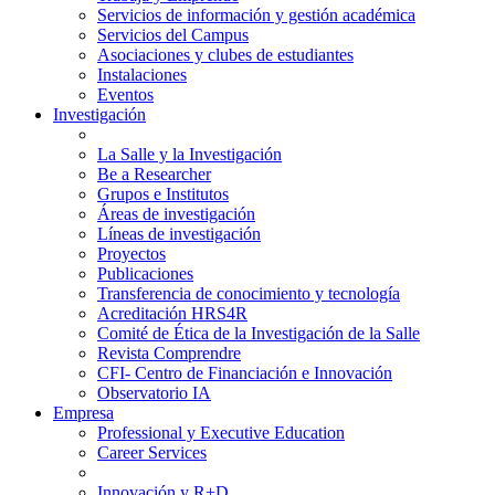
Servicios de información y gestión académica
Servicios del Campus
Asociaciones y clubes de estudiantes
Instalaciones
Eventos
Investigación
La Salle y la Investigación
Be a Researcher
Grupos e Institutos
Áreas de investigación
Líneas de investigación
Proyectos
Publicaciones
Transferencia de conocimiento y tecnología
Acreditación HRS4R
Comité de Ética de la Investigación de la Salle
Revista Comprendre
CFI- Centro de Financiación e Innovación
Observatorio IA
Empresa
Professional y Executive Education
Career Services
Innovación y R+D