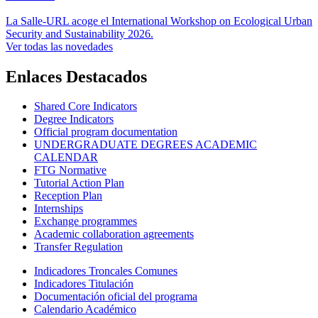
La Salle-URL acoge el International Workshop on Ecological Urban
Security and Sustainability 2026.
Ver todas las novedades
Enlaces Destacados
Shared Core Indicators
Degree Indicators
Official program documentation
UNDERGRADUATE DEGREES ACADEMIC
CALENDAR
FTG Normative
Tutorial Action Plan
Reception Plan
Internships
Exchange programmes
Academic collaboration agreements
Transfer Regulation
Indicadores Troncales Comunes
Indicadores Titulación
Documentación oficial del programa
Calendario Académico