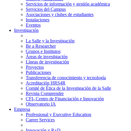
Servicios de información y gestión académica
Servicios del Campus
Asociaciones y clubes de estudiantes
Instalaciones
Eventos
Investigación
La Salle y la Investigación
Be a Researcher
Grupos e Institutos
Áreas de investigación
Líneas de investigación
Proyectos
Publicaciones
Transferencia de conocimiento y tecnología
Acreditación HRS4R
Comité de Ética de la Investigación de la Salle
Revista Comprendre
CFI- Centro de Financiación e Innovación
Observatorio IA
Empresa
Professional y Executive Education
Career Services
Innovación y R+D