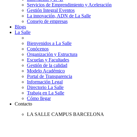
Servicios de Emprendimiento y Aceleración
Gestión Integral Eventos
La innovación, ADN de La Salle
Consejo de empresas
Blogs
La Salle
Bienvenidos a La Salle
Conócenos
Organización y Estructura
Escuelas y Facultades
Gestión de la calidad
Modelo Académico
Portal de Transparencia
Información Legal
Directorio La Salle
Trabaja en La Salle
Cómo llegar
Contacto
LA SALLE CAMPUS BARCELONA