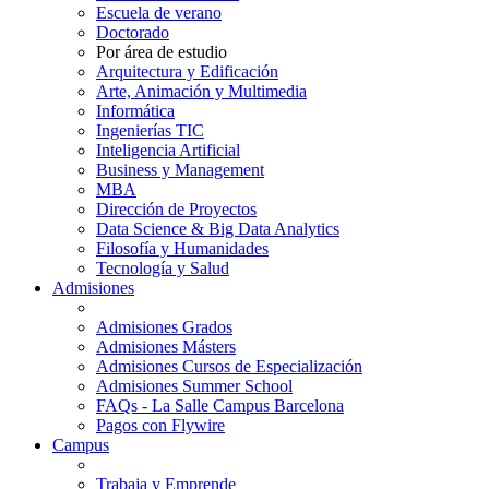
Escuela de verano
Doctorado
Por área de estudio
Arquitectura y Edificación
Arte, Animación y Multimedia
Informática
Ingenierías TIC
Inteligencia Artificial
Business y Management
MBA
Dirección de Proyectos
Data Science & Big Data Analytics
Filosofía y Humanidades
Tecnología y Salud
Admisiones
Admisiones Grados
Admisiones Másters
Admisiones Cursos de Especialización
Admisiones Summer School
FAQs - La Salle Campus Barcelona
Pagos con Flywire
Campus
Trabaja y Emprende