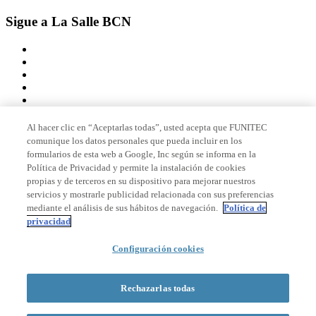
Sigue a La Salle BCN
Al hacer clic en “Aceptarlas todas”, usted acepta que FUNITEC
comunique los datos personales que pueda incluir en los
Miembro de
formularios de esta web a Google, Inc según se informa en la
Política de Privacidad y permite la instalación de cookies
propias y de terceros en su dispositivo para mejorar nuestros
servicios y mostrarle publicidad relacionada con sus preferencias
Acreditaciones
mediante el análisis de sus hábitos de navegación.
Política de
privacidad
© 2026 La Salle Campus Barcelona - URL |
Aviso legal
|
Política de
Configuración cookies
privacidad
|
Política de cookies
Formulario de búsqueda
Rechazarlas todas