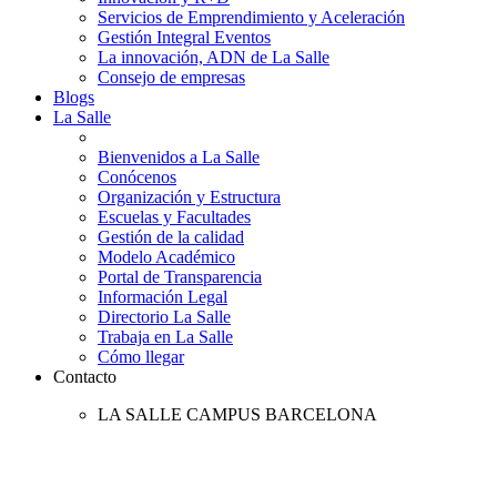
Servicios de Emprendimiento y Aceleración
Gestión Integral Eventos
La innovación, ADN de La Salle
Consejo de empresas
Blogs
La Salle
Bienvenidos a La Salle
Conócenos
Organización y Estructura
Escuelas y Facultades
Gestión de la calidad
Modelo Académico
Portal de Transparencia
Información Legal
Directorio La Salle
Trabaja en La Salle
Cómo llegar
Contacto
LA SALLE CAMPUS BARCELONA