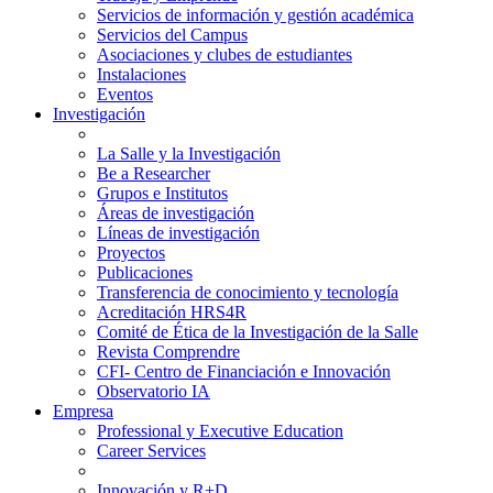
Servicios de información y gestión académica
Servicios del Campus
Asociaciones y clubes de estudiantes
Instalaciones
Eventos
Investigación
La Salle y la Investigación
Be a Researcher
Grupos e Institutos
Áreas de investigación
Líneas de investigación
Proyectos
Publicaciones
Transferencia de conocimiento y tecnología
Acreditación HRS4R
Comité de Ética de la Investigación de la Salle
Revista Comprendre
CFI- Centro de Financiación e Innovación
Observatorio IA
Empresa
Professional y Executive Education
Career Services
Innovación y R+D