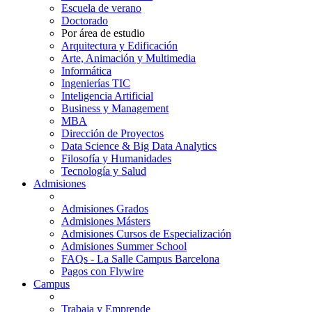
Escuela de verano
Doctorado
Por área de estudio
Arquitectura y Edificación
Arte, Animación y Multimedia
Informática
Ingenierías TIC
Inteligencia Artificial
Business y Management
MBA
Dirección de Proyectos
Data Science & Big Data Analytics
Filosofía y Humanidades
Tecnología y Salud
Admisiones
Admisiones Grados
Admisiones Másters
Admisiones Cursos de Especialización
Admisiones Summer School
FAQs - La Salle Campus Barcelona
Pagos con Flywire
Campus
Trabaja y Emprende