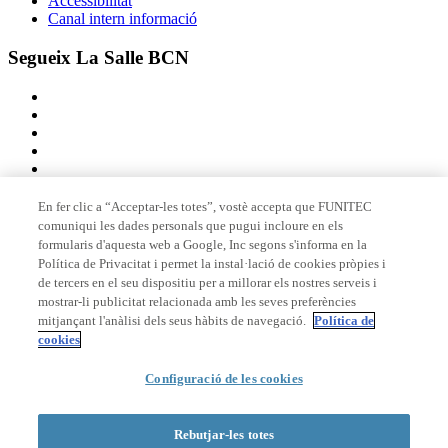
Accessibilitat
Canal intern informació
Segueix La Salle BCN
En fer clic a “Acceptar-les totes”, vostè accepta que FUNITEC
comuniqui les dades personals que pugui incloure en els
Membre de
formularis d'aquesta web a Google, Inc segons s'informa en la
Política de Privacitat i permet la instal·lació de cookies pròpies i
de tercers en el seu dispositiu per a millorar els nostres serveis i
mostrar-li publicitat relacionada amb les seves preferències
Acreditacions
mitjançant l'anàlisi dels seus hàbits de navegació.
Política de
cookies
Configuració de les cookies
© 2026 La Salle Campus Barcelona - URL |
Avís legal
|
Política de
privacitat
|
Política de cookies
Rebutjar-les totes
Formulari de cerca