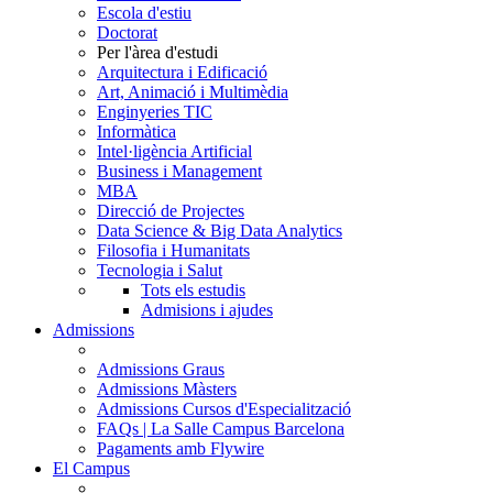
Escola d'estiu
Doctorat
Per l'àrea d'estudi
Arquitectura i Edificació
Art, Animació i Multimèdia
Enginyeries TIC
Informàtica
Intel·ligència Artificial
Business i Management
MBA
Direcció de Projectes
Data Science & Big Data Analytics
Filosofia i Humanitats
Tecnologia i Salut
Tots els estudis
Admisions i ajudes
Admissions
Admissions Graus
Admissions Màsters
Admissions Cursos d'Especialització
FAQs | La Salle Campus Barcelona
Pagaments amb Flywire
El Campus