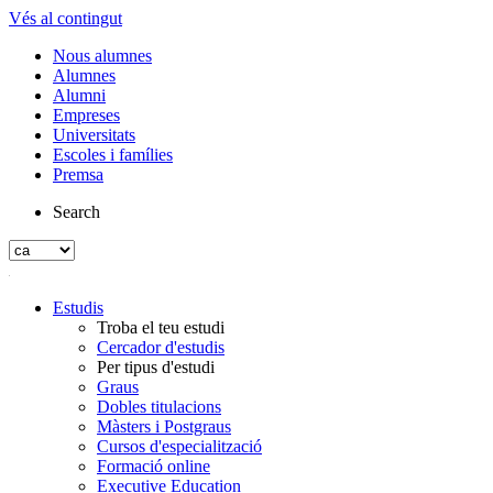
Vés al contingut
Nous alumnes
Alumnes
Alumni
Empreses
Universitats
Escoles i famílies
Premsa
Search
Estudis
Troba el teu estudi
Cercador d'estudis
Per tipus d'estudi
Graus
Dobles titulacions
Màsters i Postgraus
Cursos d'especialització
Formació online
Executive Education