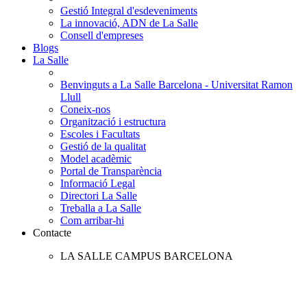
Gestió Integral d'esdeveniments
La innovació, ADN de La Salle
Consell d'empreses
Blogs
La Salle
Benvinguts a La Salle Barcelona - Universitat Ramon
Llull
Coneix-nos
Organització i estructura
Escoles i Facultats
Gestió de la qualitat
Model acadèmic
Portal de Transparència
Informació Legal
Directori La Salle
Treballa a La Salle
Com arribar-hi
Contacte
LA SALLE CAMPUS BARCELONA