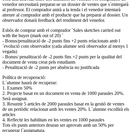
venedor necessitarà preparar-se un dossier de ventes que s´entregarà
al professor. El comprador anirà a la tenda i el venedor intentarà
atreure al comprador amb el producte que ha preparat al dossier. Un
observador donarà feedback del rendiment del venedor.
Esbós de comprar amb el comprador `Sales sketches carried out
with the buyer (mark out of 20) `
- Bonus/penalització de -2 punts fins +2 punts relacionats amb l
´evolució com observador (cada alumne serà observador al menys 1
vegada)
- Bonus/ penalització de -2 punts fins +2 punts per la qualitat del
document de venta creat pels estudiants
- Penalització de -2 punts per absència no justificada
Política de recuperació:
L´alumne haurà de recuperar:
1. Examen 50%
2. Projecte basat en un document en venta de 1000 paraules 20%.
Serà assignat.
3. Resumir 5 articles de 2000 paraules basat en la gestió de ventes
de un periòdic relacionat amb les ventes 20%. L´alumne escollirà els
articles
4. Reflectir les habilitats en les ventes en 1000 paraules
Tots els punts anteriors deuran ser aprovats amb un 50% per
recuperar l´assignatura.