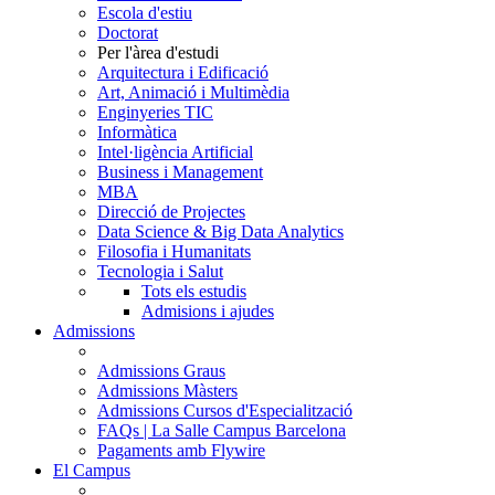
Escola d'estiu
Doctorat
Per l'àrea d'estudi
Arquitectura i Edificació
Art, Animació i Multimèdia
Enginyeries TIC
Informàtica
Intel·ligència Artificial
Business i Management
MBA
Direcció de Projectes
Data Science & Big Data Analytics
Filosofia i Humanitats
Tecnologia i Salut
Tots els estudis
Admisions i ajudes
Admissions
Admissions Graus
Admissions Màsters
Admissions Cursos d'Especialització
FAQs | La Salle Campus Barcelona
Pagaments amb Flywire
El Campus