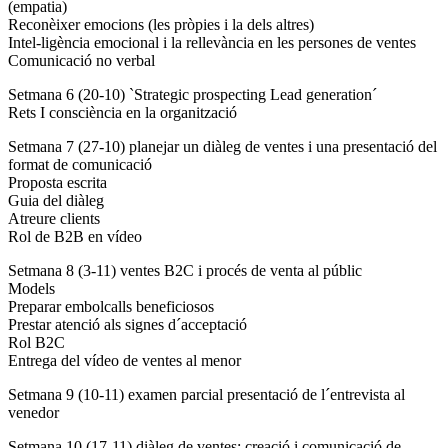
(empatia)
Reconèixer emocions (les pròpies i la dels altres)
Intel-ligència emocional i la rellevància en les persones de ventes
Comunicació no verbal
Setmana 6 (20-10) `Strategic prospecting Lead generation´
Rets I consciència en la organització
Setmana 7 (27-10) planejar un diàleg de ventes i una presentació del
format de comunicació
Proposta escrita
Guia del diàleg
Atreure clients
Rol de B2B en vídeo
Setmana 8 (3-11) ventes B2C i procés de venta al públic
Models
Preparar embolcalls beneficiosos
Prestar atenció als signes d´acceptació
Rol B2C
Entrega del vídeo de ventes al menor
Setmana 9 (10-11) examen parcial presentació de l´entrevista al
venedor
Setmana 10 (17-11) diàleg de ventes: creació i comunicació de