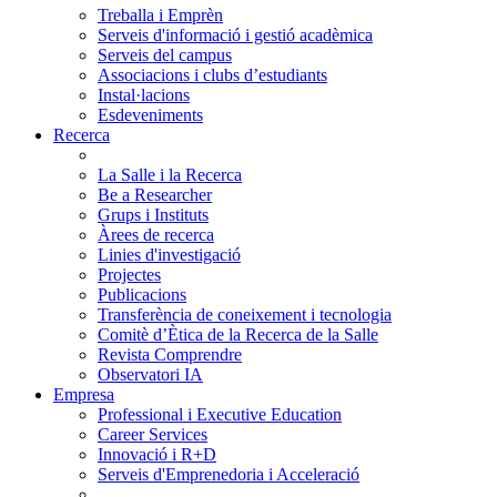
Treballa i Emprèn
Serveis d'informació i gestió acadèmica
Serveis del campus
Associacions i clubs d’estudiants
Instal·lacions
Esdeveniments
Recerca
La Salle i la Recerca
Be a Researcher
Grups i Instituts
Àrees de recerca
Linies d'investigació
Projectes
Publicacions
Transferència de coneixement i tecnologia
Comitè d’Ètica de la Recerca de la Salle
Revista Comprendre
Observatori IA
Empresa
Professional i Executive Education
Career Services
Innovació i R+D
Serveis d'Emprenedoria i Acceleració