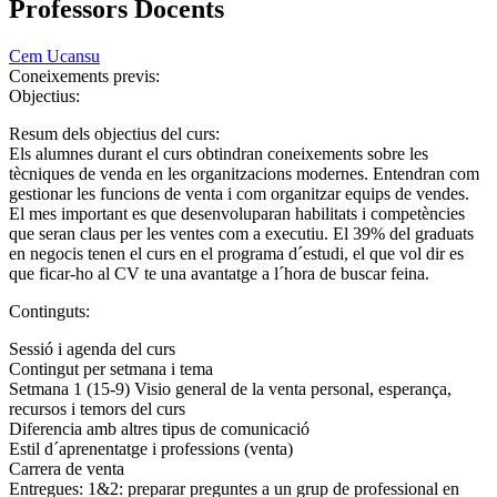
Professors Docents
Cem Ucansu
Coneixements previs:
Objectius:
Resum dels objectius del curs:
Els alumnes durant el curs obtindran coneixements sobre les
tècniques de venda en les organitzacions modernes. Entendran com
gestionar les funcions de venta i com organitzar equips de vendes.
El mes important es que desenvoluparan habilitats i competències
que seran claus per les ventes com a executiu. El 39% del graduats
en negocis tenen el curs en el programa d´estudi, el que vol dir es
que ficar-ho al CV te una avantatge a l´hora de buscar feina.
Continguts:
Sessió i agenda del curs
Contingut per setmana i tema
Setmana 1 (15-9) Visio general de la venta personal, esperança,
recursos i temors del curs
Diferencia amb altres tipus de comunicació
Estil d´aprenentatge i professions (venta)
Carrera de venta
Entregues: 1&2: preparar preguntes a un grup de professional en