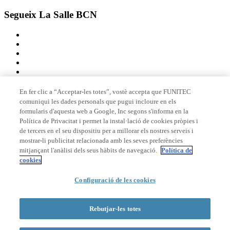
Segueix La Salle BCN
En fer clic a “Acceptar-les totes”, vostè accepta que FUNITEC
comuniqui les dades personals que pugui incloure en els
Membre de
formularis d'aquesta web a Google, Inc segons s'informa en la
Política de Privacitat i permet la instal·lació de cookies pròpies i
de tercers en el seu dispositiu per a millorar els nostres serveis i
mostrar-li publicitat relacionada amb les seves preferències
Acreditacions
mitjançant l'anàlisi dels seus hàbits de navegació.
Política de
cookies
© 2026 La Salle Campus Barcelona - URL |
Avís legal
|
Política de
Configuració de les cookies
privacitat
|
Política de cookies
Formulari de cerca
Rebutjar-les totes