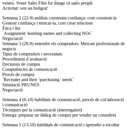
ventes. Veure Sales Film for Image of sales people
Activitat: ven un bolígraf
Setmana 2 (22-9) anàlisis construint confiança: com construir-la
Generar confiança i trencar-la, com crear relacions
Ètica i llei
`Assignment: learning names and collecting NOs´
Negociació
Setmana 3 (29-9) entendre els compradors. Mercats professionals de
negocis
Tipus de compradors i necessitats
Procediment d´avaluació
Decisions de compra
Competències de comunicació
Procés de compra
`Recruiter and their ‘purchasing´ needs´
Simulació PRUNES
Negociació
Setmana 4 (6-10) habilitats de comunicació, procés de col-laboració
i comunicació
Tècniques per la comunicació (interrogatori)
Entrega: preparar un diàleg de compra per vendre un consultori
Setmana 5 (13-10) habilitats de comunicació i aprendre a escoltar