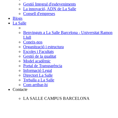
Gestió Integral d'esdeveniments
La innovació, ADN de La Salle
Consell d'empreses
Blogs
La Salle
Benvinguts a La Salle Barcelona - Universitat Ramon
Llull
Coneix-nos
Organització i estructura
Escoles i Facultats
Gestió de la qualitat
Model acadèmic
Portal de Transparència
Informació Legal
Directori La Salle
Treballa a La Salle
Com arribar-hi
Contacte
LA SALLE CAMPUS BARCELONA