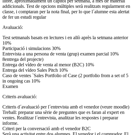
llibre, aproximadament un capítol per setmana, a mes de material
addicionals. Test de opcions múltiples serà realitzats regularment en
classe, i comptaran per la nota final, per lo que l´alumne esta alertat
de fer un estudi regular
Avaluació:
Test setmanals basats en lectures i en allò après la setmana anterior
10%
Participació i simulacions 30%
Entrevista a una persona de venta (grup) examen parcial 10%
8entrega del projecte)
Entrega del vídeo de venta al menor (B2C) 10%
Entrega del vídeo Sales Pitch 10%
Caso de ventes `Sales Portfolio of Case (2 portfolio from a set of 5
in ongoing cas 10%
Examen
Criteris avaluació:
Criteris d´avaluació per l´entrevista amb el venedor (veure moodle)
Treball: preparar una sèrie de preguntes que es faran al expert en
ventes. Realitzar l´entrevista, analitzar les respostes i preparar
informe.
Criteri per la conversació amb el venedor B2C
Serà una activitat entre dos alumnes. El venedor i el comprador. El