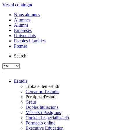
Vés al contingut
Nous alumnes
Alumnes
Alumni
Empreses
Universitats
Escoles i famílies
Premsa
Search
Estudis
Troba el teu estudi
Cercador d'estudis
Per tipus d'estudi
Graus
Dobles titulacions
Màsters i Postgraus
Cursos d'especialització
Formació online
Executive Education