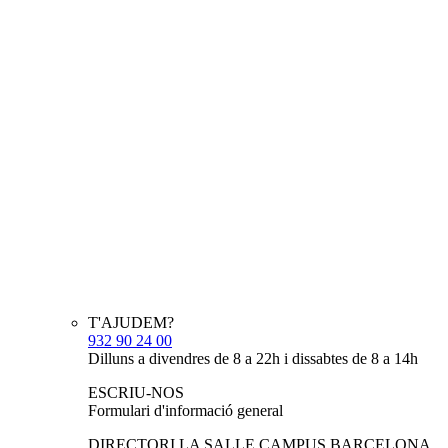
T'AJUDEM?
932 90 24 00
Dilluns a divendres de 8 a 22h i dissabtes de 8 a 14h
ESCRIU-NOS
Formulari d'informació general
DIRECTORI LA SALLE CAMPUS BARCELONA