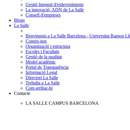
Gestió Integral d'esdeveniments
La innovació, ADN de La Salle
Consell d'empreses
Blogs
La Salle
Benvinguts a La Salle Barcelona - Universitat Ramon Llu
Coneix-nos
Organització i estructura
Escoles i Facultats
Gestió de la qualitat
Model acadèmic
Portal de Transparència
Informació Legal
Directori La Salle
Treballa a La Salle
Com arribar-hi
Contacte
LA SALLE CAMPUS BARCELONA