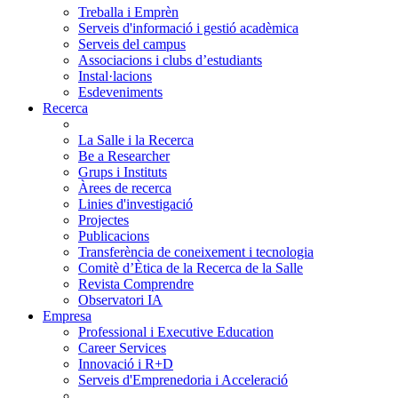
Treballa i Emprèn
Serveis d'informació i gestió acadèmica
Serveis del campus
Associacions i clubs d’estudiants
Instal·lacions
Esdeveniments
Recerca
La Salle i la Recerca
Be a Researcher
Grups i Instituts
Àrees de recerca
Linies d'investigació
Projectes
Publicacions
Transferència de coneixement i tecnologia
Comitè d’Ètica de la Recerca de la Salle
Revista Comprendre
Observatori IA
Empresa
Professional i Executive Education
Career Services
Innovació i R+D
Serveis d'Emprenedoria i Acceleració