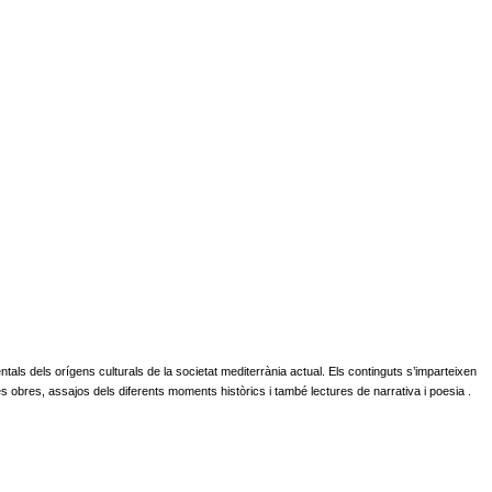
ntals dels orígens culturals de la societat mediterrània actual. Els continguts s’imparteixen
es obres, assajos dels diferents moments històrics i també lectures de narrativa i poesia .