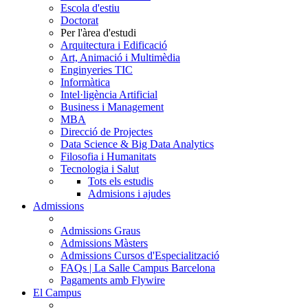
Escola d'estiu
Doctorat
Per l'àrea d'estudi
Arquitectura i Edificació
Art, Animació i Multimèdia
Enginyeries TIC
Informàtica
Intel·ligència Artificial
Business i Management
MBA
Direcció de Projectes
Data Science & Big Data Analytics
Filosofia i Humanitats
Tecnologia i Salut
Tots els estudis
Admisions i ajudes
Admissions
Admissions Graus
Admissions Màsters
Admissions Cursos d'Especialització
FAQs | La Salle Campus Barcelona
Pagaments amb Flywire
El Campus