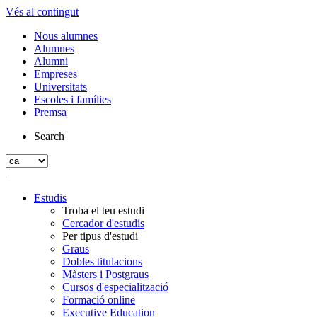
Vés al contingut
Nous alumnes
Alumnes
Alumni
Empreses
Universitats
Escoles i famílies
Premsa
Search
Estudis
Troba el teu estudi
Cercador d'estudis
Per tipus d'estudi
Graus
Dobles titulacions
Màsters i Postgraus
Cursos d'especialització
Formació online
Executive Education