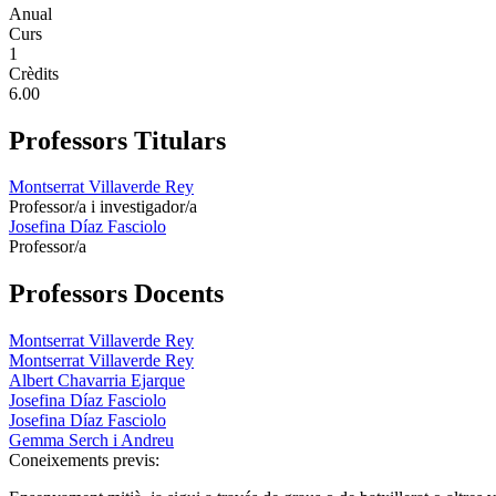
Anual
Curs
1
Crèdits
6.00
Professors Titulars
Montserrat Villaverde Rey
Professor/a i investigador/a
Josefina Díaz Fasciolo
Professor/a
Professors Docents
Montserrat Villaverde Rey
Montserrat Villaverde Rey
Albert Chavarria Ejarque
Josefina Díaz Fasciolo
Josefina Díaz Fasciolo
Gemma Serch i Andreu
Coneixements previs: