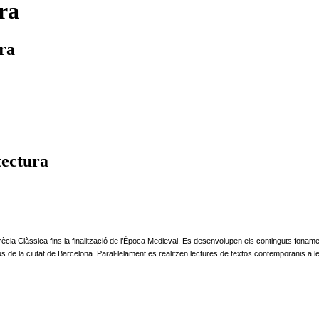
ra
ra
tectura
 Grècia Clàssica fins la finalització de l’Època Medieval. Es desenvolupen els continguts foname
eus de la ciutat de Barcelona. Paral·lelament es realitzen lectures de textos contemporanis a l