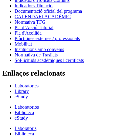
Indicadors Troncals Comuns
Indicadors Titulació
Documentació oficial del programa
CALENDARI ACADÈMIC
Normativa TFG
Pla d’Acció Tutorial
Pla d'Acollida
Pràctiques externes / professionals
Mobilitat
Institucions amb convenis
Normativa de Trasllats
Sol·licituds acadèmiques i certificats
Enllaços relacionats
Laboratories
Library
eStudy
Laboratorios
Biblioteca
eStudy
Laboratoris
Biblioteca