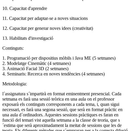
10. Capacitat d'aprendre
11. Capacitat per adaptar-se a noves situacions
12. Capacitat per generar noves idees (creativitat)
13. Habilitats d'investigació
Continguts:
1. Programació per dispositius mòbils i Java ME (5 setmanes)
2. Modelatge Cinemàtic (4 setmanes)
3. Animació Facial 3D (2 setmanes)
4. Seminaris: Recerca en noves tendències (4 setmanes)
Metodologia:
l´assignatura s´impartirà en format eminentment presencial. Cada
setmana es farà una sessió teòrica en una aula on el professor
exposarà els continguts corresponents a cada tema, i, quan sigui
necessari, es farà una segona sessió, que serà en format pràctic en
una aula d´ordinadors. Aquestes sessions pràctiques es faran en
funció del temari vist aquella setmana a la classe de teoria, que s
´estima que serà aproximadament la meitat de sessions que les de
teoria. Els diferents mètodes que s´empraran per a la correcta difusió