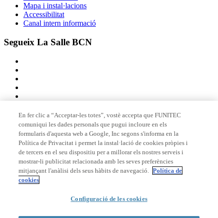
Mapa i instal·lacions
Accessibilitat
Canal intern informació
Segueix La Salle BCN
En fer clic a “Acceptar-les totes”, vostè accepta que FUNITEC
comuniqui les dades personals que pugui incloure en els
Membre de
formularis d'aquesta web a Google, Inc segons s'informa en la
Política de Privacitat i permet la instal·lació de cookies pròpies i
de tercers en el seu dispositiu per a millorar els nostres serveis i
mostrar-li publicitat relacionada amb les seves preferències
Acreditacions
mitjançant l'anàlisi dels seus hàbits de navegació.
Política de
cookies
© 2026 La Salle Campus Barcelona - URL |
Avís legal
|
Política de
Configuració de les cookies
privacitat
|
Política de cookies