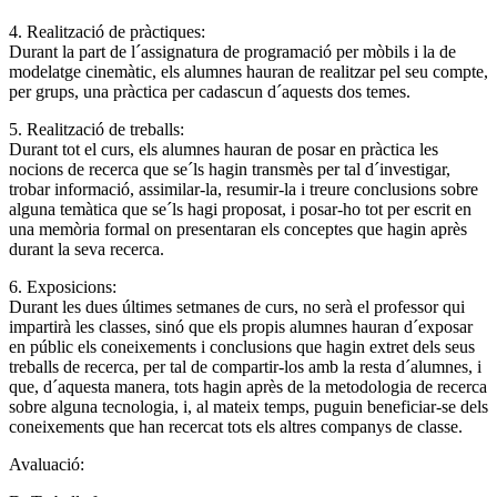
4. Realització de pràctiques:
Durant la part de l´assignatura de programació per mòbils i la de
modelatge cinemàtic, els alumnes hauran de realitzar pel seu compte,
per grups, una pràctica per cadascun d´aquests dos temes.
5. Realització de treballs:
Durant tot el curs, els alumnes hauran de posar en pràctica les
nocions de recerca que se´ls hagin transmès per tal d´investigar,
trobar informació, assimilar-la, resumir-la i treure conclusions sobre
alguna temàtica que se´ls hagi proposat, i posar-ho tot per escrit en
una memòria formal on presentaran els conceptes que hagin après
durant la seva recerca.
6. Exposicions:
Durant les dues últimes setmanes de curs, no serà el professor qui
impartirà les classes, sinó que els propis alumnes hauran d´exposar
en públic els coneixements i conclusions que hagin extret dels seus
treballs de recerca, per tal de compartir-los amb la resta d´alumnes, i
que, d´aquesta manera, tots hagin après de la metodologia de recerca
sobre alguna tecnologia, i, al mateix temps, puguin beneficiar-se dels
coneixements que han recercat tots els altres companys de classe.
Avaluació: