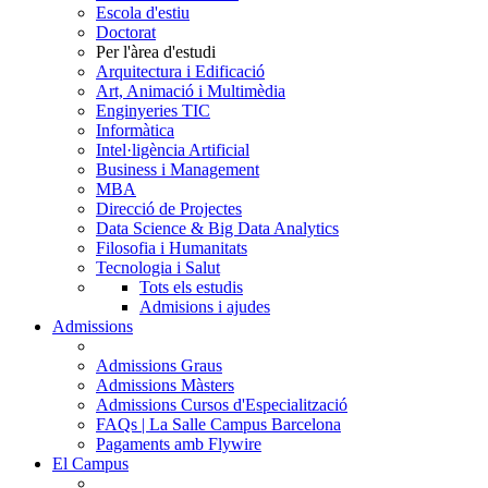
Escola d'estiu
Doctorat
Per l'àrea d'estudi
Arquitectura i Edificació
Art, Animació i Multimèdia
Enginyeries TIC
Informàtica
Intel·ligència Artificial
Business i Management
MBA
Direcció de Projectes
Data Science & Big Data Analytics
Filosofia i Humanitats
Tecnologia i Salut
Tots els estudis
Admisions i ajudes
Admissions
Admissions Graus
Admissions Màsters
Admissions Cursos d'Especialització
FAQs | La Salle Campus Barcelona
Pagaments amb Flywire
El Campus