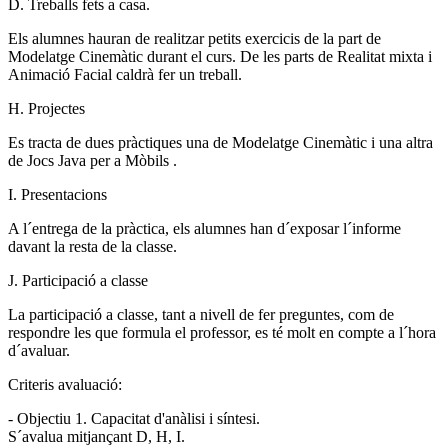
D. Treballs fets a casa.
Els alumnes hauran de realitzar petits exercicis de la part de
Modelatge Cinemàtic durant el curs. De les parts de Realitat mixta i
Animació Facial caldrà fer un treball.
H. Projectes
Es tracta de dues pràctiques una de Modelatge Cinemàtic i una altra
de Jocs Java per a Mòbils .
I. Presentacions
A l´entrega de la pràctica, els alumnes han d´exposar l´informe
davant la resta de la classe.
J. Participació a classe
La participació a classe, tant a nivell de fer preguntes, com de
respondre les que formula el professor, es té molt en compte a l´hora
d´avaluar.
Criteris avaluació:
- Objectiu 1. Capacitat d'anàlisi i síntesi.
S´avalua mitjançant D, H, I.