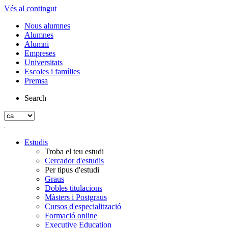
Vés al contingut
Nous alumnes
Alumnes
Alumni
Empreses
Universitats
Escoles i famílies
Premsa
Search
Estudis
Troba el teu estudi
Cercador d'estudis
Per tipus d'estudi
Graus
Dobles titulacions
Màsters i Postgraus
Cursos d'especialització
Formació online
Executive Education