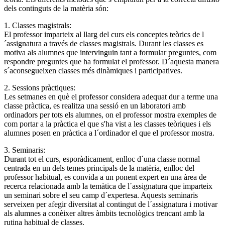
dels continguts de la matèria són:
1. Classes magistrals:
El professor imparteix al llarg del curs els conceptes teòrics de l
´assignatura a través de classes magistrals. Durant les classes es
motiva als alumnes que intervinguin tant a formular preguntes, com
respondre preguntes que ha formulat el professor. D´aquesta manera
s´aconsegueixen classes més dinàmiques i participatives.
2. Sessions pràctiques:
Les setmanes en què el professor considera adequat dur a terme una
classe pràctica, es realitza una sessió en un laboratori amb
ordinadors per tots els alumnes, on el professor mostra exemples de
com portar a la pràctica el que s'ha vist a les classes teòriques i els
alumnes posen en pràctica a l´ordinador el que el professor mostra.
3. Seminaris:
Durant tot el curs, esporàdicament, enlloc d´una classe normal
centrada en un dels temes principals de la matèria, enlloc del
professor habitual, es convida a un ponent expert en una àrea de
recerca relacionada amb la temàtica de l´assignatura que imparteix
un seminari sobre el seu camp d´expertesa. Aquests seminaris
serveixen per afegir diversitat al contingut de l´assignatura i motivar
als alumnes a conèixer altres àmbits tecnològics trencant amb la
rutina habitual de classes.