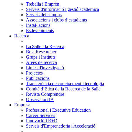
Treballa i Emprèn
Serveis d'informació i gestió acadèmica
Serveis del campus
Associacions i clubs d’estudiants
Instal·lacions
Esdeveniments
Recerca
La Salle i la Recerca
Be a Researcher
Grups i Instituts
Àrees de recerca
Linies d'investigació
Projectes
Publicacions
Transferència de coneixement i tecnologia
Comitè d’Ètica de la Recerca de la Salle
Revista Comprendre
Observatori IA
Empresa
Professional i Executive Education
Career Services
Innovació i R+D
Serveis d'Emprenedoria i Acceleració