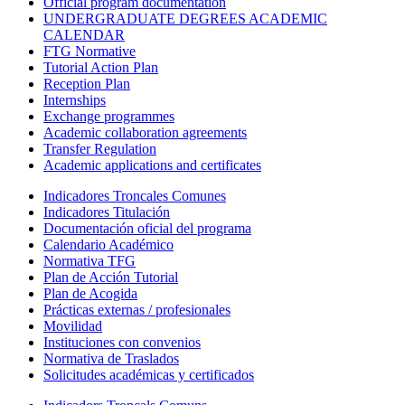
Official program documentation
UNDERGRADUATE DEGREES ACADEMIC
CALENDAR
FTG Normative
Tutorial Action Plan
Reception Plan
Internships
Exchange programmes
Academic collaboration agreements
Transfer Regulation
Academic applications and certificates
Indicadores Troncales Comunes
Indicadores Titulación
Documentación oficial del programa
Calendario Académico
Normativa TFG
Plan de Acción Tutorial
Plan de Acogida
Prácticas externas / profesionales
Movilidad
Instituciones con convenios
Normativa de Traslados
Solicitudes académicas y certificados