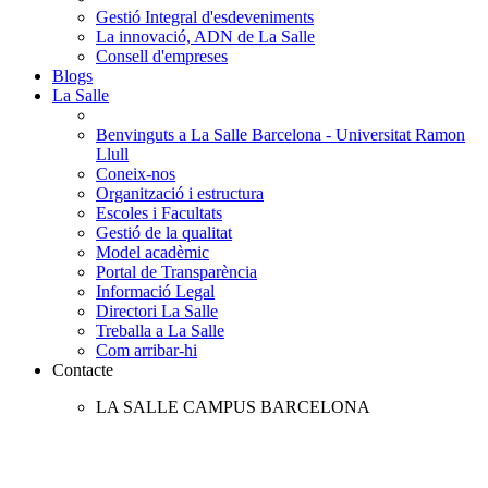
Gestió Integral d'esdeveniments
La innovació, ADN de La Salle
Consell d'empreses
Blogs
La Salle
Benvinguts a La Salle Barcelona - Universitat Ramon
Llull
Coneix-nos
Organització i estructura
Escoles i Facultats
Gestió de la qualitat
Model acadèmic
Portal de Transparència
Informació Legal
Directori La Salle
Treballa a La Salle
Com arribar-hi
Contacte
LA SALLE CAMPUS BARCELONA