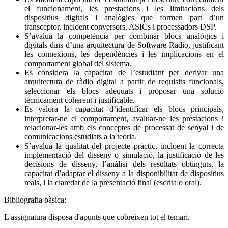
el funcionament, les prestacions i les limitacions dels
dispositius digitals i analògics que formen part d’un
transceptor, incloent conversors, ASICs i processadors DSP.
S’avalua la competència per combinar blocs analògics i
digitals dins d’una arquitectura de Software Radio, justificant
les connexions, les dependències i les implicacions en el
comportament global del sistema.
Es considera la capacitat de l’estudiant per derivar una
arquitectura de ràdio digital a partir de requisits funcionals,
seleccionar els blocs adequats i proposar una solució
tècnicament coherent i justificable.
Es valora la capacitat d’identificar els blocs principals,
interpretar-ne el comportament, avaluar-ne les prestacions i
relacionar-les amb els conceptes de processat de senyal i de
comunicacions estudiats a la teoria.
S’avalua la qualitat del projecte pràctic, incloent la correcta
implementació del disseny o simulació, la justificació de les
decisions de disseny, l’anàlisi dels resultats obtinguts, la
capacitat d’adaptar el disseny a la disponibilitat de dispositius
reals, i la claredat de la presentació final (escrita o oral).
Bibliografia bàsica:
L'assignatura disposa d'apunts que cobreixen tot el temari.