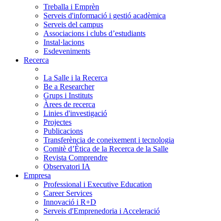
Treballa i Emprèn
Serveis d'informació i gestió acadèmica
Serveis del campus
Associacions i clubs d’estudiants
Instal·lacions
Esdeveniments
Recerca
La Salle i la Recerca
Be a Researcher
Grups i Instituts
Àrees de recerca
Linies d'investigació
Projectes
Publicacions
Transferència de coneixement i tecnologia
Comitè d’Ètica de la Recerca de la Salle
Revista Comprendre
Observatori IA
Empresa
Professional i Executive Education
Career Services
Innovació i R+D
Serveis d'Emprenedoria i Acceleració