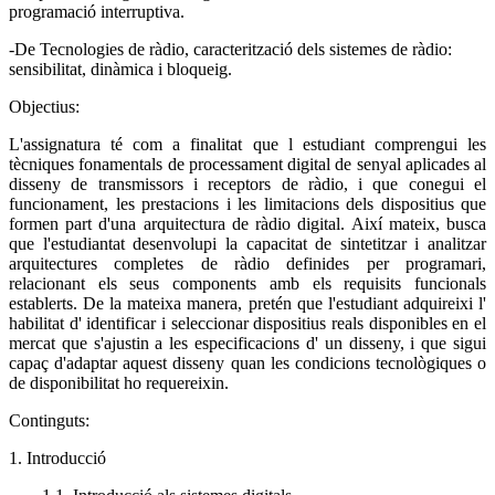
programació interruptiva.
-De Tecnologies de ràdio, caracterització dels sistemes de ràdio:
sensibilitat, dinàmica i bloqueig.
Objectius:
L'assignatura té com a finalitat que l estudiant comprengui les
tècniques fonamentals de processament digital de senyal aplicades al
disseny de transmissors i receptors de ràdio, i que conegui el
funcionament, les prestacions i les limitacions dels dispositius que
formen part d'una arquitectura de ràdio digital. Així mateix, busca
que l'estudiantat desenvolupi la capacitat de sintetitzar i analitzar
arquitectures completes de ràdio definides per programari,
relacionant els seus components amb els requisits funcionals
establerts. De la mateixa manera, pretén que l'estudiant adquireixi l'
habilitat d' identificar i seleccionar dispositius reals disponibles en el
mercat que s'ajustin a les especificacions d' un disseny, i que sigui
capaç d'adaptar aquest disseny quan les condicions tecnològiques o
de disponibilitat ho requereixin.
Continguts:
1. Introducció