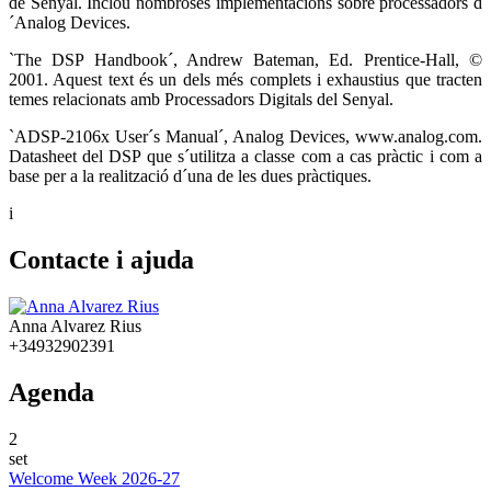
de Senyal. Inclou nombroses implementacions sobre processadors d
´Analog Devices.
`The DSP Handbook´, Andrew Bateman, Ed. Prentice-Hall, ©
2001. Aquest text és un dels més complets i exhaustius que tracten
temes relacionats amb Processadors Digitals del Senyal.
`ADSP-2106x User´s Manual´, Analog Devices, www.analog.com.
Datasheet del DSP que s´utilitza a classe com a cas pràctic i com a
base per a la realització d´una de les dues pràctiques.
i
Contacte i ajuda
Anna Alvarez Rius
+34932902391
Agenda
2
set
Welcome Week 2026-27