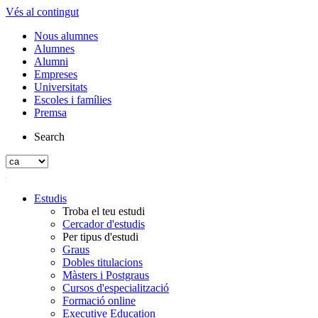
Vés al contingut
Nous alumnes
Alumnes
Alumni
Empreses
Universitats
Escoles i famílies
Premsa
Search
Estudis
Troba el teu estudi
Cercador d'estudis
Per tipus d'estudi
Graus
Dobles titulacions
Màsters i Postgraus
Cursos d'especialització
Formació online
Executive Education