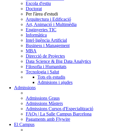
Escola d'estiu
Doctorat
Per l'àrea d'estudi
Arquitectura i Edificació
Art, Animació i Multimèdia
Enginyeries TIC
Informàtica
Intel·ligència Artificial
Business i Management
MBA
Direcció de Projectes
Data Science & Big Data Analytics
Filosofia i Humanitats
Tecnologia i Salut
Tots els estudis
Admisions i ajudes
Admissions
Admissions Graus
Admissions Màsters
Admissions Cursos d'Especialització
FAQs | La Salle Campus Barcelona
Pagaments amb Flywire
El Campus