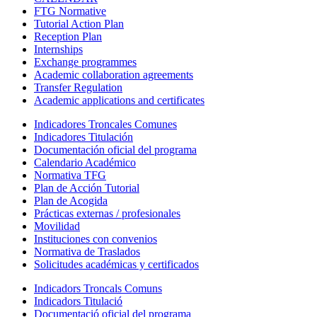
FTG Normative
Tutorial Action Plan
Reception Plan
Internships
Exchange programmes
Academic collaboration agreements
Transfer Regulation
Academic applications and certificates
Indicadores Troncales Comunes
Indicadores Titulación
Documentación oficial del programa
Calendario Académico
Normativa TFG
Plan de Acción Tutorial
Plan de Acogida
Prácticas externas / profesionales
Movilidad
Instituciones con convenios
Normativa de Traslados
Solicitudes académicas y certificados
Indicadors Troncals Comuns
Indicadors Titulació
Documentació oficial del programa