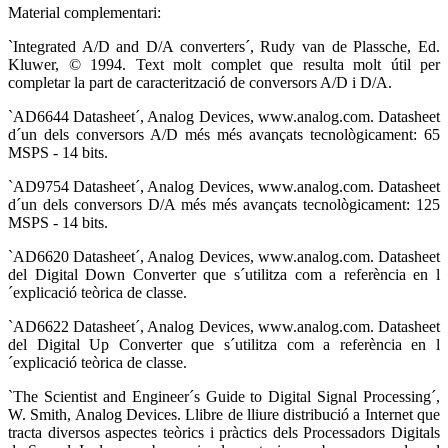
Material complementari:
`Integrated A/D and D/A converters´, Rudy van de Plassche, Ed.
Kluwer, © 1994. Text molt complet que resulta molt útil per
completar la part de caracterització de conversors A/D i D/A.
`AD6644 Datasheet´, Analog Devices, www.analog.com. Datasheet
d´un dels conversors A/D més més avançats tecnològicament: 65
MSPS - 14 bits.
`AD9754 Datasheet´, Analog Devices, www.analog.com. Datasheet
d´un dels conversors D/A més més avançats tecnològicament: 125
MSPS - 14 bits.
`AD6620 Datasheet´, Analog Devices, www.analog.com. Datasheet
del Digital Down Converter que s´utilitza com a referència en l
´explicació teòrica de classe.
`AD6622 Datasheet´, Analog Devices, www.analog.com. Datasheet
del Digital Up Converter que s´utilitza com a referència en l
´explicació teòrica de classe.
`The Scientist and Engineer´s Guide to Digital Signal Processing´,
W. Smith, Analog Devices. Llibre de lliure distribució a Internet que
tracta diversos aspectes teòrics i pràctics dels Processadors Digitals