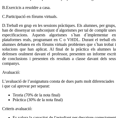
B.Exercicis a resoldre a casa.
C.Participació en fòrums virtuals.
D.Treball en grup en les sessions pràctiques. Els alumnes, per grups,
han de dissenyar un subconjunt d´algorismes per tal de complir unes
especificacions. Aquests algorismes s´han d´implementar en
plataformes reals, programant en C o VHDL. Durant el treball els
alumnes debaten en els fòrums virtuals problemes que s´han trobat i
solucions que han aplicat. Al final de la pràctica els alumnes la
defensen oralment davant el professor, presenten un informe escrit
de conclusions i presenten els resultats a classe davant dels seus
companys.
Avaluació:
L’avaluació de l’assignatura consta de dues parts molt diferenciades
i que cal aprovar per separat:
Teoria (70% de la nota final)
Pràctica (30% de la nota final)
Criteris avaluació:
Es valora la capacitat de l’estudiant per descriure correctament