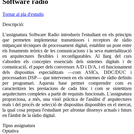
Software ràdio
Tornar al pla d'estudis
Descripció:
L'assignatura Software Radio introdueix l'estudiant en els principis
que permeten implementar transmissors i receptors de ràdio
mitjançant tècniques de processament digital, establint un pont entre
els fonaments teòrics de les comunicacions i la seva materialització
en arquitectures flexibles i reconfigurables. Al llarg del curs
s'aborden els conceptes essencials dels sistemes digitals i de
comunicació, el paper dels conversors A/D i D/A, i el funcionament
dels dispositius especialitzats —com ASICs, DDC/DUC i
processadors DSP— que intervenen en els sistemes de ràdio definits
per programari. Aquesta base permet comprendre com es
caracteritzen les prestacions de cada bloc i com se sintetitzen
arquitectures completes a partir de requisits funcionals. L'assignatura
proporciona, a més, una visió pràctica de l'anàlisi d' arquitectures
reals i del procés de selecció de dispositius disponibles en el mercat,
la qual cosa prepara l'estudiant per afrontar dissenys actuals i futurs
en l'àmbit de la ràdio digital.
Tipus assignatura
Optativa