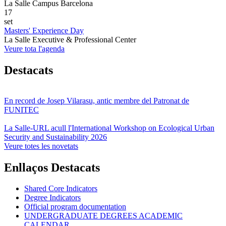
La Salle Campus Barcelona
17
set
Masters' Experience Day
La Salle Executive & Professional Center
Veure tota l'agenda
Destacats
En record de Josep Vilarasu, antic membre del Patronat de
FUNITEC
La Salle-URL acull l'International Workshop on Ecological Urban
Security and Sustainability 2026
Veure totes les novetats
Enllaços Destacats
Shared Core Indicators
Degree Indicators
Official program documentation
UNDERGRADUATE DEGREES ACADEMIC
CALENDAR