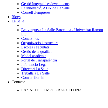
Gestió Integral d'esdeveniments
La innovació, ADN de La Salle
Consell d'empreses
Blogs
La Salle
Benvinguts a La Salle Barcelona - Universitat Ramon
Llull
Coneix-nos
Organització i estructura
Escoles i Facultats
Gestió de la qualitat
Model acadèmic
Portal de Transparència
Informació Legal
Directori La Salle
Treballa a La Salle
Com arribar-hi
Contacte
LA SALLE CAMPUS BARCELONA