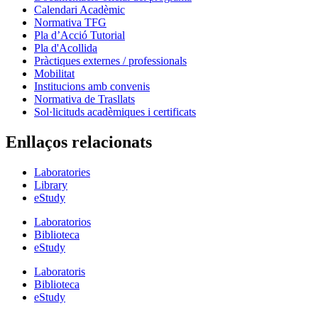
Calendari Acadèmic
Normativa TFG
Pla d’Acció Tutorial
Pla d'Acollida
Pràctiques externes / professionals
Mobilitat
Institucions amb convenis
Normativa de Trasllats
Sol·licituds acadèmiques i certificats
Enllaços relacionats
Laboratories
Library
eStudy
Laboratorios
Biblioteca
eStudy
Laboratoris
Biblioteca
eStudy