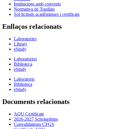
Institucions amb convenis
Normativa de Trasllats
Sol·licituds acadèmiques i certificats
Enllaços relacionats
Laboratories
Library
eStudy
Laboratorios
Biblioteca
eStudy
Laboratoris
Biblioteca
eStudy
Documents relacionats
AQU Certificate
2026-2027 Scholarships
Convalidations CFGS