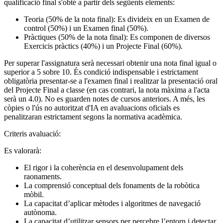
qualificació final s'obté a partir dels següents elements:
Teoria (50% de la nota final): Es divideix en un Examen de
control (50%) i un Examen final (50%).
Pràctiques (50% de la nota final): Es componen de diversos
Exercicis pràctics (40%) i un Projecte Final (60%).
Per superar l'assignatura serà necessari obtenir una nota final igual o
superior a 5 sobre 10. És condició indispensable i estrictament
obligatòria presentar-se a l'examen final i realitzar la presentació oral
del Projecte Final a classe (en cas contrari, la nota màxima a l'acta
serà un 4.0). No es guarden notes de cursos anteriors. A més, les
còpies o l'ús no autoritzat d'IA en avaluacions oficials es
penalitzaran estrictament segons la normativa acadèmica.
Criteris avaluació:
Es valorarà:
El rigor i la coherència en el desenvolupament dels
raonaments.
La comprensió conceptual dels fonaments de la robòtica
mòbil.
La capacitat d’aplicar mètodes i algoritmes de navegació
autònoma.
La capacitat d’utilitzar sensors per percebre l’entorn i detectar