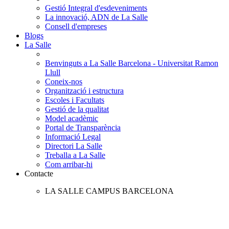
Gestió Integral d'esdeveniments
La innovació, ADN de La Salle
Consell d'empreses
Blogs
La Salle
Benvinguts a La Salle Barcelona - Universitat Ramon
Llull
Coneix-nos
Organització i estructura
Escoles i Facultats
Gestió de la qualitat
Model acadèmic
Portal de Transparència
Informació Legal
Directori La Salle
Treballa a La Salle
Com arribar-hi
Contacte
LA SALLE CAMPUS BARCELONA