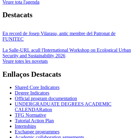
Veure tota l'agenda
Destacats
En record de Josep Vilarasu, antic membre del Patronat de
FUNITEC
La Salle-URL acull l'International Workshop on Ecological Urban
Security and Sustainability 2026
Veure totes les novetats
Enllaços Destacats
Shared Core Indicators
Degree Indicators
Official program documentation
UNDERGRADUATE DEGREES ACADEMIC
CALENDARation
TFG Normative
Tutorial Action Plan
Internships
Exchange programmes
Academic collaboration agreements