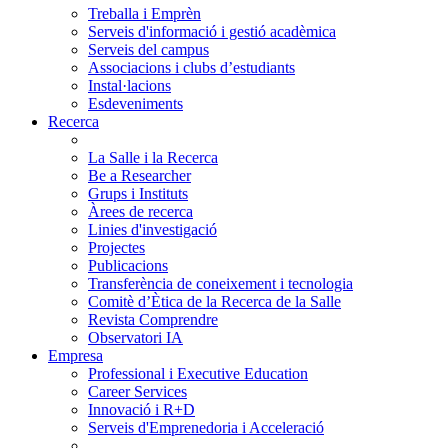
Treballa i Emprèn
Serveis d'informació i gestió acadèmica
Serveis del campus
Associacions i clubs d’estudiants
Instal·lacions
Esdeveniments
Recerca
La Salle i la Recerca
Be a Researcher
Grups i Instituts
Àrees de recerca
Linies d'investigació
Projectes
Publicacions
Transferència de coneixement i tecnologia
Comitè d’Ètica de la Recerca de la Salle
Revista Comprendre
Observatori IA
Empresa
Professional i Executive Education
Career Services
Innovació i R+D
Serveis d'Emprenedoria i Acceleració