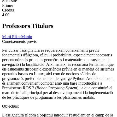
Semestre
Primer
Crèdits
4.00
Professors Titulars
Martí Elías Martín
Coneixements previs:
Per cursar l'assignatura es requereixen coneixements previs
fonamentals d'àlgebra, càlcul i probabilitat, especialment necessaris
per entendre els principis geomètrics i matemàtics que sustenten la
navegació i la localització. Així mateix, es recomana fermament que
els estudiants disposin d'experiència prèvia en el maneig de sistemes
operatius basats en Linux, així com de nocions sòlides de
programació, preferiblement en llenguatge Python. Addicionalment,
és altament convenient comptar amb una base introductòria a
l'ecosistema ROS 2 (
Robot Operating System
), ja que constituirà el
marc de treball principal per al desenvolupament i la implementació
de les pràctiques de programari a les plataformes mòbils.
Objectius:
L'assignatura té com a objectiu introduir l'estudiant en el camp de la