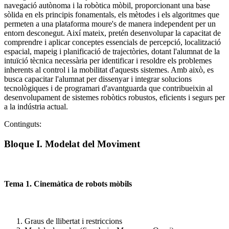
navegació autònoma i la robòtica mòbil, proporcionant una base
sòlida en els principis fonamentals, els mètodes i els algoritmes que
permeten a una plataforma moure's de manera independent per un
entorn desconegut. Així mateix, pretén desenvolupar la capacitat de
comprendre i aplicar conceptes essencials de percepció, localització
espacial, mapeig i planificació de trajectòries, dotant l'alumnat de la
intuïció tècnica necessària per identificar i resoldre els problemes
inherents al control i la mobilitat d'aquests sistemes. Amb això, es
busca capacitar l'alumnat per dissenyar i integrar solucions
tecnològiques i de programari d'avantguarda que contribueixin al
desenvolupament de sistemes robòtics robustos, eficients i segurs per
a la indústria actual.
Continguts:
Bloque I. Modelat del Moviment
Tema 1. Cinemàtica de robots mòbils
Graus de llibertat i restriccions