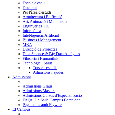
Escola d'estiu
Doctorat
Per l'àrea d'estudi
Arquitectura i Edificació
Art, Animació i Multimèdia
Enginyeries TIC
Informàtica
Intel·ligència Artificial
Business i Management
MBA
Direcció de Projectes
Data Science & Big Data Analytics
Filosofia i Humanitats
Tecnologia i Salut
Tots els estudis
Admisions i ajudes
Admissions
Admissions Graus
Admissions Màsters
Admissions Cursos d'Especialització
FAQs | La Salle Campus Barcelona
Pagaments amb Flywire
El Campus