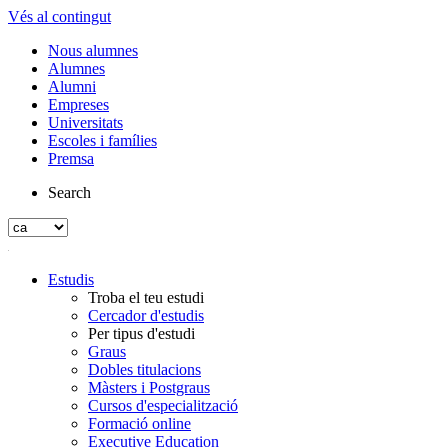
Vés al contingut
Nous alumnes
Alumnes
Alumni
Empreses
Universitats
Escoles i famílies
Premsa
Search
Estudis
Troba el teu estudi
Cercador d'estudis
Per tipus d'estudi
Graus
Dobles titulacions
Màsters i Postgraus
Cursos d'especialització
Formació online
Executive Education