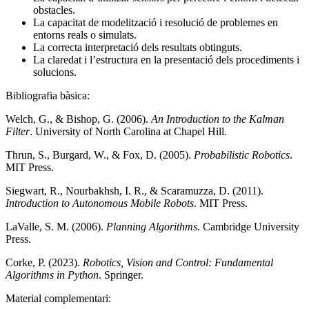
obstacles.
La capacitat de modelització i resolució de problemes en
entorns reals o simulats.
La correcta interpretació dels resultats obtinguts.
La claredat i l’estructura en la presentació dels procediments i
solucions.
Bibliografia bàsica:
Welch, G., & Bishop, G. (2006).
An Introduction to the Kalman
Filter
. University of North Carolina at Chapel Hill.
Thrun, S., Burgard, W., & Fox, D. (2005).
Probabilistic Robotics
.
MIT Press.
Siegwart, R., Nourbakhsh, I. R., & Scaramuzza, D. (2011).
Introduction to Autonomous Mobile Robots
. MIT Press.
LaValle, S. M. (2006).
Planning Algorithms
. Cambridge University
Press.
Corke, P. (2023).
Robotics, Vision and Control: Fundamental
Algorithms in Python
. Springer.
Material complementari: