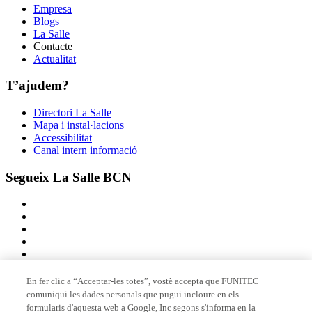
Empresa
Blogs
La Salle
Contacte
Actualitat
T’ajudem?
Directori La Salle
Mapa i instal·lacions
Accessibilitat
Canal intern informació
Segueix La Salle BCN
En fer clic a “Acceptar-les totes”, vostè accepta que FUNITEC
comuniqui les dades personals que pugui incloure en els
Membre de
formularis d'aquesta web a Google, Inc segons s'informa en la