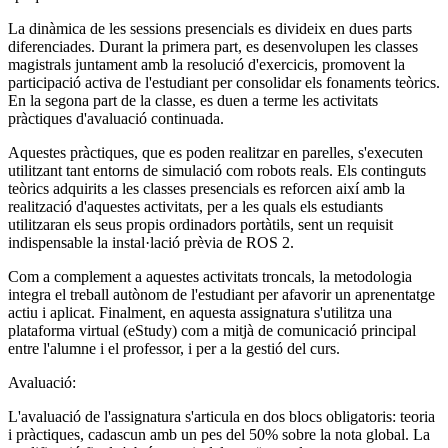
La dinàmica de les sessions presencials es divideix en dues parts
diferenciades. Durant la primera part, es desenvolupen les classes
magistrals juntament amb la resolució d'exercicis, promovent la
participació activa de l'estudiant per consolidar els fonaments teòrics.
En la segona part de la classe, es duen a terme les activitats
pràctiques d'avaluació continuada.
Aquestes pràctiques, que es poden realitzar en parelles, s'executen
utilitzant tant entorns de simulació com robots reals. Els continguts
teòrics adquirits a les classes presencials es reforcen així amb la
realització d'aquestes activitats, per a les quals els estudiants
utilitzaran els seus propis ordinadors portàtils, sent un requisit
indispensable la instal·lació prèvia de ROS 2.
Com a complement a aquestes activitats troncals, la metodologia
integra el treball autònom de l'estudiant per afavorir un aprenentatge
actiu i aplicat. Finalment, en aquesta assignatura s'utilitza una
plataforma virtual (eStudy) com a mitjà de comunicació principal
entre l'alumne i el professor, i per a la gestió del curs.
Avaluació:
L'avaluació de l'assignatura s'articula en dos blocs obligatoris: teoria
i pràctiques, cadascun amb un pes del 50% sobre la nota global. La