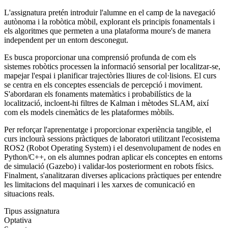
L'assignatura pretén introduir l'alumne en el camp de la navegació
autònoma i la robòtica mòbil, explorant els principis fonamentals i
els algoritmes que permeten a una plataforma moure's de manera
independent per un entorn desconegut.
Es busca proporcionar una comprensió profunda de com els
sistemes robòtics processen la informació sensorial per localitzar-se,
mapejar l'espai i planificar trajectòries lliures de col·lisions. El curs
se centra en els conceptes essencials de percepció i moviment.
S'abordaran els fonaments matemàtics i probabilístics de la
localització, incloent-hi filtres de Kalman i mètodes SLAM, així
com els models cinemàtics de les plataformes mòbils.
Per reforçar l'aprenentatge i proporcionar experiència tangible, el
curs inclourà sessions pràctiques de laboratori utilitzant l'ecosistema
ROS2 (Robot Operating System) i el desenvolupament de nodes en
Python/C++, on els alumnes podran aplicar els conceptes en entorns
de simulació (Gazebo) i validar-los posteriorment en robots físics.
Finalment, s'analitzaran diverses aplicacions pràctiques per entendre
les limitacions del maquinari i les xarxes de comunicació en
situacions reals.
Tipus assignatura
Optativa