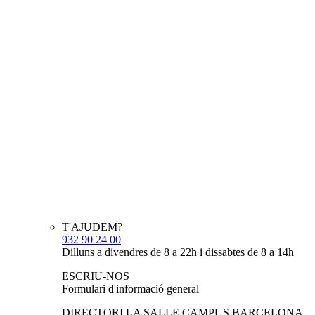
T'AJUDEM?
932 90 24 00
Dilluns a divendres de 8 a 22h i dissabtes de 8 a 14h
ESCRIU-NOS
Formulari d'informació general
DIRECTORI LA SALLE CAMPUS BARCELONA