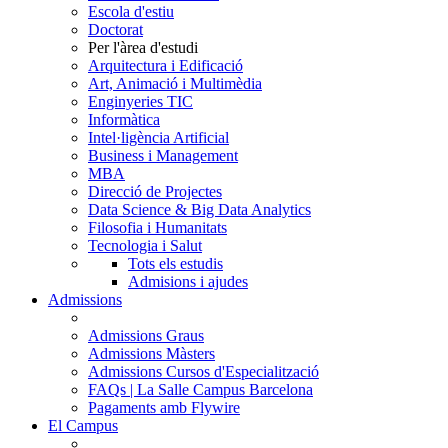
Escola d'estiu
Doctorat
Per l'àrea d'estudi
Arquitectura i Edificació
Art, Animació i Multimèdia
Enginyeries TIC
Informàtica
Intel·ligència Artificial
Business i Management
MBA
Direcció de Projectes
Data Science & Big Data Analytics
Filosofia i Humanitats
Tecnologia i Salut
Tots els estudis
Admisions i ajudes
Admissions
Admissions Graus
Admissions Màsters
Admissions Cursos d'Especialització
FAQs | La Salle Campus Barcelona
Pagaments amb Flywire
El Campus