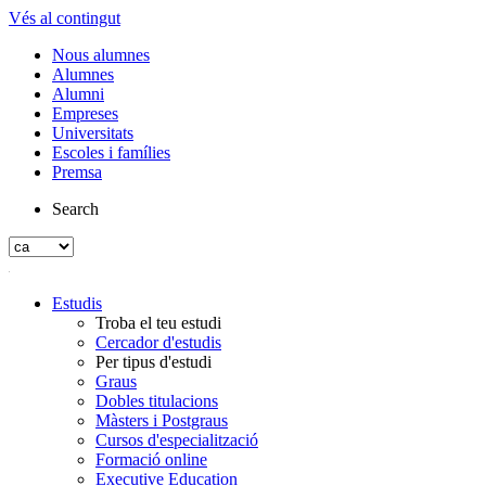
Vés al contingut
Nous alumnes
Alumnes
Alumni
Empreses
Universitats
Escoles i famílies
Premsa
Search
Estudis
Troba el teu estudi
Cercador d'estudis
Per tipus d'estudi
Graus
Dobles titulacions
Màsters i Postgraus
Cursos d'especialització
Formació online
Executive Education