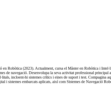
en Robòtica (2023). Actualment, cursa el Màster en Robòtica i Intel·lig
stemes de navegació. Desenvolupa la seva activitat professional princip
itals, incloent-hi sistemes crítics i eines de suport i test. Compagina a
igital i sistemes embarcats aplicats, així com Sistemes de Navegació Ro