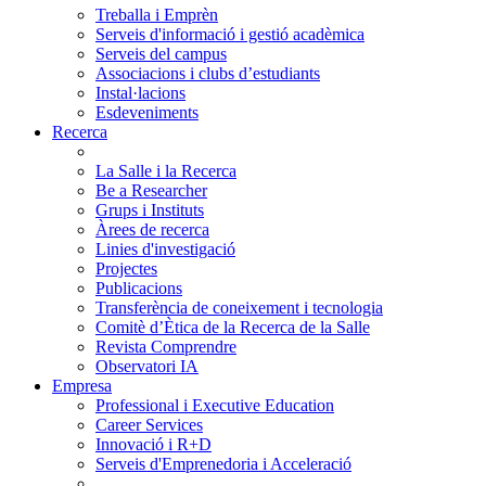
Treballa i Emprèn
Serveis d'informació i gestió acadèmica
Serveis del campus
Associacions i clubs d’estudiants
Instal·lacions
Esdeveniments
Recerca
La Salle i la Recerca
Be a Researcher
Grups i Instituts
Àrees de recerca
Linies d'investigació
Projectes
Publicacions
Transferència de coneixement i tecnologia
Comitè d’Ètica de la Recerca de la Salle
Revista Comprendre
Observatori IA
Empresa
Professional i Executive Education
Career Services
Innovació i R+D
Serveis d'Emprenedoria i Acceleració