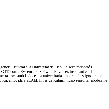
ència Artificial a la Universitat de Lleó. La seva formació i
al a GTD com a System and Software Engineer, treballant en el
questa tasca amb la docència universitària, impartint l´assignatura de
bòtica, enfocada a SLAM, filtres de Kalman, fusió sensorial, modelatge