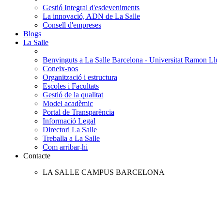
Gestió Integral d'esdeveniments
La innovació, ADN de La Salle
Consell d'empreses
Blogs
La Salle
Benvinguts a La Salle Barcelona - Universitat Ramon Llu
Coneix-nos
Organització i estructura
Escoles i Facultats
Gestió de la qualitat
Model acadèmic
Portal de Transparència
Informació Legal
Directori La Salle
Treballa a La Salle
Com arribar-hi
Contacte
LA SALLE CAMPUS BARCELONA