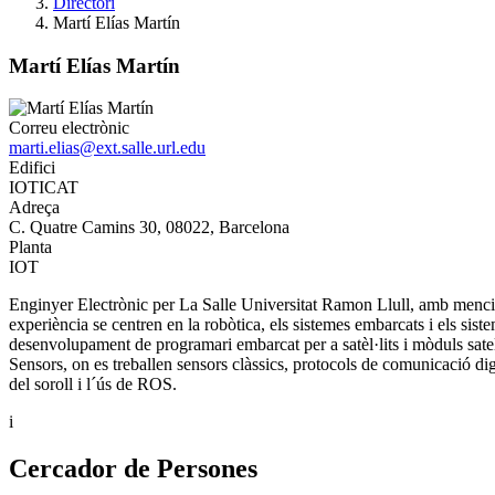
Directori
Martí Elías Martín
Martí Elías Martín
Correu electrònic
marti.elias@ext.salle.url.edu
Edifici
IOTICAT
Adreça
C. Quatre Camins 30, 08022, Barcelona
Planta
IOT
Enginyer Electrònic per La Salle Universitat Ramon Llull, amb menció 
experiència se centren en la robòtica, els sistemes embarcats i els si
desenvolupament de programari embarcat per a satèl·lits i mòduls satel·l
Sensors, on es treballen sensors clàssics, protocols de comunicació d
del soroll i l´ús de ROS.
i
Cercador de Persones