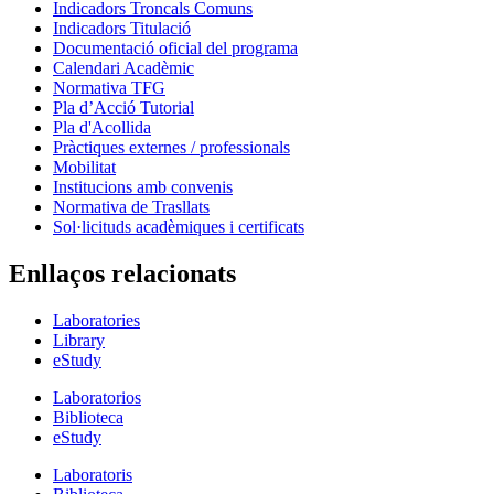
Indicadors Troncals Comuns
Indicadors Titulació
Documentació oficial del programa
Calendari Acadèmic
Normativa TFG
Pla d’Acció Tutorial
Pla d'Acollida
Pràctiques externes / professionals
Mobilitat
Institucions amb convenis
Normativa de Trasllats
Sol·licituds acadèmiques i certificats
Enllaços relacionats
Laboratories
Library
eStudy
Laboratorios
Biblioteca
eStudy
Laboratoris