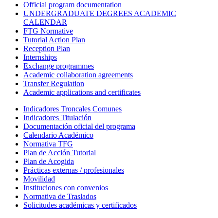
Official program documentation
UNDERGRADUATE DEGREES ACADEMIC
CALENDAR
FTG Normative
Tutorial Action Plan
Reception Plan
Internships
Exchange programmes
Academic collaboration agreements
Transfer Regulation
Academic applications and certificates
Indicadores Troncales Comunes
Indicadores Titulación
Documentación oficial del programa
Calendario Académico
Normativa TFG
Plan de Acción Tutorial
Plan de Acogida
Prácticas externas / profesionales
Movilidad
Instituciones con convenios
Normativa de Traslados
Solicitudes académicas y certificados