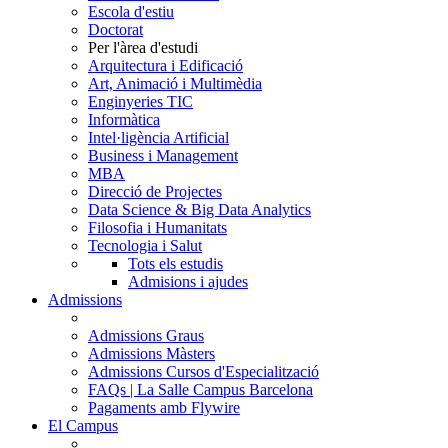
Escola d'estiu
Doctorat
Per l'àrea d'estudi
Arquitectura i Edificació
Art, Animació i Multimèdia
Enginyeries TIC
Informàtica
Intel·ligència Artificial
Business i Management
MBA
Direcció de Projectes
Data Science & Big Data Analytics
Filosofia i Humanitats
Tecnologia i Salut
Tots els estudis
Admisions i ajudes
Admissions
Admissions Graus
Admissions Màsters
Admissions Cursos d'Especialització
FAQs | La Salle Campus Barcelona
Pagaments amb Flywire
El Campus