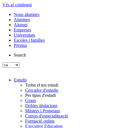
Vés al contingut
Nous alumnes
Alumnes
Alumni
Empreses
Universitats
Escoles i famílies
Premsa
Search
Estudis
Troba el teu estudi
Cercador d'estudis
Per tipus d'estudi
Graus
Dobles titulacions
Màsters i Postgraus
Cursos d'especialització
Formació online
Executive Education