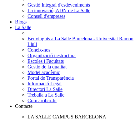
Gestió Integral d'esdeveniments
La innovació, ADN de La Salle
Consell d'empreses
Blogs
La Salle
Benvinguts a La Salle Barcelona - Universitat Ramon
Llull
Coneix-nos
Organització i estructura
Escoles i Facultats
Gestió de la qualitat
Model acadèmic
Portal de Transparència
Informació Legal
Directori La Salle
Treballa a La Salle
Com arribar-hi
Contacte
LA SALLE CAMPUS BARCELONA