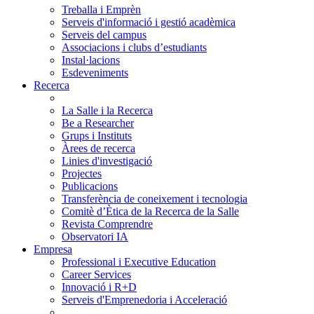
Treballa i Emprèn
Serveis d'informació i gestió acadèmica
Serveis del campus
Associacions i clubs d’estudiants
Instal·lacions
Esdeveniments
Recerca
La Salle i la Recerca
Be a Researcher
Grups i Instituts
Àrees de recerca
Linies d'investigació
Projectes
Publicacions
Transferència de coneixement i tecnologia
Comitè d’Ètica de la Recerca de la Salle
Revista Comprendre
Observatori IA
Empresa
Professional i Executive Education
Career Services
Innovació i R+D
Serveis d'Emprenedoria i Acceleració