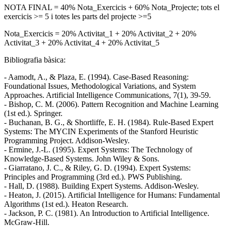
NOTA FINAL = 40% Nota_Exercicis + 60% Nota_Projecte; tots el
exercicis >= 5 i totes les parts del projecte >=5
Nota_Exercicis = 20% Activitat_1 + 20% Activitat_2 + 20%
Activitat_3 + 20% Activitat_4 + 20% Activitat_5
Bibliografia bàsica:
- Aamodt, A., & Plaza, E. (1994). Case-Based Reasoning:
Foundational Issues, Methodological Variations, and System
Approaches. Artificial Intelligence Communications, 7(1), 39-59.
- Bishop, C. M. (2006). Pattern Recognition and Machine Learning
(1st ed.). Springer.
- Buchanan, B. G., & Shortliffe, E. H. (1984). Rule-Based Expert
Systems: The MYCIN Experiments of the Stanford Heuristic
Programming Project. Addison-Wesley.
- Ermine, J.-L. (1995). Expert Systems: The Technology of
Knowledge-Based Systems. John Wiley & Sons.
- Giarratano, J. C., & Riley, G. D. (1994). Expert Systems:
Principles and Programming (3rd ed.). PWS Publishing.
- Hall, D. (1988). Building Expert Systems. Addison-Wesley.
- Heaton, J. (2015). Artificial Intelligence for Humans: Fundamental
Algorithms (1st ed.). Heaton Research.
- Jackson, P. C. (1981). An Introduction to Artificial Intelligence.
McGraw-Hill.