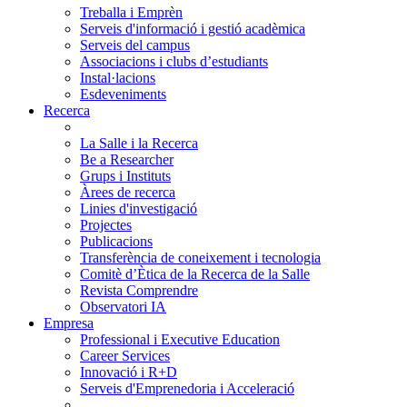
Treballa i Emprèn
Serveis d'informació i gestió acadèmica
Serveis del campus
Associacions i clubs d’estudiants
Instal·lacions
Esdeveniments
Recerca
La Salle i la Recerca
Be a Researcher
Grups i Instituts
Àrees de recerca
Linies d'investigació
Projectes
Publicacions
Transferència de coneixement i tecnologia
Comitè d’Ètica de la Recerca de la Salle
Revista Comprendre
Observatori IA
Empresa
Professional i Executive Education
Career Services
Innovació i R+D
Serveis d'Emprenedoria i Acceleració