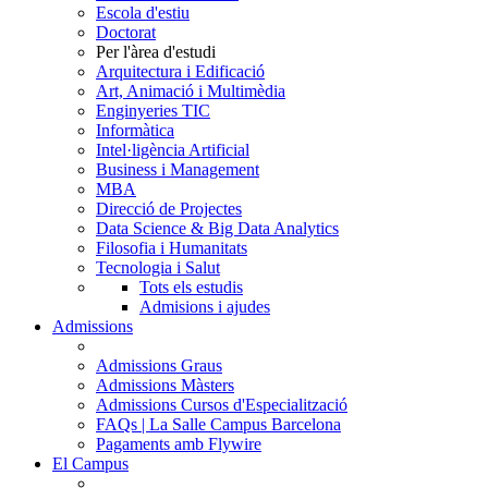
Escola d'estiu
Doctorat
Per l'àrea d'estudi
Arquitectura i Edificació
Art, Animació i Multimèdia
Enginyeries TIC
Informàtica
Intel·ligència Artificial
Business i Management
MBA
Direcció de Projectes
Data Science & Big Data Analytics
Filosofia i Humanitats
Tecnologia i Salut
Tots els estudis
Admisions i ajudes
Admissions
Admissions Graus
Admissions Màsters
Admissions Cursos d'Especialització
FAQs | La Salle Campus Barcelona
Pagaments amb Flywire
El Campus