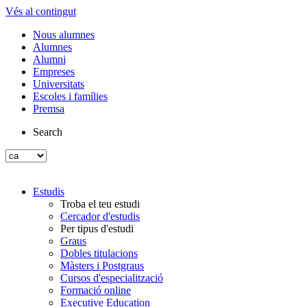
Vés al contingut
Nous alumnes
Alumnes
Alumni
Empreses
Universitats
Escoles i famílies
Premsa
Search
Estudis
Troba el teu estudi
Cercador d'estudis
Per tipus d'estudi
Graus
Dobles titulacions
Màsters i Postgraus
Cursos d'especialització
Formació online
Executive Education