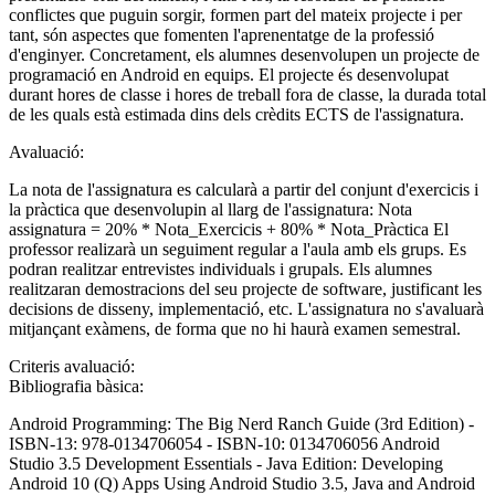
conflictes que puguin sorgir, formen part del mateix projecte i per
tant, són aspectes que fomenten l'aprenentatge de la professió
d'enginyer. Concretament, els alumnes desenvolupen un projecte de
programació en Android en equips. El projecte és desenvolupat
durant hores de classe i hores de treball fora de classe, la durada total
de les quals està estimada dins dels crèdits ECTS de l'assignatura.
Avaluació:
La nota de l'assignatura es calcularà a partir del conjunt d'exercicis i
la pràctica que desenvolupin al llarg de l'assignatura: Nota
assignatura = 20% * Nota_Exercicis + 80% * Nota_Pràctica El
professor realizarà un seguiment regular a l'aula amb els grups. Es
podran realitzar entrevistes individuals i grupals. Els alumnes
realitzaran demostracions del seu projecte de software, justificant les
decisions de disseny, implementació, etc. L'assignatura no s'avaluarà
mitjançant exàmens, de forma que no hi haurà examen semestral.
Criteris avaluació:
Bibliografia bàsica:
Android Programming: The Big Nerd Ranch Guide (3rd Edition) -
ISBN-13: 978-0134706054 - ISBN-10: 0134706056 Android
Studio 3.5 Development Essentials - Java Edition: Developing
Android 10 (Q) Apps Using Android Studio 3.5, Java and Android