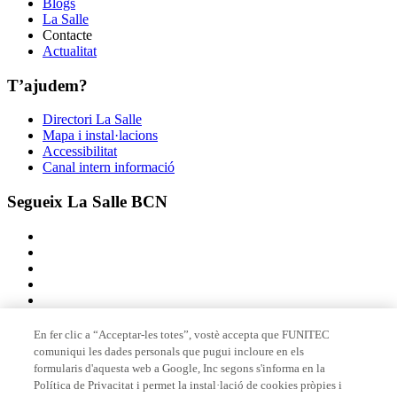
Blogs
La Salle
Contacte
Actualitat
T’ajudem?
Directori La Salle
Mapa i instal·lacions
Accessibilitat
Canal intern informació
Segueix La Salle BCN
En fer clic a “Acceptar-les totes”, vostè accepta que FUNITEC
comuniqui les dades personals que pugui incloure en els
Membre de
formularis d'aquesta web a Google, Inc segons s'informa en la
Política de Privacitat i permet la instal·lació de cookies pròpies i