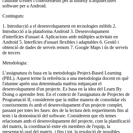
l'alumne d'eines i coneixements per al disseny d'arquitectures
software per a Android.
Continguts:
1. Introducció a el desenvolupament en tecnologies mòbils 2.
Introducció a la plataforma Android 3. Desenvolupament
d'interfícies d'usuari 4. Aplicacions amb múltiples activitats en
Android 5. Interfícies d'usuari flexibles i adaptables 6. Gestió i
obtenció de dades de serveis remots 7. Google Maps i ús de serveis
de tercers
Metodologia:
L'assignatura és basa en la metodologia Project-Based Learning
(PBL). Aquest terme fa referència a una metodologia docent en què
l'alumne aprèn una determinada matèria mitjançant el
desenvolupament d'un projecte. Es basa en la idea del Learn By
Doing o aprendre fent. En el context de l'assignatura de Projectes de
Programació II, considerem que la millor manera de consolidar els
coneixements és amb el desenvolupament d'un projecte complet,
passant per totes les fases: des de la lectura dels requeriments fins al
tests i la demostració del software. Considerem que els temes
relacionats amb el desenvolupament del projecte, com la planificació
del mateix, la coordinació entre els membres de l'equip, la
presentació oral del mateix, i fins i tot, la resolució de possibles