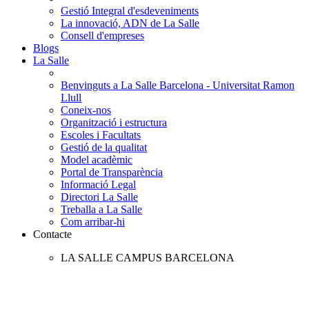
Gestió Integral d'esdeveniments
La innovació, ADN de La Salle
Consell d'empreses
Blogs
La Salle
Benvinguts a La Salle Barcelona - Universitat Ramon
Llull
Coneix-nos
Organització i estructura
Escoles i Facultats
Gestió de la qualitat
Model acadèmic
Portal de Transparència
Informació Legal
Directori La Salle
Treballa a La Salle
Com arribar-hi
Contacte
LA SALLE CAMPUS BARCELONA