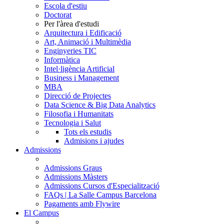
Escola d'estiu
Doctorat
Per l'àrea d'estudi
Arquitectura i Edificació
Art, Animació i Multimèdia
Enginyeries TIC
Informàtica
Intel·ligència Artificial
Business i Management
MBA
Direcció de Projectes
Data Science & Big Data Analytics
Filosofia i Humanitats
Tecnologia i Salut
Tots els estudis
Admisions i ajudes
Admissions
Admissions Graus
Admissions Màsters
Admissions Cursos d'Especialització
FAQs | La Salle Campus Barcelona
Pagaments amb Flywire
El Campus