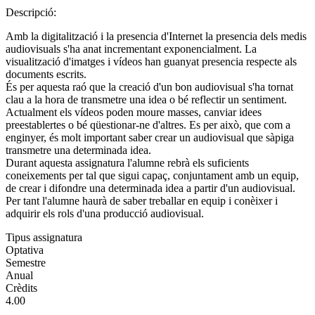
Descripció:
Amb la digitalització i la presencia d'Internet la presencia dels medis
audiovisuals s'ha anat incrementant exponencialment. La
visualització d'imatges i vídeos han guanyat presencia respecte als
documents escrits.
És per aquesta raó que la creació d'un bon audiovisual s'ha tornat
clau a la hora de transmetre una idea o bé reflectir un sentiment.
Actualment els vídeos poden moure masses, canviar idees
preestablertes o bé qüestionar-ne d'altres. Es per això, que com a
enginyer, és molt important saber crear un audiovisual que sàpiga
transmetre una determinada idea.
Durant aquesta assignatura l'alumne rebrà els suficients
coneixements per tal que sigui capaç, conjuntament amb un equip,
de crear i difondre una determinada idea a partir d'un audiovisual.
Per tant l'alumne haurà de saber treballar en equip i conèixer i
adquirir els rols d'una producció audiovisual.
Tipus assignatura
Optativa
Semestre
Anual
Crèdits
4.00