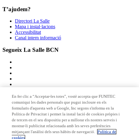
T’ajudem?
Directori La Salle
Mapa i instal·lacions
Accessibilitat
Canal intern informació
Segueix La Salle BCN
En fer clic a “Acceptar-les totes”, vostè accepta que FUNITEC
comuniqui les dades personals que pugui incloure en els
Membre de
formularis d'aquesta web a Google, Inc segons s'informa en la
Política de Privacitat i permet la instal·lació de cookies pròpies i
de tercers en el seu dispositiu per a millorar els nostres serveis i
mostrar-li publicitat relacionada amb les seves preferències
Acreditacions
mitjançant l'anàlisi dels seus hàbits de navegació.
Política de
cookies