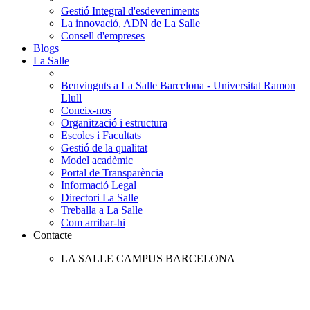
Gestió Integral d'esdeveniments
La innovació, ADN de La Salle
Consell d'empreses
Blogs
La Salle
Benvinguts a La Salle Barcelona - Universitat Ramon
Llull
Coneix-nos
Organització i estructura
Escoles i Facultats
Gestió de la qualitat
Model acadèmic
Portal de Transparència
Informació Legal
Directori La Salle
Treballa a La Salle
Com arribar-hi
Contacte
LA SALLE CAMPUS BARCELONA