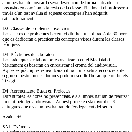
alumnes han de buscar la seva descripció de forma individual i
posar-ho en comú amb la resta de la classe. Finalment el professor a
través d'un test avalua si aquests conceptes s'han adquirit
satisfactòriament.
D2. Classes de problemes i exercicis
Les classes de problemes i exercicis tindran una duració de 30 hores
que es dedicaran a practicar els conceptes vistos durant les classes
teòriques.
D3. Pràctiques de laboratori
Les pràctiques de laboratori es realitzaran en el Medialab i
bàsicament es basaran en enregistrar el croma del audiovisual.
Aquestes pràctiques es realitzaran durant una setmana concreta del
segon semestre on els alumnes podran escollir l'horari que millor els
hi vagi.
D4. Aprenentatge Basat en Projectes
Durant totes les hores no presencials, els alumnes hauran de realitzar
un curtmetratge audiovisual. Aquest projecte està dividit en 9
entregues que els alumnes hauran de fer depenent del seu rol .
Avaluació:
SA1. Exàmens