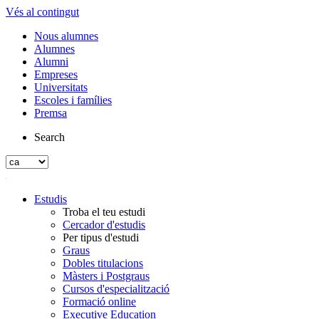
Vés al contingut
Nous alumnes
Alumnes
Alumni
Empreses
Universitats
Escoles i famílies
Premsa
Search
Estudis
Troba el teu estudi
Cercador d'estudis
Per tipus d'estudi
Graus
Dobles titulacions
Màsters i Postgraus
Cursos d'especialització
Formació online
Executive Education