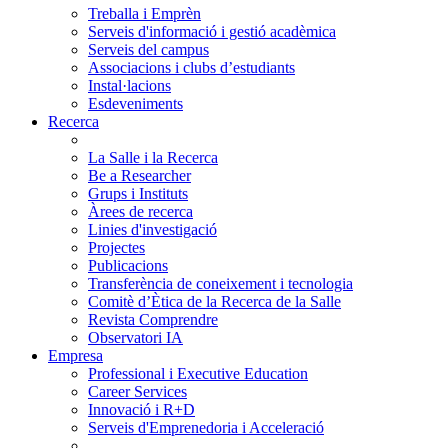
Treballa i Emprèn
Serveis d'informació i gestió acadèmica
Serveis del campus
Associacions i clubs d’estudiants
Instal·lacions
Esdeveniments
Recerca
La Salle i la Recerca
Be a Researcher
Grups i Instituts
Àrees de recerca
Linies d'investigació
Projectes
Publicacions
Transferència de coneixement i tecnologia
Comitè d’Ètica de la Recerca de la Salle
Revista Comprendre
Observatori IA
Empresa
Professional i Executive Education
Career Services
Innovació i R+D
Serveis d'Emprenedoria i Acceleració