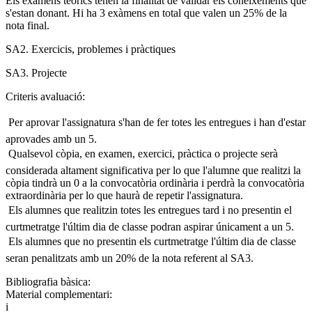
Els exàmens teòrics tenen la finalitat de validar els coneixements que
s'estan donant. Hi ha 3 exàmens en total que valen un 25% de la
nota final.
SA2. Exercicis, problemes i pràctiques
SA3. Projecte
Criteris avaluació:
 Per aprovar l'assignatura s'han de fer totes les entregues i han d'estar
aprovades amb un 5.
 Qualsevol còpia, en examen, exercici, pràctica o projecte serà
considerada altament significativa per lo que l'alumne que realitzi la
còpia tindrà un 0 a la convocatòria ordinària i perdrà la convocatòria
extraordinària per lo que haurà de repetir l'assignatura.
 Els alumnes que realitzin totes les entregues tard i no presentin el
curtmetratge l'últim dia de classe podran aspirar únicament a un 5.
 Els alumnes que no presentin els curtmetratge l'últim dia de classe
seran penalitzats amb un 20% de la nota referent al SA3.
Bibliografia bàsica:
Material complementari:
i