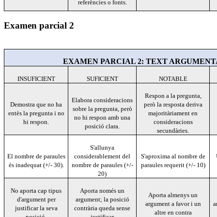
referències o fonts.
Examen parcial 2
EXAMEN PARCIAL 2: TEXT ARGUMENTATI
INSUFICIENT
SUFICIENT
NOTABLE
Respon a la pregunta,
Elabora consideracions
Demostra que no ha
però la resposta deriva
sobre la pregunta, però
entès la pregunta i no
majoritàriament en
no hi respon amb una
hi respon.
consideracions
posició clara.
secundàries.
S'allunya
El nombre de paraules
considerablement del
S'aproxima al nombre de
és inadequat (+/- 30).
nombre de paraules (+/-
paraules requerit (+/- 10)
20)
No aporta cap tipus
Aporta només un
Aporta almenys un
d'argument per
argument; la posició
argument a favor i un
a
justificar la seva
contrària queda sense
altre en contra
posició.
justificar