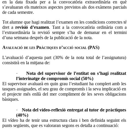
en la data fixada per a la convocatòria extraordinària en què
s’avaluaran els mateixos aspectes previstos als dos exàmens parcials
de cada semestre.
Tot alumne que hagi realitzat l’examen en les condicions correctes té
dret a
revisió d’examen
. Tant a la convocatòria ordinària com a
l’extraordinària la revisió sempre s’ha de demanar en el termini
d’una setmana després de la publicació de la nota.
Avaluació de les Pràctiques d’acció social (PAS)
L'avaluació d’aquesta part (30% de la nota total de l’assignatura)
consistirà en la mitjana de:
·
Nota del supervisor de l’entitat on s’hagi realitzat
l’interinatge de compromís social (50%)
El supervisor avaluarà en quin grau l’estudiant ha complert amb les
tasques assignades, el seu grau de compromís i la seva implicació en
el projecte més enllà del mer compliment de les seves obligacions
bàsiques.
·
Nota del vídeo-reflexió entregat al tutor de pràctiques
(40%)
El vídeo ha de tenir una estructura clara i ben definida seguint els
punts següents, que es valoraran segons es detalla a continuació: