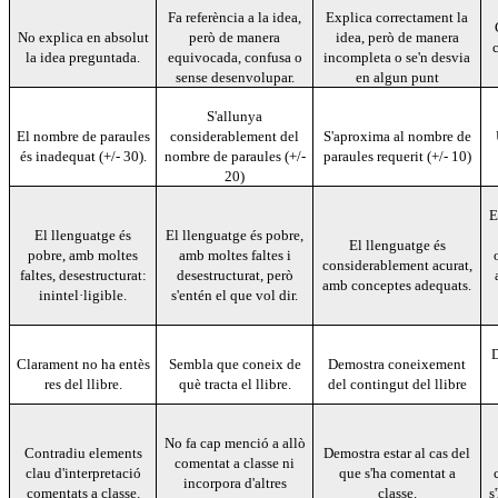
Fa referència a la idea,
Explica correctament la
No explica en absolut
però de manera
idea, però de manera
c
la idea preguntada.
equivocada, confusa o
incompleta o se'n desvia
sense desenvolupar.
en algun punt
S'allunya
El nombre de paraules
considerablement del
S'aproxima al nombre de
és inadequat (+/- 30).
nombre de paraules (+/-
paraules requerit (+/- 10)
20)
E
El llenguatge és
El llenguatge és pobre,
El llenguatge és
pobre, amb moltes
amb moltes faltes i
considerablement acurat,
faltes, desestructurat:
desestructurat, però
amb conceptes adequats.
inintel·ligible.
s'entén el que vol dir.
D
Clarament no ha entès
Sembla que coneix de
Demostra coneixement
res del llibre.
què tracta el llibre.
del contingut del llibre
No fa cap menció a allò
Contradiu elements
Demostra estar al cas del
comentat a classe ni
clau d'interpretació
que s'ha comentat a
incorpora d'altres
comentats a classe.
classe.
s