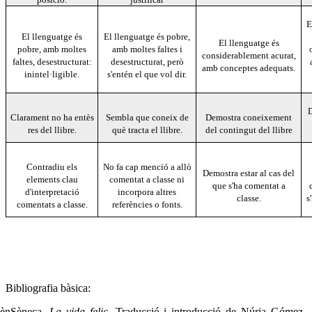
E
El llenguatge és
El llenguatge és pobre,
El llenguatge és
pobre, amb moltes
amb moltes faltes i
considerablement acurat,
faltes, desestructurat:
desestructurat, però
amb conceptes adequats.
inintel·ligible.
s'entén el que vol dir.
D
Clarament no ha entès
Sembla que coneix de
Demostra coneixement
res del llibre.
què tracta el llibre.
del contingut del llibre
Contradiu els
No fa cap menció a allò
Demostra estar al cas del
elements clau
comentat a classe ni
que s'ha comentat a
d'interpretació
incorpora altres
classe.
s
comentats a classe.
referències o fonts.
Bibliografia bàsica:
ènSèneca
,
La vida feliç
. Traducció i introducció de Núria Gómez