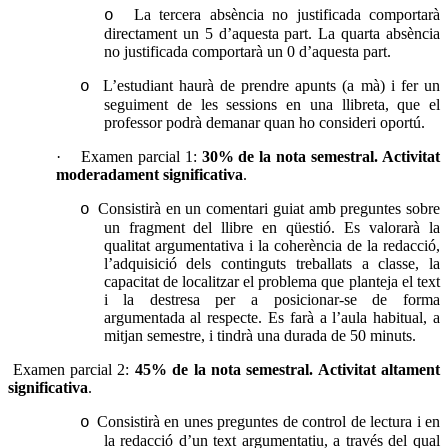
La tercera absència no justificada comportarà
o
directament un 5 d’aquesta part. La quarta absència
no justificada comportarà un 0 d’aquesta part.
L’estudiant haurà de prendre apunts (a mà) i fer un
o
seguiment de les sessions en una llibreta, que el
professor podrà demanar quan ho consideri oportú.
·
Examen parcial 1
:
30% de la nota semestral. Activitat
moderadament significativa
.
Consistirà en un comentari guiat amb preguntes sobre
o
un fragment del llibre en qüestió. Es valorarà la
qualitat argumentativa i la coherència de la redacció,
l’adquisició dels continguts treballats a classe, la
capacitat de localitzar el problema que planteja el text
i la destresa per a posicionar-se de forma
argumentada al respecte. Es farà a l’aula habitual, a
mitjan semestre, i tindrà una durada de 50 minuts.
Examen parcial 2:
45% de la nota semestral. Activitat altament
significativa
.
Consistirà en unes preguntes de control de lectura i en
o
la redacció d’un text argumentatiu, a través del qual