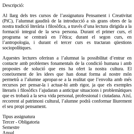
Descripció:
Al llarg dels tres cursos de l’assignatura Pensament i Creativitat
(PiC), l’alumnat gaudirà de la introducció a sis grans obres de la
nostra tradició literària i filosòfica, a través d’una lectura dirigida a la
formació integral de la seva persona. Durant el primer curs, el
programa se centrarà en l’ètica; durant el segon curs, en
l’antropologia, i durant el tercer curs es tractaran qüestions
sociopolítiques.
Aquestes lectures oferiran a l’alumnat la possibilitat d’entrar en
contacte amb problemes fonamentals de la condició humana i amb
propostes de solució que ens ha ofert la nostra cultura. El
coneixement de les idees que han donat forma al nostre món
permetrà a l’alumne apropar-se a la realitat que l’envolta amb més
recursos per pensar-la i actuar-hi amb rigor, ja que els exemples
literaris i filosòfics l’ajudaran a anticipar situacions i problemàtiques
que es trobarà a la seva vida personal, professional i ciutadana. Així,
recorrent al patrimoni cultural, l’alumne podrà conformar lliurement
el seu propi pensament.
Tipus assignatura
Tercer - Obligatoria
Semestre
Anual