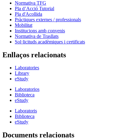
Normativa TFG
Pla d’Acció Tutorial
Pla d'Acollida
Pràctiques externes / professionals
Mobilitat
Institucions amb convenis
Normativa de Trasllats
Sol·licituds acadèmiques i certificats
Enllaços relacionats
Laboratories
Library
eStudy
Laboratorios
Biblioteca
eStudy
Laboratoris
Biblioteca
eStudy
Documents relacionats