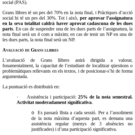
social (PAS).
Grans llibres té un pes del 70% en la nota final, i Pràctiques d’acció
social hi té un pes del 30%. Tot i això,
per aprovar l’assignatura
en la seva totalitat caldrà haver aprovat cadascuna de les dues
parts
. En cas de suspendre una de les dues parts de l’assignatura, la
nota final serà un 4 com a màxim; en cas de tenir un NP en una de
les dues parts, la nota final serà un NP.
Avaluació de Grans llibres
L’avaluació de Grans llibres anirà dirigida a valorar,
fonamentalment, la capacitat de l’estudiant de localitzar qüestions o
problemàtiques rellevants en els textos, i de posicionar-s’hi de forma
argumentada.
La puntuació es distribuirà en:
·
Assistència i participació:
25% de la nota semestral.
Activitat moderadament significativa
.
Es passarà llista a cada sessió. Per a l’assoliment
o
de la nota màxima d’aquesta part, es demana una
assistència regular (menys de 3 absències no
justificades) i d’una participació significativa.