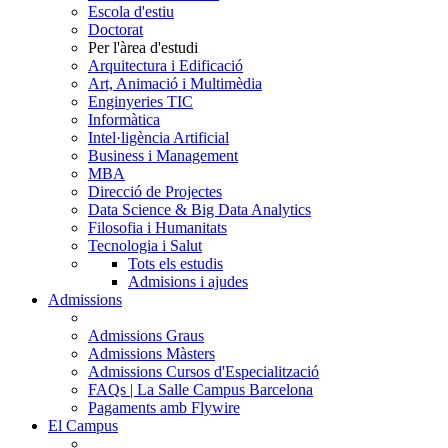
Escola d'estiu
Doctorat
Per l'àrea d'estudi
Arquitectura i Edificació
Art, Animació i Multimèdia
Enginyeries TIC
Informàtica
Intel·ligència Artificial
Business i Management
MBA
Direcció de Projectes
Data Science & Big Data Analytics
Filosofia i Humanitats
Tecnologia i Salut
Tots els estudis
Admisions i ajudes
Admissions
Admissions Graus
Admissions Màsters
Admissions Cursos d'Especialització
FAQs | La Salle Campus Barcelona
Pagaments amb Flywire
El Campus