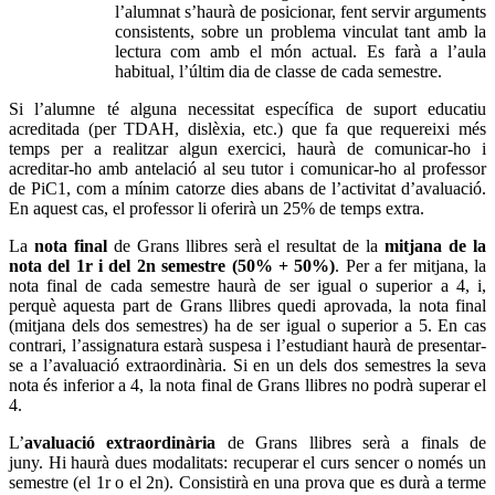
l’alumnat s’haurà de posicionar, fent servir arguments
consistents, sobre un problema vinculat tant amb la
lectura com amb el món actual. Es farà a l’aula
habitual, l’últim dia de classe de cada semestre.
Si l’alumne té alguna
necessitat específica de suport educatiu
acreditada
(per TDAH, dislèxia, etc.) que fa que requereixi més
temps per a realitzar algun exercici, haurà de comunicar-ho i
acreditar-ho amb antelació al seu tutor i comunicar-ho al professor
de PiC1, com a mínim catorze dies abans de l’activitat d’avaluació.
En aquest cas, el professor li oferirà un 25% de temps extra.
La
nota final
de Grans llibres serà el resultat de la
mitjana de la
nota del 1r i del 2n semestre (50% + 50%)
.
Per a fer mitjana, la
nota final de cada semestre haurà de ser igual o superior a 4
, i,
perquè aquesta part de Grans llibres quedi aprovada, la nota final
(mitjana dels dos semestres) ha de ser igual o superior a 5. En cas
contrari, l’assignatura estarà suspesa i l’estudiant haurà de presentar-
se a l’avaluació extraordinària. Si en un dels dos semestres la seva
nota és inferior a 4, la nota final de Grans llibres no podrà superar el
4.
L’
avaluació extraordinària
de
Grans llibres serà a finals de
juny.
Hi haurà dues modalitats: recuperar el curs sencer o només un
semestre (el 1r o el 2n). Consistirà en una prova que es durà a terme