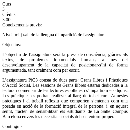
Curs
3
Crèdits
3.00
Coneixements previs:
Nivell mitjà-alt de la llengua d'impartició de l'assignatura.
Objectius:
L’objectiu de l’assignatura serà la presa de consciència, gràcies als
textos, de problemes fonamentals humans, a més del
desenvolupament de la capacitat de posicionar-s’hi de forma
argumentada, tant oralment com per escrit.
L’assignatura PiC3 consta de dues parts: Grans llibres i Pràctiques
d’Acció Social. Les sessions de Grans llibres estaran dedicades a la
lectura i comentari de les lectures escollides i s’impartiran els dijous.
Les pràctiques es podran realitzar al llarg de tot el curs. Aquestes
pràctiques i el treball reflexiu que comporten s’entenen com una
posada en acció de la formació integral de la persona, i, en aquest
sentit, tracten de sensibilitzar els estudiants de La Salle Campus
Barcelona envers les necessitats socials del seu entorn proper.
Continguts: