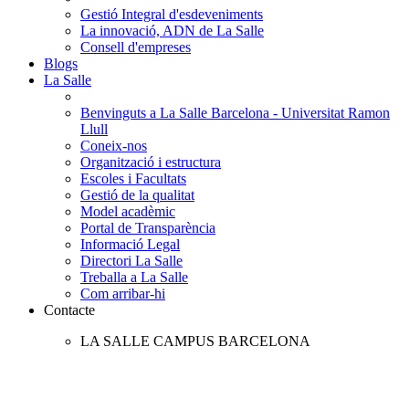
Gestió Integral d'esdeveniments
La innovació, ADN de La Salle
Consell d'empreses
Blogs
La Salle
Benvinguts a La Salle Barcelona - Universitat Ramon
Llull
Coneix-nos
Organització i estructura
Escoles i Facultats
Gestió de la qualitat
Model acadèmic
Portal de Transparència
Informació Legal
Directori La Salle
Treballa a La Salle
Com arribar-hi
Contacte
LA SALLE CAMPUS BARCELONA