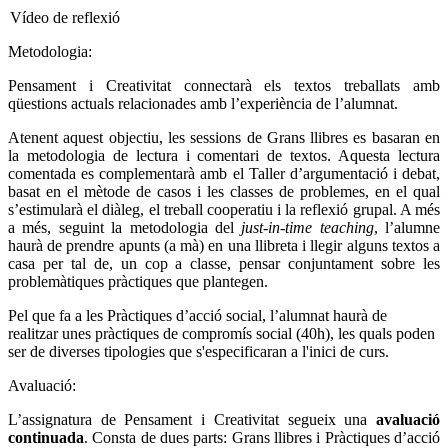
Vídeo de reflexió
Metodologia:
Pensament i Creativitat connectarà els textos treballats amb
qüestions actuals relacionades amb l’experiència de l’alumnat.
Atenent aquest objectiu, les sessions de Grans llibres es basaran en
la metodologia de lectura i comentari de textos. Aquesta lectura
comentada es complementarà amb el Taller d’argumentació i debat,
basat en el mètode de casos i les classes de problemes, en el qual
s’estimularà el diàleg, el treball cooperatiu i la reflexió grupal. A més
a més, seguint la metodologia del
just-in-time teaching
,
l’alumne
haurà de prendre apunts (a mà) en una llibreta i llegir alguns textos a
casa per tal de, un cop a classe, pensar conjuntament sobre les
problemàtiques pràctiques que plantegen.
Pel que fa a les Pràctiques d’acció social, l’alumnat haurà de
realitzar unes pràctiques de compromís social (40h), les quals poden
ser de diverses tipologies que s'especificaran a l'inici de curs.
Avaluació:
L’assignatura de Pensament i Creativitat segueix una
avaluació
continuada
. Consta de dues parts: Grans llibres i Pràctiques d’acció