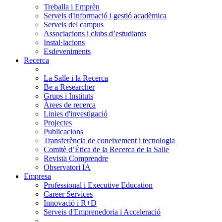
Treballa i Emprèn
Serveis d'informació i gestió acadèmica
Serveis del campus
Associacions i clubs d’estudiants
Instal·lacions
Esdeveniments
Recerca
La Salle i la Recerca
Be a Researcher
Grups i Instituts
Àrees de recerca
Linies d'investigació
Projectes
Publicacions
Transferència de coneixement i tecnologia
Comitè d’Ètica de la Recerca de la Salle
Revista Comprendre
Observatori IA
Empresa
Professional i Executive Education
Career Services
Innovació i R+D
Serveis d'Emprenedoria i Acceleració