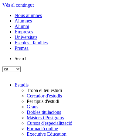
Vés al contingut
Nous alumnes
Alumnes
Alumni
Empreses
Universitats
Escoles i famílies
Premsa
Search
Estudis
Troba el teu estudi
Cercador d'estudis
Per tipus d'estudi
Graus
Dobles titulacions
Màsters i Postgraus
Cursos d'especialització
Formació online
Executive Education