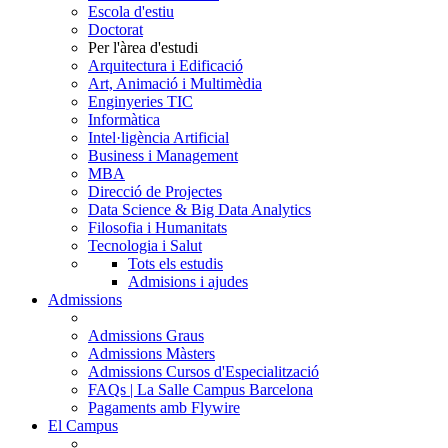
Escola d'estiu
Doctorat
Per l'àrea d'estudi
Arquitectura i Edificació
Art, Animació i Multimèdia
Enginyeries TIC
Informàtica
Intel·ligència Artificial
Business i Management
MBA
Direcció de Projectes
Data Science & Big Data Analytics
Filosofia i Humanitats
Tecnologia i Salut
Tots els estudis
Admisions i ajudes
Admissions
Admissions Graus
Admissions Màsters
Admissions Cursos d'Especialització
FAQs | La Salle Campus Barcelona
Pagaments amb Flywire
El Campus