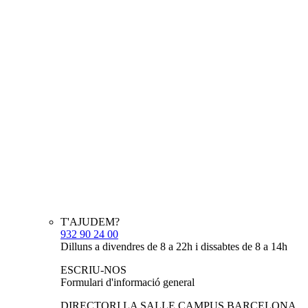
T'AJUDEM?
932 90 24 00
Dilluns a divendres de 8 a 22h i dissabtes de 8 a 14h
ESCRIU-NOS
Formulari d'informació general
DIRECTORI LA SALLE CAMPUS BARCELONA