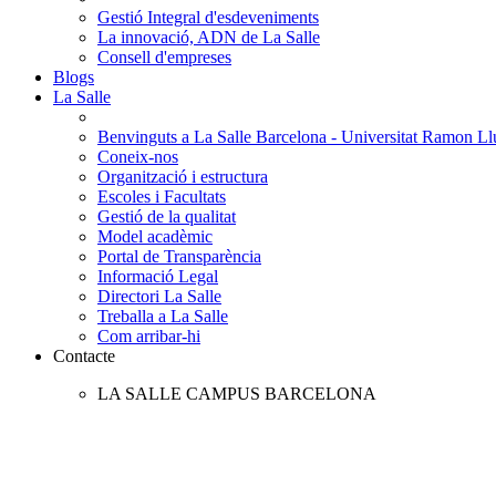
Gestió Integral d'esdeveniments
La innovació, ADN de La Salle
Consell d'empreses
Blogs
La Salle
Benvinguts a La Salle Barcelona - Universitat Ramon Llu
Coneix-nos
Organització i estructura
Escoles i Facultats
Gestió de la qualitat
Model acadèmic
Portal de Transparència
Informació Legal
Directori La Salle
Treballa a La Salle
Com arribar-hi
Contacte
LA SALLE CAMPUS BARCELONA