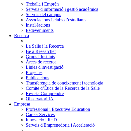
Treballa i Emprèn
Serveis d'informació i gestió acadèmica
Serveis del campus
Associacions i clubs d’estudiants
Instal·lacions
Esdeveniments
Recerca
La Salle i la Recerca
Be a Researcher
Grups i Instituts
Àrees de recerca
Linies d'investigació
Projectes
Publicacions
Transferència de coneixement i tecnologia
Comitè d’Ètica de la Recerca de la Salle
Revista Comprendre
Observatori IA
Empresa
Professional i Executive Education
Career Services
Innovació i R+D
Serveis d'Emprenedoria i Acceleració