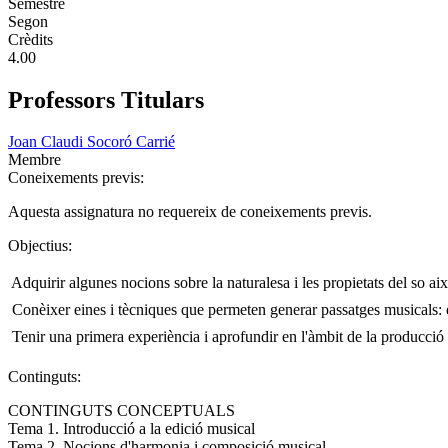
Semestre
Segon
Crèdits
4.00
Professors Titulars
Joan Claudi Socoró Carrié
Membre
Coneixements previs:
Aquesta assignatura no requereix de coneixements previs.
Objectius:
 Adquirir algunes nocions sobre la naturalesa i les propietats del so ai
 Conèixer eines i tècniques que permeten generar passatges musicals: e
 Tenir una primera experiència i aprofundir en l'àmbit de la producció 
Continguts:
CONTINGUTS CONCEPTUALS
Tema 1. Introducció a la edició musical
Tema 2. Nocions d'harmonia i composició musical