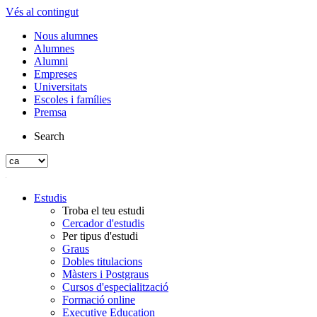
Vés al contingut
Nous alumnes
Alumnes
Alumni
Empreses
Universitats
Escoles i famílies
Premsa
Search
Estudis
Troba el teu estudi
Cercador d'estudis
Per tipus d'estudi
Graus
Dobles titulacions
Màsters i Postgraus
Cursos d'especialització
Formació online
Executive Education