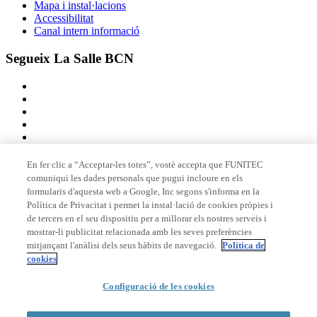
Mapa i instal·lacions
Accessibilitat
Canal intern informació
Segueix La Salle BCN
En fer clic a “Acceptar-les totes”, vostè accepta que FUNITEC
comuniqui les dades personals que pugui incloure en els
Membre de
formularis d'aquesta web a Google, Inc segons s'informa en la
Política de Privacitat i permet la instal·lació de cookies pròpies i
de tercers en el seu dispositiu per a millorar els nostres serveis i
mostrar-li publicitat relacionada amb les seves preferències
Acreditacions
mitjançant l'anàlisi dels seus hàbits de navegació.
Política de
cookies
© 2026 La Salle Campus Barcelona - URL |
Avís legal
|
Política de
Configuració de les cookies
privacitat
|
Política de cookies