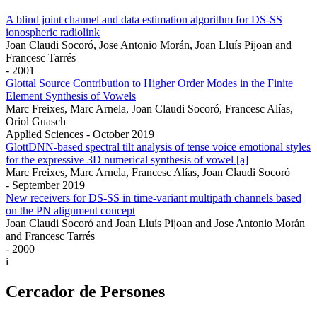
A blind joint channel and data estimation algorithm for DS-SS
ionospheric radiolink
Joan Claudi Socoró, Jose Antonio Morán, Joan Lluís Pijoan and
Francesc Tarrés
- 2001
Glottal Source Contribution to Higher Order Modes in the Finite
Element Synthesis of Vowels
Marc Freixes, Marc Arnela, Joan Claudi Socoró, Francesc Alías,
Oriol Guasch
Applied Sciences - October 2019
GlottDNN-based spectral tilt analysis of tense voice emotional styles
for the expressive 3D numerical synthesis of vowel [a]
Marc Freixes, Marc Arnela, Francesc Alías, Joan Claudi Socoró
- September 2019
New receivers for DS-SS in time-variant multipath channels based
on the PN alignment concept
Joan Claudi Socoró and Joan Lluís Pijoan and Jose Antonio Morán
and Francesc Tarrés
- 2000
i
Cercador de Persones