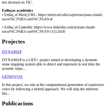
tesi doctoral en TIC.
Enllaços acadèmics
• Enllaç al Merit¿URL: https://merit.url.edu/ca/persons/joan-claudi-
socor%C3%B3-carri%C3%A9-4/
• Enllaç al Linkedin: https://www.linkedin.com/in/joan-claudi-
socor%C3%B3-carri%C3%A9-11112418/
Projectes
DYNAMAP
DYNAMAP is a LIFE+ project aimed at developing a dynamic
noise mapping system able to detect and represent in real time the
acoustic impa...
GENIOVOX
In this project, we aim at the computational generation of expressive
voice by following a hybrid approach. We will skip the inherent
lim...
Publicacions