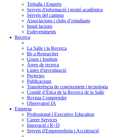
Treballa i Emprèn
Serveis d'informació i gestió acadèmica
Serveis del campus
Associacions i clubs d’estudiants
Instal·lacions
Esdeveniments
Recerca
La Salle i la Recerca
Be a Researcher
Grups i Instituts
Àrees de recerca
Linies d'investigació
Projectes
Publicacions
Transferència de coneixement i tecnologia
Comitè d’Ètica de la Recerca de la Salle
Revista Comprendre
Observatori IA
Empresa
Professional i Executive Education
Career Services
Innovació i R+D
Serveis d'Emprenedoria i Acceleració