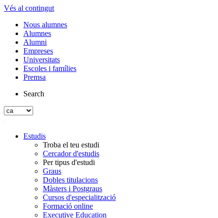
Vés al contingut
Nous alumnes
Alumnes
Alumni
Empreses
Universitats
Escoles i famílies
Premsa
Search
Estudis
Troba el teu estudi
Cercador d'estudis
Per tipus d'estudi
Graus
Dobles titulacions
Màsters i Postgraus
Cursos d'especialització
Formació online
Executive Education