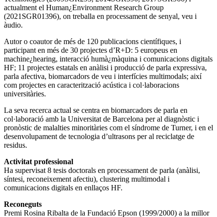
actualment el Human¿Environment Research Group
(2021SGR01396), on treballa en processament de senyal, veu i
àudio.
Autor o coautor de més de 120 publicacions científiques, i
participant en més de 30 projectes d’R+D: 5 europeus en
machine¿hearing, interacció humà¿màquina i comunicacions digitals
HF; 11 projectes estatals en anàlisi i producció de parla expressiva,
parla afectiva, biomarcadors de veu i interfícies multimodals; així
com projectes en caracterització acústica i col·laboracions
universitàries.
La seva recerca actual se centra en biomarcadors de parla en
col·laboració amb la Universitat de Barcelona per al diagnòstic i
pronòstic de malalties minoritàries com el síndrome de Turner, i en el
desenvolupament de tecnologia d’ultrasons per al reciclatge de
residus.
Activitat professional
Ha supervisat 8 tesis doctorals en processament de parla (anàlisi,
síntesi, reconeixement afectiu), clustering multimodal i
comunicacions digitals en enllaços HF.
Reconeguts
Premi Rosina Ribalta de la Fundació Epson (1999/2000) a la millor