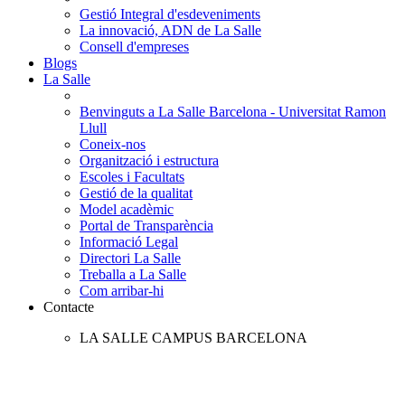
Gestió Integral d'esdeveniments
La innovació, ADN de La Salle
Consell d'empreses
Blogs
La Salle
Benvinguts a La Salle Barcelona - Universitat Ramon
Llull
Coneix-nos
Organització i estructura
Escoles i Facultats
Gestió de la qualitat
Model acadèmic
Portal de Transparència
Informació Legal
Directori La Salle
Treballa a La Salle
Com arribar-hi
Contacte
LA SALLE CAMPUS BARCELONA