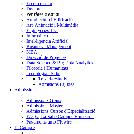
Escola d'estiu
Doctorat
Per l'àrea d'estudi
Arquitectura i Edificació
Art, Animació i Multimèdia
Enginyeries TIC
Informàtica
Intel·ligència Artificial
Business i Management
MBA
Direcció de Projectes
Data Science & Big Data Analytics
Filosofia i Humanitats
Tecnologia i Salut
Tots els estudis
Admisions i ajudes
Admissions
Admissions Graus
Admissions Màsters
Admissions Cursos d'Especialització
FAQs | La Salle Campus Barcelona
Pagaments amb Flywire
El Campus