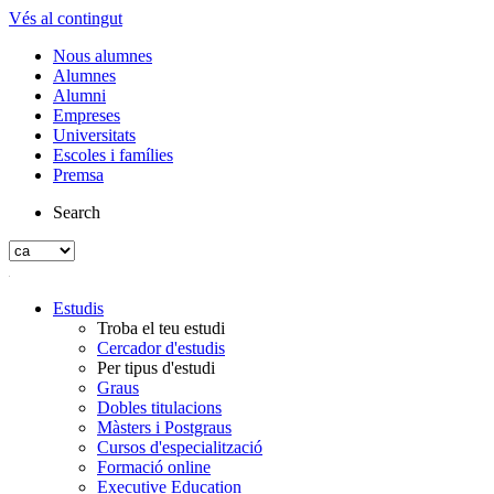
Vés al contingut
Nous alumnes
Alumnes
Alumni
Empreses
Universitats
Escoles i famílies
Premsa
Search
Estudis
Troba el teu estudi
Cercador d'estudis
Per tipus d'estudi
Graus
Dobles titulacions
Màsters i Postgraus
Cursos d'especialització
Formació online
Executive Education