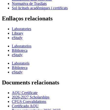
Normativa de Trasllats
Sol·licituds acadèmiques i certificats
Enllaços relacionats
Laboratories
Library
eStudy
Laboratorios
Biblioteca
eStudy
Laboratoris
Biblioteca
eStudy
Documents relacionats
AQU Certificate
2026-2027 Scholarships
CFGS Convalidations
Certificado AQU