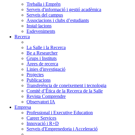
Treballa i Emprèn
Serveis d'informació i gestió acadèmica
Serveis del campus
Associacions i clubs d’estudiants
Instal·lacions
Esdeveniments
Recerca
La Salle i la Recerca
Be a Researcher
Grups i Instituts
Àrees de recerca
Linies d'investigació
Projectes
Publicacions
Transferència de coneixement i tecnologia
Comitè d’Ètica de la Recerca de la Salle
Revista Comprendre
Observatori IA
Empresa
Professional i Executive Education
Career Services
Innovació i R+D
Serveis d'Emprenedoria i Acceleració