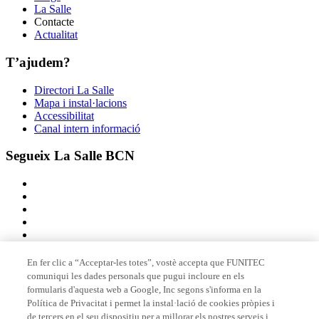
La Salle
Contacte
Actualitat
T’ajudem?
Directori La Salle
Mapa i instal·lacions
Accessibilitat
Canal intern informació
Segueix La Salle BCN
En fer clic a “Acceptar-les totes”, vostè accepta que FUNITEC
comuniqui les dades personals que pugui incloure en els
Membre de
formularis d'aquesta web a Google, Inc segons s'informa en la
Política de Privacitat i permet la instal·lació de cookies pròpies i
de tercers en el seu dispositiu per a millorar els nostres serveis i