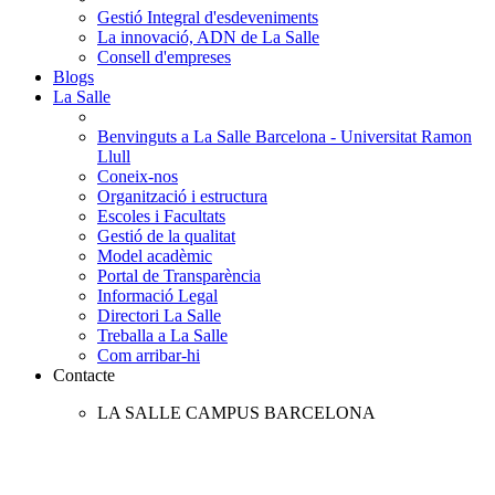
Gestió Integral d'esdeveniments
La innovació, ADN de La Salle
Consell d'empreses
Blogs
La Salle
Benvinguts a La Salle Barcelona - Universitat Ramon
Llull
Coneix-nos
Organització i estructura
Escoles i Facultats
Gestió de la qualitat
Model acadèmic
Portal de Transparència
Informació Legal
Directori La Salle
Treballa a La Salle
Com arribar-hi
Contacte
LA SALLE CAMPUS BARCELONA