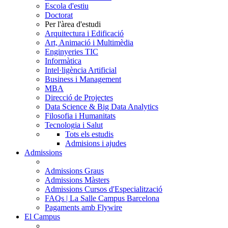
Escola d'estiu
Doctorat
Per l'àrea d'estudi
Arquitectura i Edificació
Art, Animació i Multimèdia
Enginyeries TIC
Informàtica
Intel·ligència Artificial
Business i Management
MBA
Direcció de Projectes
Data Science & Big Data Analytics
Filosofia i Humanitats
Tecnologia i Salut
Tots els estudis
Admisions i ajudes
Admissions
Admissions Graus
Admissions Màsters
Admissions Cursos d'Especialització
FAQs | La Salle Campus Barcelona
Pagaments amb Flywire
El Campus