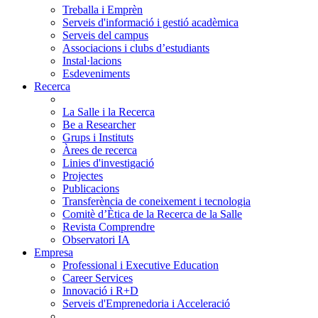
Treballa i Emprèn
Serveis d'informació i gestió acadèmica
Serveis del campus
Associacions i clubs d’estudiants
Instal·lacions
Esdeveniments
Recerca
La Salle i la Recerca
Be a Researcher
Grups i Instituts
Àrees de recerca
Linies d'investigació
Projectes
Publicacions
Transferència de coneixement i tecnologia
Comitè d’Ètica de la Recerca de la Salle
Revista Comprendre
Observatori IA
Empresa
Professional i Executive Education
Career Services
Innovació i R+D
Serveis d'Emprenedoria i Acceleració