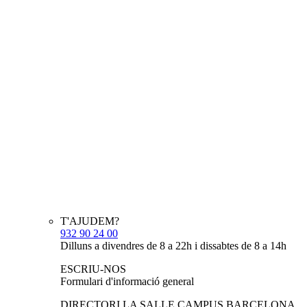
T'AJUDEM?
932 90 24 00
Dilluns a divendres de 8 a 22h i dissabtes de 8 a 14h
ESCRIU-NOS
Formulari d'informació general
DIRECTORI LA SALLE CAMPUS BARCELONA