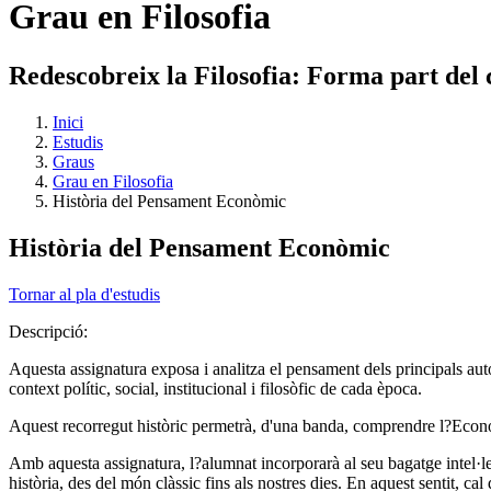
Grau en Filosofia
Redescobreix la Filosofia: Forma part del c
Inici
Estudis
Graus
Grau en Filosofia
Història del Pensament Econòmic
Història del Pensament Econòmic
Tornar al pla d'estudis
Descripció:
Aquesta assignatura exposa i analitza el pensament dels principals auto
context polític, social, institucional i filosòfic de cada època.
Aquest recorregut històric permetrà, d'una banda, comprendre l?Economi
Amb aquesta assignatura, l?alumnat incorporarà al seu bagatge intel·le
història, des del món clàssic fins als nostres dies. En aquest sentit, c