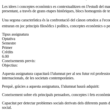
Les idees i conceptes econòmics es contextualitzen en l?estudi del mar
presentant, a través de grans etapes històriques, blocs homogenis de teo
Una segona característica és la confrontació del cànon ortodox a l'e
entraran en joc principis filosòfics i polítics, conceptes econòmics o pe
Tipus assignatura
Optativa
Semestre
Primer
Crèdits
6.00
Coneixements previs:
Objectius:
Aquesta assignatura capacitarà l?alumnat per al seu futur rol professio
internacionals, de les societats contemporànies.
Perquè, gràcies a aquesta assignatura, l?alumnat haurà adquirit:
Coneixement sobre els principals pensadors, conceptes i fets econòmics 
Capacitat per detectar problemes socials derivats dels diferents punts 
social.