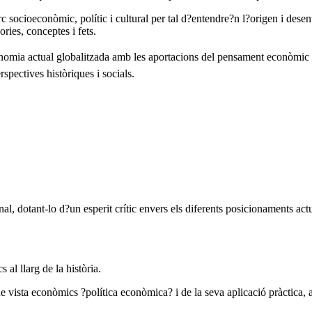
c socioeconòmic, polític i cultural per tal d?entendre?n l?origen i dese
ries, conceptes i fets.
conomia actual globalitzada amb les aportacions del pensament econòmic c
rspectives històriques i socials.
nal, dotant-lo d?un esperit crític envers els diferents posicionaments ac
al llarg de la història.
de vista econòmics ?política econòmica? i de la seva aplicació pràctica, a