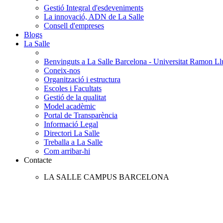
Gestió Integral d'esdeveniments
La innovació, ADN de La Salle
Consell d'empreses
Blogs
La Salle
Benvinguts a La Salle Barcelona - Universitat Ramon Llu
Coneix-nos
Organització i estructura
Escoles i Facultats
Gestió de la qualitat
Model acadèmic
Portal de Transparència
Informació Legal
Directori La Salle
Treballa a La Salle
Com arribar-hi
Contacte
LA SALLE CAMPUS BARCELONA