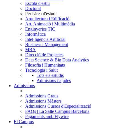
Escola d'estiu
Doctorat
Per l'àrea d'estudi
Arquitectura i Edificació
Art, Animació i Multimèdia
Enginyeries TIC
Informàtica
Intel·ligència Artificial
Business i Management
MBA
Direcció de Projectes
Data Science & Big Data Analytics
Filosofia i Humanitats
Tecnologia i Salut
Tots els estudis
Admisions i ajudes
Admissions
Admissions Graus
Admissions Màsters
Admissions Cursos d'Especialització
FAQs | La Salle Campus Barcelona
Pagaments amb Flywire
El Campus