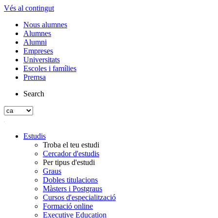
Vés al contingut
Nous alumnes
Alumnes
Alumni
Empreses
Universitats
Escoles i famílies
Premsa
Search
Estudis
Troba el teu estudi
Cercador d'estudis
Per tipus d'estudi
Graus
Dobles titulacions
Màsters i Postgraus
Cursos d'especialització
Formació online
Executive Education