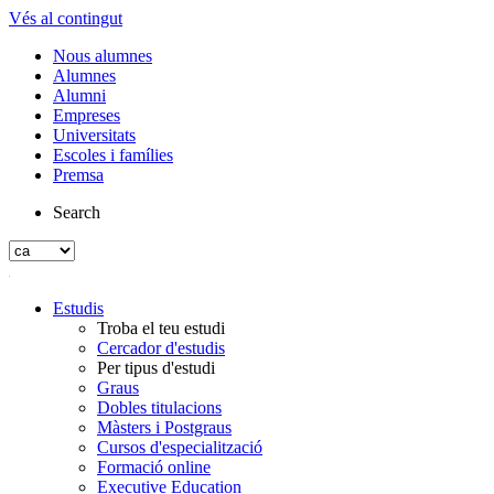
Vés al contingut
Nous alumnes
Alumnes
Alumni
Empreses
Universitats
Escoles i famílies
Premsa
Search
Estudis
Troba el teu estudi
Cercador d'estudis
Per tipus d'estudi
Graus
Dobles titulacions
Màsters i Postgraus
Cursos d'especialització
Formació online
Executive Education