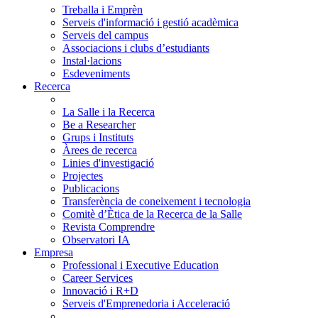
Treballa i Emprèn
Serveis d'informació i gestió acadèmica
Serveis del campus
Associacions i clubs d’estudiants
Instal·lacions
Esdeveniments
Recerca
La Salle i la Recerca
Be a Researcher
Grups i Instituts
Àrees de recerca
Linies d'investigació
Projectes
Publicacions
Transferència de coneixement i tecnologia
Comitè d’Ètica de la Recerca de la Salle
Revista Comprendre
Observatori IA
Empresa
Professional i Executive Education
Career Services
Innovació i R+D
Serveis d'Emprenedoria i Acceleració