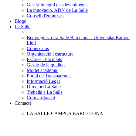
Gestió Integral d'esdeveniments
La innovació, ADN de La Salle
Consell d'empreses
Blogs
La Salle
Benvinguts a La Salle Barcelona - Universitat Ramon
Llull
Coneix-nos
Organització i estructura
Escoles i Facultats
Gestió de la qualitat
Model acadèmic
Portal de Transparència
Informació Legal
Directori La Salle
Treballa a La Salle
Com arribar-hi
Contacte
LA SALLE CAMPUS BARCELONA