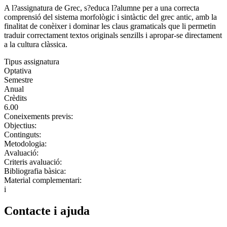
A l?assignatura de Grec, s?educa l?alumne per a una correcta
comprensió del sistema morfològic i sintàctic del grec antic, amb la
finalitat de conèixer i dominar les claus gramaticals que li permetin
traduir correctament textos originals senzills i apropar-se directament
a la cultura clàssica.
Tipus assignatura
Optativa
Semestre
Anual
Crèdits
6.00
Coneixements previs:
Objectius:
Continguts:
Metodologia:
Avaluació:
Criteris avaluació:
Bibliografia bàsica:
Material complementari:
i
Contacte i ajuda