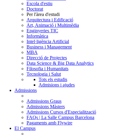
Escola d'estiu
Doctorat
Per l'àrea d'estudi
Arquitectura i Edificació
Art, Animació i Multimèdia
Enginyeries TIC
Informàtica
Intel·ligència Artificial
Business i Management
MBA
Direcció de Projectes
Data Science & Big Data Analytics
Filosofia i Humanitats
Tecnologia i Salut
Tots els estudis
Admisions i ajudes
Admissions
Admissions Graus
Admissions Màsters
Admissions Cursos d'Especialització
FAQs | La Salle Campus Barcelona
Pagaments amb Flywire
El Campus