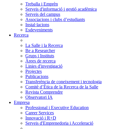
Treballa i Emprèn
Serveis d'informació i gestió acadèmica
Serveis del campus
Associacions i clubs d’estudiants
Instal·lacions
Esdeveniments
Recerca
La Salle i la Recerca
Be a Researcher
Grups i Instituts
Àrees de recerca
Linies d'investigació
Projectes
Publicacions
Transferència de coneixement i tecnologia
Comitè d’Ètica de la Recerca de la Salle
Revista Comprendre
Observatori IA
Empresa
Professional i Executive Education
Career Services
Innovació i R+D
Serveis d'Emprenedoria i Acceleració