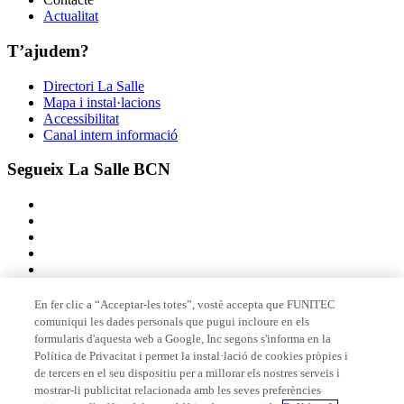
Actualitat
T’ajudem?
Directori La Salle
Mapa i instal·lacions
Accessibilitat
Canal intern informació
Segueix La Salle BCN
En fer clic a “Acceptar-les totes”, vostè accepta que FUNITEC
comuniqui les dades personals que pugui incloure en els
Membre de
formularis d'aquesta web a Google, Inc segons s'informa en la
Política de Privacitat i permet la instal·lació de cookies pròpies i
de tercers en el seu dispositiu per a millorar els nostres serveis i
mostrar-li publicitat relacionada amb les seves preferències
Acreditacions