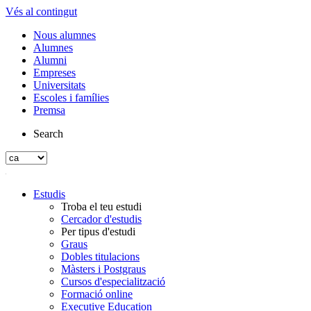
Vés al contingut
Nous alumnes
Alumnes
Alumni
Empreses
Universitats
Escoles i famílies
Premsa
Search
Estudis
Troba el teu estudi
Cercador d'estudis
Per tipus d'estudi
Graus
Dobles titulacions
Màsters i Postgraus
Cursos d'especialització
Formació online
Executive Education