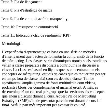
Tema 7: Pla de llançament
Tema 8: Pla d'estratègia de marca
Tema 9: Pla de comunicació de màrqueting
Tema 10:
Pressupost de comunicació
Tema 11: Indicadors clau de rendiment (KPI)
Metodologia:
L'experiència d'aprenentatge es basa en una sèrie de mètodes
d'ensenyament que tracten de fomentar la comprensió de la funció
de màrqueting. Les classes seran dinàmiques només si els estudiants
vénen a classe preparats i disposats a contribuir a la discussió a
classe. La classe es basarà en lliçons que es concentraran en els
conceptes de màrqueting, estudis de casos que es requeriran per fer
en temps fora de classe, així com els debats a classe. També
aprofitarem l'àmplia gamma de fonts multimèdia com vídeos,
podcasts i blogs per complementar el material escrit. A més, es
desenvoluparà un cas real per grups que fa servir tots els conceptes
que anem a discutir durant el curs. Aquest Pla de Màrqueting
Estratègic (SMP) s'ha de presentar parcialment durant el curs i al
final. Serà la part més important per avaluar l'evolució.