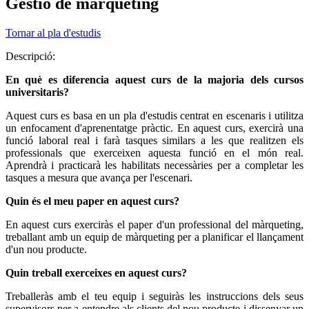
Gestió de màrqueting
Tornar al pla d'estudis
Descripció:
En què es diferencia aquest curs de la majoria dels cursos
universitaris?
Aquest curs es basa en un pla d'estudis centrat en escenaris i utilitza
un enfocament d'aprenentatge pràctic. En aquest curs, exercirà una
funció laboral real i farà tasques similars a les que realitzen els
professionals que exerceixen aquesta funció en el món real.
Aprendrà i practicarà les habilitats necessàries per a completar les
tasques a mesura que avança per l'escenari.
Quin és el meu paper en aquest curs?
En aquest curs exerciràs el paper d'un professional del màrqueting,
treballant amb un equip de màrqueting per a planificar el llançament
d'un nou producte.
Quin treball exerceixes en aquest curs?
Treballeràs amb el teu equip i seguiràs les instruccions dels seus
supervisors per a entendre als clients del nou producte i dissenyar un