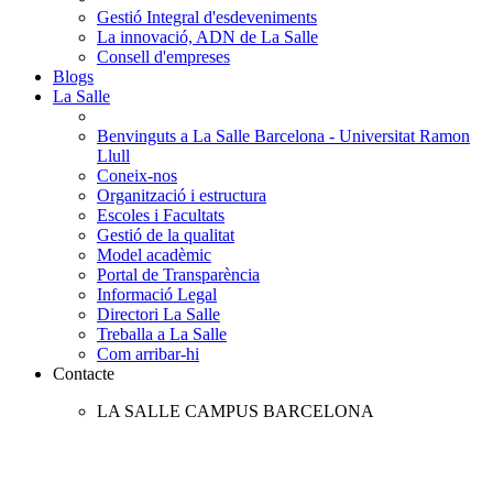
Gestió Integral d'esdeveniments
La innovació, ADN de La Salle
Consell d'empreses
Blogs
La Salle
Benvinguts a La Salle Barcelona - Universitat Ramon
Llull
Coneix-nos
Organització i estructura
Escoles i Facultats
Gestió de la qualitat
Model acadèmic
Portal de Transparència
Informació Legal
Directori La Salle
Treballa a La Salle
Com arribar-hi
Contacte
LA SALLE CAMPUS BARCELONA