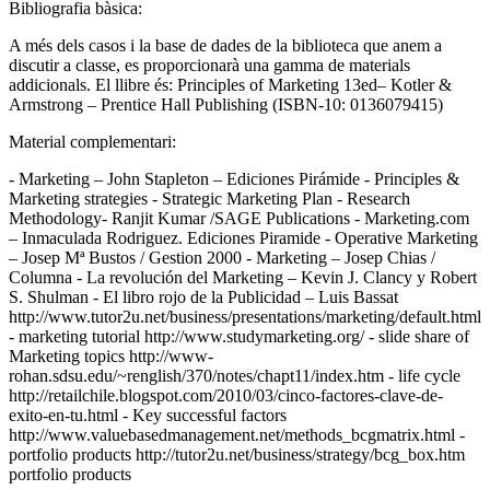
Bibliografia bàsica:
A més dels casos i la base de dades de la biblioteca que anem a
discutir a classe, es proporcionarà una gamma de materials
addicionals. El llibre és: Principles of Marketing 13ed– Kotler &
Armstrong – Prentice Hall Publishing (ISBN-10: 0136079415)
Material complementari:
- Marketing – John Stapleton – Ediciones Pirámide - Principles &
Marketing strategies - Strategic Marketing Plan - Research
Methodology- Ranjit Kumar /SAGE Publications - Marketing.com
– Inmaculada Rodriguez. Ediciones Piramide - Operative Marketing
– Josep Mª Bustos / Gestion 2000 - Marketing – Josep Chias /
Columna - La revolución del Marketing – Kevin J. Clancy y Robert
S. Shulman - El libro rojo de la Publicidad – Luis Bassat
http://www.tutor2u.net/business/presentations/marketing/default.html
- marketing tutorial http://www.studymarketing.org/ - slide share of
Marketing topics http://www-
rohan.sdsu.edu/~renglish/370/notes/chapt11/index.htm - life cycle
http://retailchile.blogspot.com/2010/03/cinco-factores-clave-de-
exito-en-tu.html - Key successful factors
http://www.valuebasedmanagement.net/methods_bcgmatrix.html -
portfolio products http://tutor2u.net/business/strategy/bcg_box.htm
portfolio products