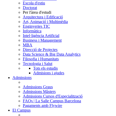
Escola d'estiu
Doctorat
Per l'àrea d'estudi
Arquitectura i Edificació
Art, Animació i Multimèdia
Enginyeries TIC
Informàtica
Intel·ligència Artificial
Business i Management
MBA
Direcció de Projectes
Data Science & Big Data Analytics
Filosofia i Humanitats
Tecnologia i Salut
Tots els estudis
Admisions i ajudes
Admissions
Admissions Graus
Admissions Màsters
Admissions Cursos d'Especialització
FAQs | La Salle Campus Barcelona
Pagaments amb Flywire
El Campus