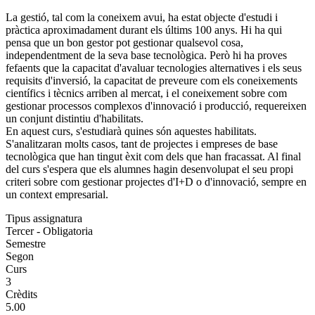
La gestió, tal com la coneixem avui, ha estat objecte d'estudi i
pràctica aproximadament durant els últims 100 anys. Hi ha qui
pensa que un bon gestor pot gestionar qualsevol cosa,
independentment de la seva base tecnològica. Però hi ha proves
fefaents que la capacitat d'avaluar tecnologies alternatives i els seus
requisits d'inversió, la capacitat de preveure com els coneixements
científics i tècnics arriben al mercat, i el coneixement sobre com
gestionar processos complexos d'innovació i producció, requereixen
un conjunt distintiu d'habilitats.
En aquest curs, s'estudiarà quines són aquestes habilitats.
S'analitzaran molts casos, tant de projectes i empreses de base
tecnològica que han tingut èxit com dels que han fracassat. Al final
del curs s'espera que els alumnes hagin desenvolupat el seu propi
criteri sobre com gestionar projectes d'I+D o d'innovació, sempre en
un context empresarial.
Tipus assignatura
Tercer - Obligatoria
Semestre
Segon
Curs
3
Crèdits
5.00