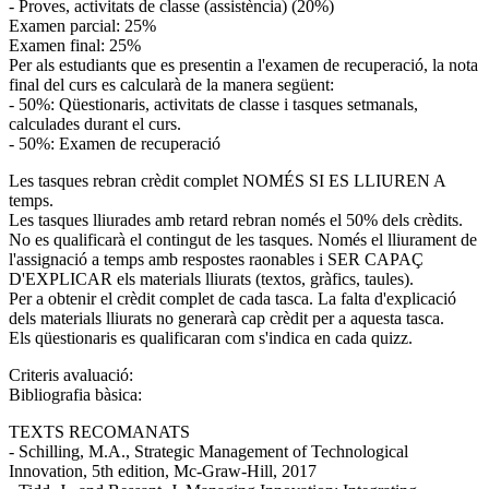
- Proves, activitats de classe (assistència) (20%)
Examen parcial: 25%
Examen final: 25%
Per als estudiants que es presentin a l'examen de recuperació, la nota
final del curs es calcularà de la manera següent:
- 50%: Qüestionaris, activitats de classe i tasques setmanals,
calculades durant el curs.
- 50%: Examen de recuperació
Les tasques rebran crèdit complet NOMÉS SI ES LLIUREN A
temps.
Les tasques lliurades amb retard rebran només el 50% dels crèdits.
No es qualificarà el contingut de les tasques. Només el lliurament de
l'assignació a temps amb respostes raonables i SER CAPAÇ
D'EXPLICAR els materials lliurats (textos, gràfics, taules).
Per a obtenir el crèdit complet de cada tasca. La falta d'explicació
dels materials lliurats no generarà cap crèdit per a aquesta tasca.
Els qüestionaris es qualificaran com s'indica en cada quizz.
Criteris avaluació:
Bibliografia bàsica:
TEXTS RECOMANATS
- Schilling, M.A., Strategic Management of Technological
Innovation, 5th edition, Mc-Graw-Hill, 2017