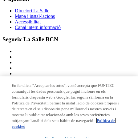
Directori La Salle
Mapa i instal·lacions
Accessibilitat
Canal intern informació
Segueix La Salle BCN
En fer clic a “Acceptar-les totes”, vostè accepta que FUNITEC
comuniqui les dades personals que pugui incloure en els
Membre de
formularis d'aquesta web a Google, Inc segons s'informa en la
Política de Privacitat i permet la instal·lació de cookies pròpies i
de tercers en el seu dispositiu per a millorar els nostres serveis i
mostrar-li publicitat relacionada amb les seves preferències
Acreditacions
mitjançant l'anàlisi dels seus hàbits de navegació.
Política de
cookies