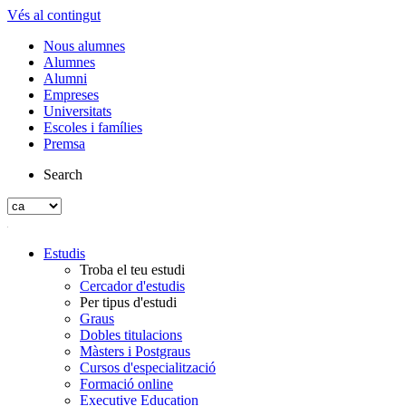
Vés al contingut
Nous alumnes
Alumnes
Alumni
Empreses
Universitats
Escoles i famílies
Premsa
Search
Estudis
Troba el teu estudi
Cercador d'estudis
Per tipus d'estudi
Graus
Dobles titulacions
Màsters i Postgraus
Cursos d'especialització
Formació online
Executive Education