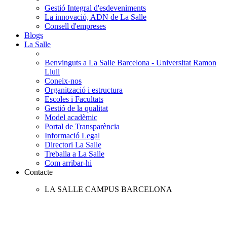
Gestió Integral d'esdeveniments
La innovació, ADN de La Salle
Consell d'empreses
Blogs
La Salle
Benvinguts a La Salle Barcelona - Universitat Ramon
Llull
Coneix-nos
Organització i estructura
Escoles i Facultats
Gestió de la qualitat
Model acadèmic
Portal de Transparència
Informació Legal
Directori La Salle
Treballa a La Salle
Com arribar-hi
Contacte
LA SALLE CAMPUS BARCELONA