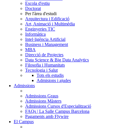
Escola d'estiu
Doctorat
Per l'àrea d'estudi
Arquitectura i Edificació
Art, Animació i Multimèdia
Enginyeries TIC
Informàtica
Intel·ligència Artificial
Business i Management
MBA
Direcció de Projectes
Data Science & Big Data Analytics
Filosofia i Humanitats
Tecnologia i Salut
Tots els estudis
Admisions i ajudes
Admissions
Admissions Graus
Admissions Màsters
Admissions Cursos d'Especialització
FAQs | La Salle Campus Barcelona
Pagaments amb Flywire
El Campus