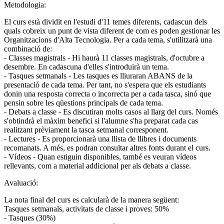
Metodologia:
El curs està dividit en l'estudi d'11 temes diferents, cadascun dels
quals cobreix un punt de vista diferent de com es poden gestionar les
Organitzacions d'Alta Tecnologia. Per a cada tema, s'utilitzarà una
combinació de:
- Classes magistrals - Hi haurà 11 classes magistrals, d'octubre a
desembre. En cadascuna d'elles s'introduirà un tema.
- Tasques setmanals - Les tasques es lliuraran ABANS de la
presentació de cada tema. Per tant, no s'espera que els estudiants
donin una resposta correcta o incorrecta per a cada tasca, sinó que
pensin sobre les qüestions principals de cada tema.
- Debats a classe - Es discutiran molts casos al llarg del curs. Només
s'obtindrà el màxim benefici si l'alumne s'ha preparat cada cas
realitzant prèviament la tasca setmanal corresponent.
- Lectures - Es proporcionarà una llista de llibres i documents
recomanats. A més, es podran consultar altres fonts durant el curs.
- Vídeos - Quan estiguin disponibles, també es veuran vídeos
rellevants, com a material addicional per als debats a classe.
Avaluació:
La nota final del curs es calcularà de la manera següent:
Tasques setmanals, activitats de classe i proves: 50%
- Tasques (30%)