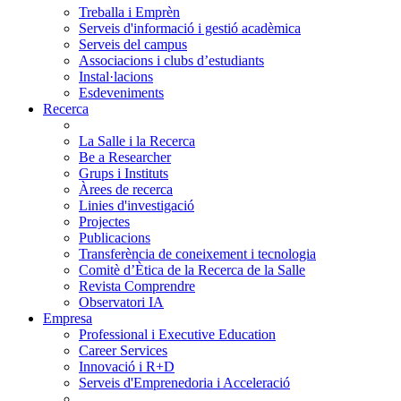
Treballa i Emprèn
Serveis d'informació i gestió acadèmica
Serveis del campus
Associacions i clubs d’estudiants
Instal·lacions
Esdeveniments
Recerca
La Salle i la Recerca
Be a Researcher
Grups i Instituts
Àrees de recerca
Linies d'investigació
Projectes
Publicacions
Transferència de coneixement i tecnologia
Comitè d’Ètica de la Recerca de la Salle
Revista Comprendre
Observatori IA
Empresa
Professional i Executive Education
Career Services
Innovació i R+D
Serveis d'Emprenedoria i Acceleració