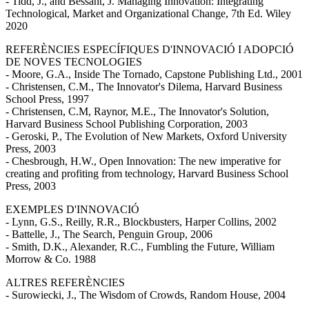
- Tidd, J., and Bessant, J. Managing Innovation: Integrating
Technological, Market and Organizational Change, 7th Ed. Wiley
2020
REFERÈNCIES ESPECÍFIQUES D'INNOVACIÓ I ADOPCIÓ
DE NOVES TECNOLOGIES
- Moore, G.A., Inside The Tornado, Capstone Publishing Ltd., 2001
- Christensen, C.M., The Innovator's Dilema, Harvard Business
School Press, 1997
- Christensen, C.M, Raynor, M.E., The Innovator's Solution,
Harvard Business School Publishing Corporation, 2003
- Geroski, P., The Evolution of New Markets, Oxford University
Press, 2003
- Chesbrough, H.W., Open Innovation: The new imperative for
creating and profiting from technology, Harvard Business School
Press, 2003
EXEMPLES D'INNOVACIÓ
- Lynn, G.S., Reilly, R.R., Blockbusters, Harper Collins, 2002
- Battelle, J., The Search, Penguin Group, 2006
- Smith, D.K., Alexander, R.C., Fumbling the Future, William
Morrow & Co. 1988
ALTRES REFERÈNCIES
- Surowiecki, J., The Wisdom of Crowds, Random House, 2004