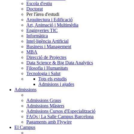
Escola d'estiu
Doctorat
Per l'àrea d'estudi
Arquitectura i Edificació
Art, Animació i Multimèdia
Enginyeries TIC
Informàtica
Intel·ligència Artificial
Business i Management
MBA
Direcció de Projectes
Data Science & Big Data Analytics
Filosofia i Humanitats
Tecnologia i Salut
Tots els estudis
Admisions i ajudes
Admissions
Admissions Graus
Admissions Màsters
Admissions Cursos d'Especialització
FAQs | La Salle Campus Barcelona
Pagaments amb Flywire
El Campus