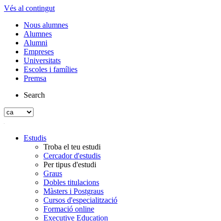
Vés al contingut
Nous alumnes
Alumnes
Alumni
Empreses
Universitats
Escoles i famílies
Premsa
Search
Estudis
Troba el teu estudi
Cercador d'estudis
Per tipus d'estudi
Graus
Dobles titulacions
Màsters i Postgraus
Cursos d'especialització
Formació online
Executive Education