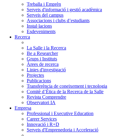
Treballa i Emprèn
Serveis d'informació i gestió acadèmica
Serveis del campus
Associacions i clubs d’estudiants
Instal·lacions
Esdeveniments
Recerca
La Salle i la Recerca
Be a Researcher
Grups i Instituts
Àrees de recerca
Linies d'investigació
Projectes
Publicacions
Transferència de coneixement i tecnologia
Comitè d’Ètica de la Recerca de la Salle
Revista Comprendre
Observatori IA
Empresa
Professional i Executive Education
Career Services
Innovació i R+D
Serveis d'Emprenedoria i Acceleració