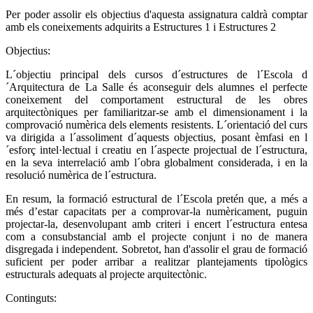
Per poder assolir els objectius d'aquesta assignatura caldrà comptar
amb els coneixements adquirits a Estructures 1 i Estructures 2
Objectius:
L´objectiu principal dels cursos d´estructures de l´Escola d
´Arquitectura de La Salle és aconseguir dels alumnes el perfecte
coneixement del comportament estructural de les obres
arquitectòniques per familiaritzar-se amb el dimensionament i la
comprovació numèrica dels elements resistents. L´orientació del curs
va dirigida a l´assoliment d´aquests objectius, posant èmfasi en l
´esforç intel·lectual i creatiu en l´aspecte projectual de l´estructura,
en la seva interrelació amb l´obra globalment considerada, i en la
resolució numèrica de l´estructura.
En resum, la formació estructural de l´Escola pretén que, a més a
més d’estar capacitats per a comprovar-la numèricament, puguin
projectar-la, desenvolupant amb criteri i encert l´estructura entesa
com a consubstancial amb el projecte conjunt i no de manera
disgregada i independent. Sobretot, han d'assolir el grau de formació
suficient per poder arribar a realitzar plantejaments tipològics
estructurals adequats al projecte arquitectònic.
Continguts: