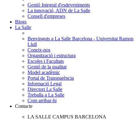
Gestió Integral d'esdeveniments
La innovació, ADN de La Salle
Consell d'empreses
Blogs
La Salle
Benvinguts a La Salle Barcelona - Universitat Ramon
Llull
Coneix-nos
Organització i estructura
Escoles i Facultats
Gestió de la qualitat
Model acadèmic
Portal de Transparència
Informació Legal
Directori La Salle
Treballa a La Salle
Com arribar-hi
Contacte
LA SALLE CAMPUS BARCELONA