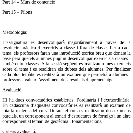
Part 14 – Murs de contenció
Part 15 – Pilons
Metodologia:
L’assignatura es desenvoluparà majoritàriament a través de la
resolució pràctica d’exercicis a classe i fora de classe. Per a cada
tema, els professors faran una introducció teòrica breu que donarà la
base pera que els alumnes puguin desenvolupar exercicis a classes i
també entre classes. A la sessió següent es realitzaran més exercicis
sobre el tema i es resoldran els dubtes dels alumnes. Per finalitzar
cada bloc temàtic es realitzarà un examen que permetrà a alumnes i
professors avaluar l’assoliment dels resultats d’aprenentatge.
Avaluació:
Hi ha dues convocatòries establertes: l’ordinària i l’extraordinària.
En cadascuna d’aquestes convocatòries es realitzarà un examen de
tota la matèria del curs. Durant el curs es realitzaran dos exàmens
parcials, un corresponent al temari d’estructures de formigó i un altre
corresponent al temari de geotècnia i fonamentacions.
Criteris avaluació: