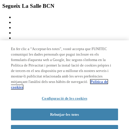
Segueix La Salle BCN
En fer clic a “Acceptar-les totes”, vostè accepta que FUNITEC
comuniqui les dades personals que pugui incloure en els
Membre de
formularis d'aquesta web a Google, Inc segons s'informa en la
Política de Privacitat i permet la instal·lació de cookies pròpies i
de tercers en el seu dispositiu per a millorar els nostres serveis i
mostrar-li publicitat relacionada amb les seves preferències
Acreditacions
mitjançant l'anàlisi dels seus hàbits de navegació.
Política de
cookies
Configuració de les cookies
© 2026 La Salle Campus Barcelona - URL |
Avís legal
|
Política de
privacitat
|
Política de cookies
Rebutjar-les totes
Formulari de cerca