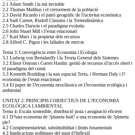
2.1 Adam Smith i la mà invisible
2.2 Thomas Malthus i el creixement de la població
2.3 David Ricardo i el patró geogràfic de l?activitat econòmica
2.4 Sadi Carnot, Rudolf Clausius i la Termodinàmica
2.5 Charles Darwin i el paradigma evolutiu
2.6 John Stuart Mill i l?estat estacionari
2.7 Karl Marx i la propietat dels recursos
2.8 Alfred C. Pigou i les fallades de mercat
Tema 3: Convergència entre Economia i Ecologia
3.1 Ludwig von Bertalanffy i la Teoria General dels Sistemes
3.2 Elinor Ostrom i Garret Hardin: gestió de recursos d?accés obert i
el paradigma del comú
3.3 Kenneth Boulding i la nau espacial Terra, i Herman Daly i l?
economia de l?estat estacionari
3.4 El paper de l?economia neoclàssica en l?economia ecològica i
ambiental
UNITAT 2: PRINCIPIS I OBJECTIUS DE L?ECONOMIA
ECOLÒGICA I AMBIENTAL
Tema 4: Escala sostenible, distribució justa i assignació eficient
4.1 D?una economia de ?planeta buit? a una economia de ?planeta
ple?
4.2 Complementarietat, substituïbilitat i límits fonamentals
4.3 Implicacions polítiques del punt d?inflexió