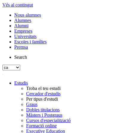
Vés al contingut
Nous alumnes
Alumnes
Alumni
Empreses
Universitats
Escoles i famílies
Premsa
Search
Estudis
Troba el teu estudi
Cercador d'estudis
Per tipus d'estudi
Graus
Dobles titulacions
Màsters i Postgraus
Cursos d'especialització
Formació online
Executive Education