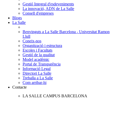
Gestió Integral d'esdeveniments
La innovació, ADN de La Salle
Consell d'empreses
Blogs
La Salle
Benvinguts a La Salle Barcelona - Universitat Ramon
Llull
Coneix-nos
Organització i estructura
Escoles i Facultats
Gestió de la qualitat
Model acadèmic
Portal de Transparència
Informació Legal
Directori La Salle
Treballa a La Salle
Com arribar-hi
Contacte
LA SALLE CAMPUS BARCELONA