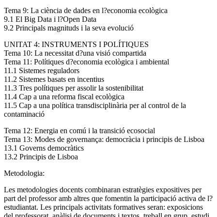
Tema 9: La ciència de dades en l?economia ecològica
9.1 El Big Data i l?Open Data
9.2 Principals magnituds i la seva evolució
UNITAT 4: INSTRUMENTS I POLÍTIQUES
Tema 10: La necessitat d?una visió compartida
Tema 11: Polítiques d?economia ecològica i ambiental
11.1 Sistemes reguladors
11.2 Sistemes basats en incentius
11.3 Tres polítiques per assolir la sostenibilitat
11.4 Cap a una reforma fiscal ecològica
11.5 Cap a una política transdisciplinària per al control de la
contaminació
Tema 12: Energia en comú i la transició ecosocial
Tema 13: Modes de governança: democràcia i principis de Lisboa
13.1 Governs democràtics
13.2 Principis de Lisboa
Metodologia:
Les metodologies docents combinaran estratègies expositives per
part del professor amb altres que fomentin la participació activa de l?
estudiantat. Les principals activitats formatives seran: exposicions
del professorat, anàlisi de documents i textos, treball en grup, estudi