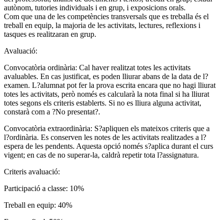
autònom, tutories individuals i en grup, i exposicions orals.
Com que una de les competències transversals que es treballa és el
treball en equip, la majoria de les activitats, lectures, reflexions i
tasques es realitzaran en grup.
Avaluació:
Convocatòria ordinària: Cal haver realitzat totes les activitats
avaluables. En cas justificat, es poden lliurar abans de la data de l?
examen. L?alumnat pot fer la prova escrita encara que no hagi lliurat
totes les activitats, però només es calcularà la nota final si ha lliurat
totes segons els criteris establerts. Si no es lliura alguna activitat,
constarà com a ?No presentat?.
Convocatòria extraordinària: S?apliquen els mateixos criteris que a
l?ordinària. Es conserven les notes de les activitats realitzades a l?
espera de les pendents. Aquesta opció només s?aplica durant el curs
vigent; en cas de no superar-la, caldrà repetir tota l?assignatura.
Criteris avaluació:
Participació a classe: 10%
Treball en equip: 40%