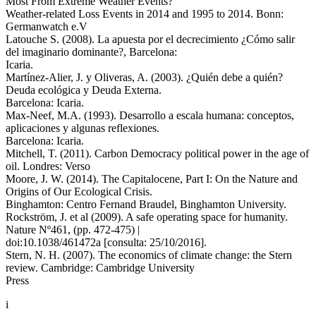
Most From Extreme Weather Events?
Weather-related Loss Events in 2014 and 1995 to 2014. Bonn:
Germanwatch e.V
Latouche S. (2008). La apuesta por el decrecimiento ¿Cómo salir
del imaginario dominante?, Barcelona:
Icaria.
Martínez-Alier, J. y Oliveras, A. (2003). ¿Quién debe a quién?
Deuda ecológica y Deuda Externa.
Barcelona: Icaria.
Max-Neef, M.A. (1993). Desarrollo a escala humana: conceptos,
aplicaciones y algunas reflexiones.
Barcelona: Icaria.
Mitchell, T. (2011). Carbon Democracy political power in the age of
oil. Londres: Verso
Moore, J. W. (2014). The Capitalocene, Part I: On the Nature and
Origins of Our Ecological Crisis.
Binghamton: Centro Fernand Braudel, Binghamton University.
Rockström, J. et al (2009). A safe operating space for humanity.
Nature Nº461, (pp. 472-475) |
doi:10.1038/461472a [consulta: 25/10/2016].
Stern, N. H. (2007). The economics of climate change: the Stern
review. Cambridge: Cambridge University
Press
i