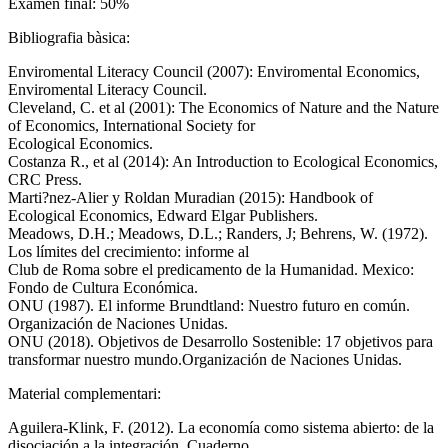
Examen final: 50%
Bibliografia bàsica:
Enviromental Literacy Council (2007): Enviromental Economics,
Enviromental Literacy Council.
Cleveland, C. et al (2001): The Economics of Nature and the Nature
of Economics, International Society for
Ecological Economics.
Costanza R., et al (2014): An Introduction to Ecological Economics,
CRC Press.
Marti?nez-Alier y Roldan Muradian (2015): Handbook of
Ecological Economics, Edward Elgar Publishers.
Meadows, D.H.; Meadows, D.L.; Randers, J; Behrens, W. (1972).
Los límites del crecimiento: informe al
Club de Roma sobre el predicamento de la Humanidad. Mexico:
Fondo de Cultura Económica.
ONU (1987). El informe Brundtland: Nuestro futuro en común.
Organización de Naciones Unidas.
ONU (2018). Objetivos de Desarrollo Sostenible: 17 objetivos para
transformar nuestro mundo.Organización de Naciones Unidas.
Material complementari:
Aguilera-Klink, F. (2012). La economía como sistema abierto: de la
disociación a la integración. Cuaderno