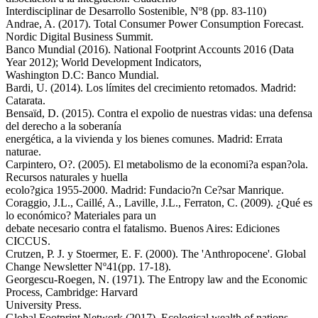
Interdisciplinar de Desarrollo Sostenible, Nº8 (pp. 83-110)
Andrae, A. (2017). Total Consumer Power Consumption Forecast.
Nordic Digital Business Summit.
Banco Mundial (2016). National Footprint Accounts 2016 (Data
Year 2012); World Development Indicators,
Washington D.C: Banco Mundial.
Bardi, U. (2014). Los límites del crecimiento retomados. Madrid:
Catarata.
Bensaïd, D. (2015). Contra el expolio de nuestras vidas: una defensa
del derecho a la soberanía
energética, a la vivienda y los bienes comunes. Madrid: Errata
naturae.
Carpintero, O?. (2005). El metabolismo de la economi?a espan?ola.
Recursos naturales y huella
ecolo?gica 1955-2000. Madrid: Fundacio?n Ce?sar Manrique.
Coraggio, J.L., Caillé, A., Laville, J.L., Ferraton, C. (2009). ¿Qué es
lo económico? Materiales para un
debate necesario contra el fatalismo. Buenos Aires: Ediciones
CICCUS.
Crutzen, P. J. y Stoermer, E. F. (2000). The 'Anthropocene'. Global
Change Newsletter Nº41(pp. 17-18).
Georgescu-Roegen, N. (1971). The Entropy law and the Economic
Process, Cambridge: Harvard
University Press.
Global Footprint Network (2017). Ecological wealth of nations.