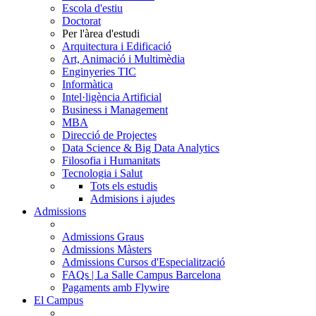
Escola d'estiu
Doctorat
Per l'àrea d'estudi
Arquitectura i Edificació
Art, Animació i Multimèdia
Enginyeries TIC
Informàtica
Intel·ligència Artificial
Business i Management
MBA
Direcció de Projectes
Data Science & Big Data Analytics
Filosofia i Humanitats
Tecnologia i Salut
Tots els estudis
Admisions i ajudes
Admissions
Admissions Graus
Admissions Màsters
Admissions Cursos d'Especialització
FAQs | La Salle Campus Barcelona
Pagaments amb Flywire
El Campus