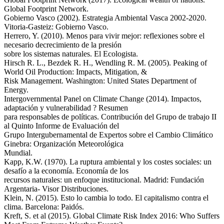
Global Footprint Network.
Gobierno Vasco (2002). Estrategia Ambiental Vasca 2002-2020.
Vitoria-Gasteiz: Gobierno Vasco.
Herrero, Y. (2010). Menos para vivir mejor: reflexiones sobre el
necesario decrecimiento de la presión
sobre los sistemas naturales. El Ecologista.
Hirsch R. L., Bezdek R. H., Wendling R. M. (2005). Peaking of
World Oil Production: Impacts, Mitigation, &
Risk Management. Washington: United States Department of
Energy.
Intergovernmental Panel on Climate Change (2014). Impactos,
adaptación y vulnerabilidad ? Resumen
para responsables de políticas. Contribución del Grupo de trabajo II
al Quinto Informe de Evaluación del
Grupo Intergubernamental de Expertos sobre el Cambio Climático
Ginebra: Organización Meteorológica
Mundial.
Kapp, K.W. (1970). La ruptura ambiental y los costes sociales: un
desafío a la economía. Economía de los
recursos naturales: un enfoque institucional. Madrid: Fundación
Argentaria- Visor Distribuciones.
Klein, N. (2015). Esto lo cambia lo todo. El capitalismo contra el
clima. Barcelona: Paidós.
Kreft, S. et al (2015). Global Climate Risk Index 2016: Who Suffers