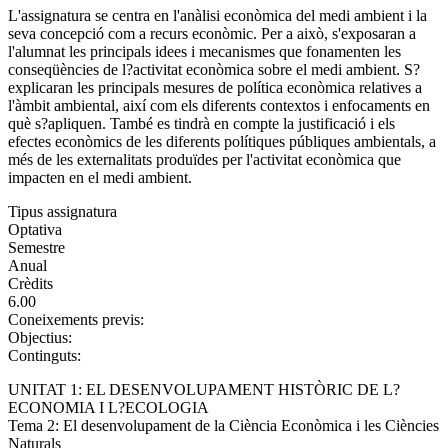
L'assignatura se centra en l'anàlisi econòmica del medi ambient i la
seva concepció com a recurs econòmic. Per a això, s'exposaran a
l'alumnat les principals idees i mecanismes que fonamenten les
conseqüències de l?activitat econòmica sobre el medi ambient. S?
explicaran les principals mesures de política econòmica relatives a
l'àmbit ambiental, així com els diferents contextos i enfocaments en
què s?apliquen. També es tindrà en compte la justificació i els
efectes econòmics de les diferents polítiques públiques ambientals, a
més de les externalitats produïdes per l'activitat econòmica que
impacten en el medi ambient.
Tipus assignatura
Optativa
Semestre
Anual
Crèdits
6.00
Coneixements previs:
Objectius:
Continguts:
UNITAT 1: EL DESENVOLUPAMENT HISTÒRIC DE L?
ECONOMIA I L?ECOLOGIA
Tema 2: El desenvolupament de la Ciència Econòmica i les Ciències
Naturals