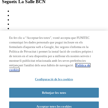
Segueix La Salle BCN
En fer clic a “Acceptar-les totes”, vostè accepta que FUNITEC
comuniqui les dades personals que pugui incloure en els
Membre de
formularis d'aquesta web a Google, Inc segons s'informa en la
Política de Privacitat i permet la instal·lació de cookies pròpies i
de tercers en el seu dispositiu per a millorar els nostres serveis i
mostrar-li publicitat relacionada amb les seves preferències
Acreditacions
mitjançant l'anàlisi dels seus hàbits de navegació.
Política de
cookies
Configuració de les cookies
© 2026 La Salle Campus Barcelona - URL |
Avís legal
|
Política de
privacitat
|
Política de cookies
Rebutjar-les totes
Formulari de cerca
Acceptar totes les cookies