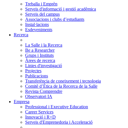
Treballa i Emprèn
Serveis d'informació i gestió acadèmica
Serveis del campus
Associacions i clubs d’estudiants
Instal·lacions
Esdeveniments
Recerca
La Salle i la Recerca
Be a Researcher
Grups i Instituts
Àrees de recerca
Linies d'investigació
Projectes
Publicacions
Transferència de coneixement i tecnologia
Comitè d’Ètica de la Recerca de la Salle
Revista Comprendre
Observatori IA
Empresa
Professional i Executive Education
Career Services
Innovació i R+D
Serveis d'Emprenedoria i Acceleració